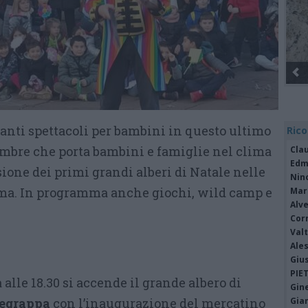
tanti spettacoli per bambini in questo ultimo
Rico
mbre che porta bambini e famiglie nel clima
Cla
Edm
sione dei primi grandi alberi di Natale nelle
Nin
tema. In programma anche giochi, wild camp e
Mari
Alv
Cor
Valt
Ale
Giu
PIE
alle 18.30 si accende il grande albero di
Gine
egrappa
con l’inaugurazione del mercatino
Gia