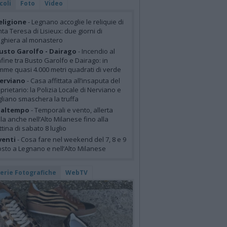
coli
Foto
Video
eligione
- Legnano accoglie le reliquie di
ta Teresa di Lisieux: due giorni di
ghiera al monastero
usto Garolfo - Dairago
- Incendio al
fine tra Busto Garolfo e Dairago: in
mme quasi 4.000 metri quadrati di verde
erviano
- Casa affittata all’insaputa del
prietario: la Polizia Locale di Nerviano e
liano smaschera la truffa
altempo
- Temporali e vento, allerta
lla anche nell’Alto Milanese fino alla
tina di sabato 8 luglio
venti
- Cosa fare nel weekend del 7, 8 e 9
sto a Legnano e nell’Alto Milanese
lerie Fotografiche
WebTV