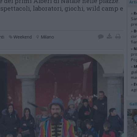
e dei primi Alberi di Natale nelle piazze.
Arti
pettacoli, laboratori, giochi, wild camp e
»
R
San
pre
»
B
con
nti
Weekend
Milano
fia
»
N
pro
Pog
»
M
gia
mat
»
E
ago
Gal