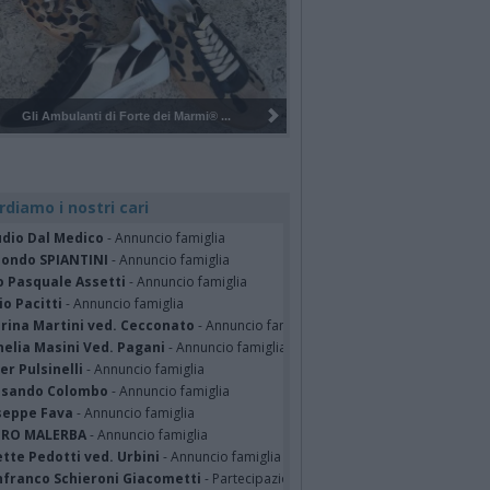
Pulizia del bosco del Rugareto a ...
rdiamo i nostri cari
udio Dal Medico
- Annuncio famiglia
ondo SPIANTINI
- Annuncio famiglia
o Pasquale Assetti
- Annuncio famiglia
o Pacitti
- Annuncio famiglia
erina Martini ved. Cecconato
- Annuncio famiglia
nelia Masini Ved. Pagani
- Annuncio famiglia
er Pulsinelli
- Annuncio famiglia
ssando Colombo
- Annuncio famiglia
seppe Fava
- Annuncio famiglia
TRO MALERBA
- Annuncio famiglia
tte Pedotti ved. Urbini
- Annuncio famiglia
nfranco Schieroni Giacometti
- Partecipazione