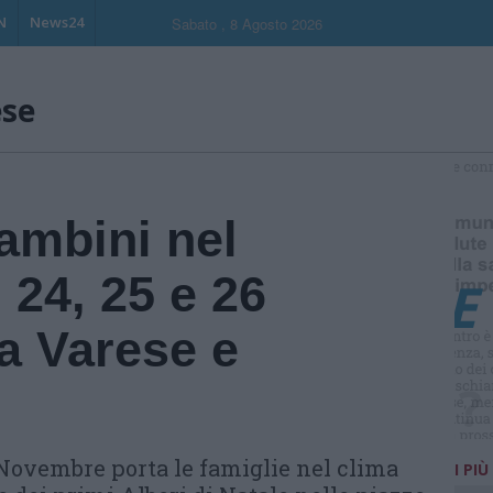
N
News24
Sabato , 8 Agosto 2026
ese
S
ambini nel
24, 25 e 26
a Varese e
 Novembre porta le famiglie nel clima
I PIÙ