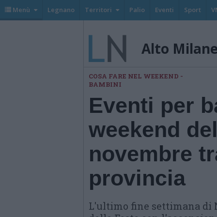
Menù
Legnano
Territori
Palio
Eventi
Sport
V
Alto Milan
COSA FARE NEL WEEKEND -
BAMBINI
Eventi per b
weekend del 
novembre tr
provincia
L'ultimo fine settimana di