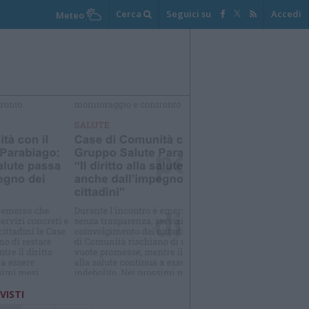
Cerca
Seguici su
Accedi
Meteo
elezioniamo per te
Il meglio di
 VISTI