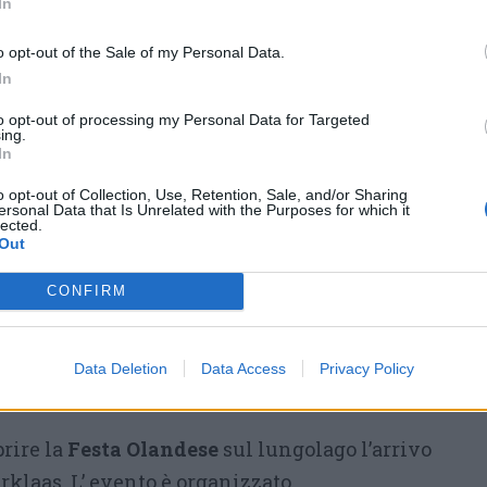
In
ld Camp Insubriparks
sabato al Parco della
o opt-out of the Sale of my Personal Data.
gazzi dai 6 e 13 anni e le loro famiglie. Una
In
plorazioni, avventura e vita in natura, dalla
to opt-out of processing my Personal Data for Targeted
ing.
e all’accensione del fuoco – Come partecipare
In
tario del Parco Pineta domenica pomeriggio
o opt-out of Collection, Use, Retention, Sale, and/or Sharing
ersonal Data that Is Unrelated with the Purposes for which it
ronauti un viaggio
alla scoperta di nebulose e
lected.
Out
tecipare
CONFIRM
bre al 6 gennaio, per tutte le domeniche,
cro Monte. Di volta in volta, grandi e piccini,
 locale diverso del Borgo e trascorrere il
Data Deletion
Data Access
Privacy Policy
e prelibatezze.
Tutte le informazioni
rire la
Festa Olandese
sul lungolago l’arrivo
rklaas. L’ evento è organizzato