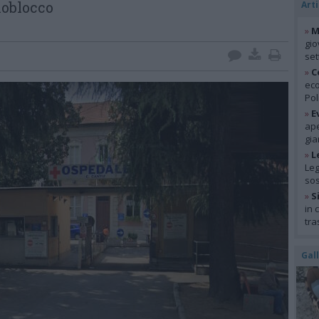
noblocco
Arti
»
M
gio
se
»
C
eco
Pol
»
E
ape
gia
»
L
Leg
so
»
S
in 
tra
Gal