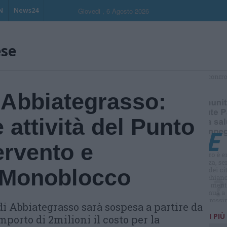
N
News24
Giovedi , 6 Agosto 2026
ese
S
 Abbiategrasso:
attività del Punto
ervento e
 Monoblocco
 di Abbiategrasso sarà sospesa a partire da
I PIÙ
mporto di 2milioni il costo per la