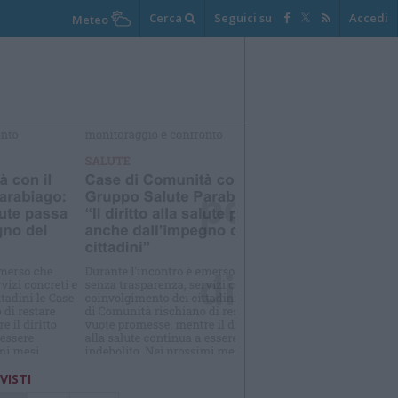
Cerca
Seguici su
Accedi
Meteo
elezioniamo per te
Il meglio di
 VISTI