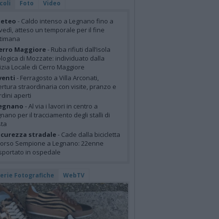
coli
Foto
Video
eteo
- Caldo intenso a Legnano fino a
vedì, atteso un temporale per il fine
ttimana
erro Maggiore
- Ruba rifiuti dall’isola
logica di Mozzate: individuato dalla
izia Locale di Cerro Maggiore
venti
- Ferragosto a Villa Arconati,
rtura straordinaria con visite, pranzo e
rdini aperti
egnano
- Al via i lavori in centro a
nano per il tracciamento degli stalli di
sta
icurezza stradale
- Cade dalla bicicletta
corso Sempione a Legnano: 22enne
sportato in ospedale
lerie Fotografiche
WebTV