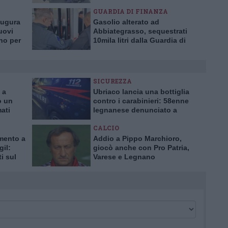
guardia di finanza
GUARDIA DI FINANZA
augura
Gasolio alterato ad
uovi
Abbiategrasso, sequestrati
no per
10mila litri dalla Guardia di
tà
Finanza
SICUREZZA
 a
Ubriaco lancia una bottiglia
o un
contro i carabinieri: 58enne
mati
legnanese denunciato a
Buscate
CALCIO
mento a
Addio a Pippo Marchioro,
gil:
giocò anche con Pro Patria,
i sul
Varese e Legnano
la
e