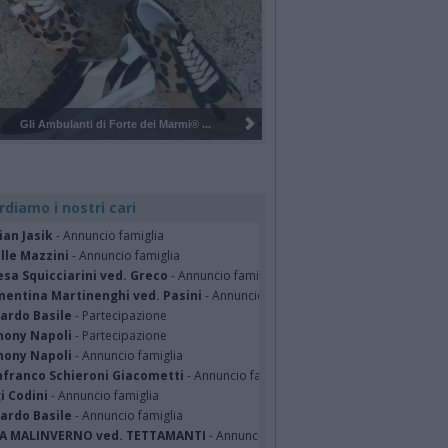
Pulizia del bosco del Rugareto a ...
rdiamo i nostri cari
ian Jasik
- Annuncio famiglia
lle Mazzini
- Annuncio famiglia
sa Squicciarini ved. Greco
- Annuncio famiglia
mentina Martinenghi ved. Pasini
- Annuncio famiglia
cardo Basile
- Partecipazione
hony Napoli
- Partecipazione
hony Napoli
- Annuncio famiglia
nfranco Schieroni Giacometti
- Annuncio famiglia
i Codini
- Annuncio famiglia
cardo Basile
- Annuncio famiglia
A MALINVERNO ved. TETTAMANTI
- Annuncio famiglia