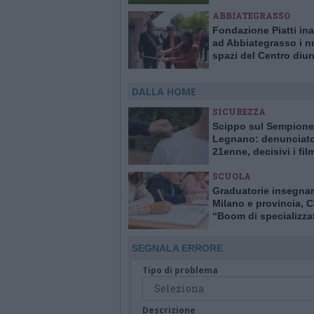
sono giovanissimi
ABBIATEGRASSO
Fondazione Piatti in
ad Abbiategrasso i n
spazi del Centro diur
persone con disabili
DALLA HOME
SICUREZZA
Scippo sul Sempione
Legnano: denunciat
21enne, decisivi i fil
delle telecamere
SCUOLA
Graduatorie insegna
Milano e provincia, C
“Boom di specializzat
sostegno. Carenze al
primaria, esubero all
SEGNALA ERRORE
superiori”
Tipo di problema
Descrizione