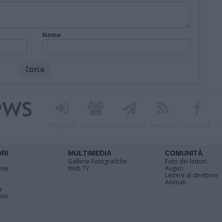
Nome
Registrati
Redazione
Invia notizia
Feed RSS
Facebook
ORI
MULTIMEDIA
COMUNITÀ
Gallerie Fotografiche
Foto dei lettori
ese
Web TV
Auguri
Lettere al direttore
Animali
a
muni