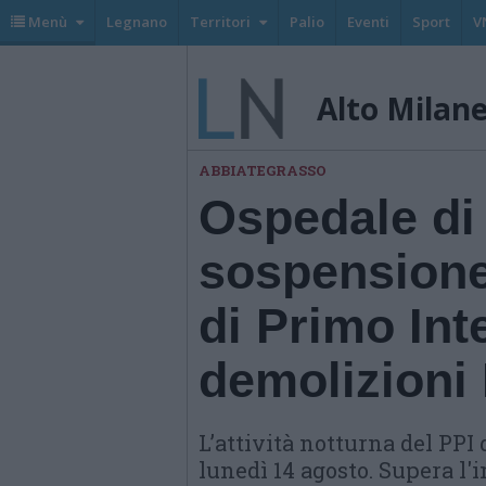
Menù
Legnano
Territori
Palio
Eventi
Sport
V
Alto Milan
ABBIATEGRASSO
Ospedale di
sospensione 
di Primo Int
demolizioni
L’attività notturna del PPI
lunedì 14 agosto. Supera l'i