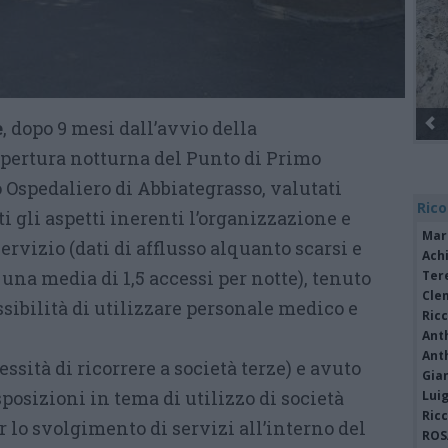
e
, dopo 9 mesi dall’avvio della
Gli Ambulanti di Forte dei Marmi® ...
pertura notturna del Punto di Primo
 Ospedaliero di Abbiategrasso, valutati
Rico
 gli aspetti inerenti l’organizzazione e
Mar
 servizio (dati di afflusso alquanto scarsi e
Achi
 una media di 1,5 accessi per notte), tenuto
Tere
Cle
ssibilità di utilizzare personale medico e
Ric
Ant
Ant
ssità di ricorrere a società terze) e avuto
Gia
posizioni in tema di utilizzo di società
Luig
Ric
 lo svolgimento di servizi all’interno del
ROS