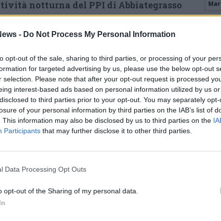
ttività notturna del PPI di Abbiategrasso
Mari
sospesa a partire da lunedì 14 agosto.
ews -
Do Not Process My Personal Information
lanese comunica che sarà l’impresa
.r.l. di Cuneo a curare i lavori, con durata di
to opt-out of the sale, sharing to third parties, or processing of your per
formation for targeted advertising by us, please use the below opt-out s
molizioni del I° e II° Monoblocco
r selection. Please note that after your opt-out request is processed y
 complessivo dell’opera è di 2 milioni e
eing interest-based ads based on personal information utilized by us or
disclosed to third parties prior to your opt-out. You may separately opt-
losure of your personal information by third parties on the IAB’s list of
. This information may also be disclosed by us to third parties on the
IA
Tutti gli eventi
Participants
that may further disclose it to other third parties.
di
agosto
Via Confalonieri, 5
Castronno
l Data Processing Opt Outs
o opt-out of the Sharing of my personal data.
In