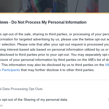
ews -
Do Not Process My Personal Information
to opt-out of the sale, sharing to third parties, or processing of your per
formation for targeted advertising by us, please use the below opt-out s
r selection. Please note that after your opt-out request is processed y
eing interest-based ads based on personal information utilized by us or
a Locale sarà garantita sette giorni su sette e
disclosed to third parties prior to your opt-out. You may separately opt-
losure of your personal information by third parties on the IAB’s list of
è previsto anche il servizio serale
.
Per ogni
. This information may also be disclosed by us to third parties on the
IA
no due pattuglie
: una presidierà il territorio
Participants
that may further disclose it to other third parties.
uello di Pogliano e la zona confinante di
ergenza tutte le pattuglie – che in alcuni
l Data Processing Opt Outs
n due – convergeranno dove serve,
a agli operatori.
o opt-out of the Sharing of my personal data.
In