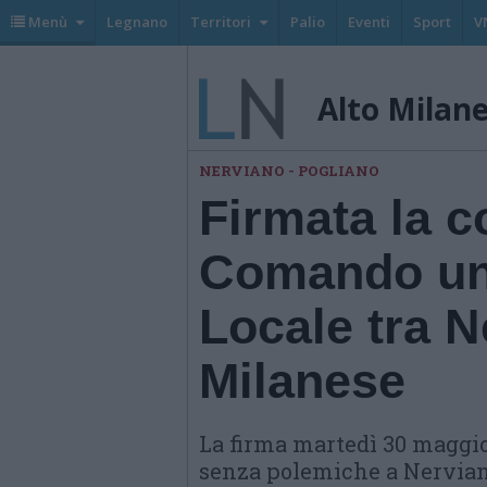
Menù
Legnano
Territori
Palio
Eventi
Sport
V
Alto Milan
NERVIANO - POGLIANO
Firmata la c
Comando uni
Locale tra N
Milanese
La firma martedì 30 maggio,
senza polemiche a Nervian