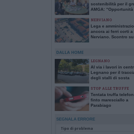
sostenibilità per il g
AMGA: “Opportunità 
crescita e trasparenz
NERVIANO
Lega e amministrazi
ancora ai ferri corti a
Nerviano. Scontro su
del PMRR per piazza
DALLA HOME
LEGNANO
Al via i lavori in cent
Legnano per il tracc
degli stalli di sosta
STOP ALLE TRUFFE
Tentata truffa telefo
finto maresciallo a
Parabiago
SEGNALA ERRORE
Tipo di problema