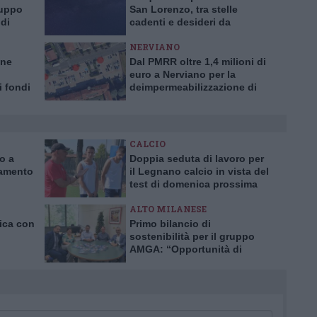
ruppo
San Lorenzo, tra stelle
di
cadenti e desideri da
a”
esprimere
NERVIANO
one
Dal PMRR oltre 1,4 milioni di
euro a Nerviano per la
i fondi
deimpermeabilizzazione di
 Mercato
piazza Mercato
CALCIO
ro a
Doppia seduta di lavoro per
iamento
il Legnano calcio in vista del
test di domenica prossima
ALTO MILANESE
nica con
Primo bilancio di
sostenibilità per il gruppo
AMGA: “Opportunità di
crescita e trasparenza”