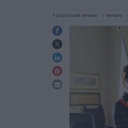
polizia locale nerviano
Nerviano