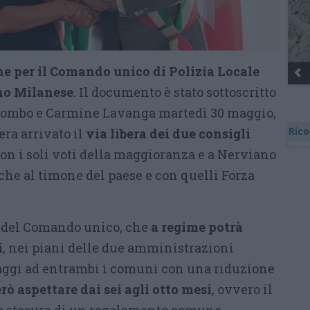
e per il Comando unico di Polizia Locale
no Milanese
. Il documento è stato sottoscritto
olombo e Carmine Lavanga martedì 30 maggio,
Rico
era arrivato il
via libera dei due consigli
con i soli voti della maggioranza e a Nerviano
viche al timone del paese e con quelli Forza
va del Comando unico, che
a regime potrà
i
, nei piani delle due amministrazioni
aggi ad entrambi i comuni con una riduzione
rò aspettare dai sei agli otto mesi
, ovvero il