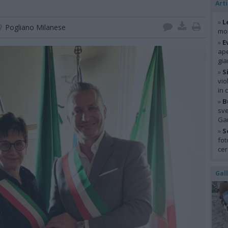
Arti
»
L
Pogliano Milanese
mon
»
E
ape
gia
»
S
vio
in 
»
B
sve
Gar
»
S
fot
cer
Gal