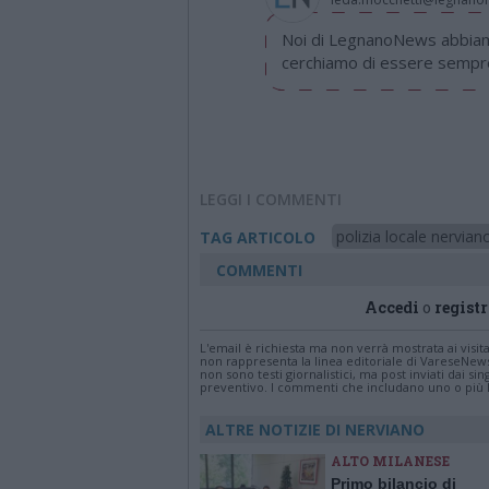
Noi di LegnanoNews abbiamo
cerchiamo di essere sempre 
LEGGI I COMMENTI
polizia locale nervian
TAG ARTICOLO
COMMENTI
Accedi
o
registr
L'email è richiesta ma non verrà mostrata ai visi
non rappresenta la linea editoriale di VareseNew
non sono testi giornalistici, ma post inviati dai s
preventivo. I commenti che includano uno o più li
ALTRE NOTIZIE DI NERVIANO
ALTO MILANESE
Primo bilancio di