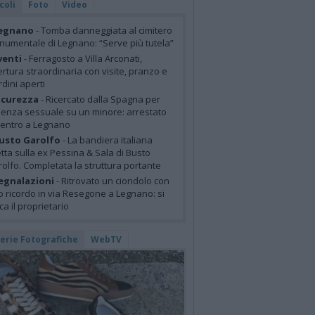
coli
Foto
Video
egnano
- Tomba danneggiata al cimitero
umentale di Legnano: “Serve più tutela”
venti
- Ferragosto a Villa Arconati,
rtura straordinaria con visite, pranzo e
rdini aperti
icurezza
- Ricercato dalla Spagna per
lenza sessuale su un minore: arrestato
centro a Legnano
usto Garolfo
- La bandiera italiana
tta sulla ex Pessina & Sala di Busto
olfo. Completata la struttura portante
egnalazioni
- Ritrovato un ciondolo con
o ricordo in via Resegone a Legnano: si
ca il proprietario
lerie Fotografiche
WebTV