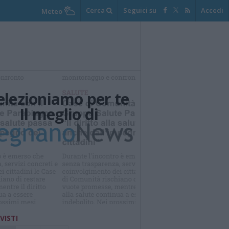
Cerca
Seguici su
Accedi
Meteo
elezioniamo per te
Il meglio di
 VISTI