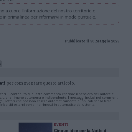
 a cuore l'informazione del nostro territorio e
in prima linea per informarvi in modo puntuale.
Pubblicato il 30 Maggio 2023
o
ati
per commentare questo articolo.
tatori. Il contenuto di questo commento esprime il pensiero dell'autore e
s.it, che rimane autonoma e indipendente. I messaggi inclusi nei commenti
ingoli lettori che possono essere automaticamente pubblicati senza filtro
nk a siti esterni verranno rimossi in automatico dal sistema.
EVENTI
Cinque idee per la Notte di