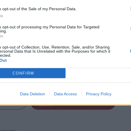
e anche l’
istituzione di una centrale
 tutti i turni di servizio
da un operatore
o opt-out of the Sale of my Personal Data.
In
coadiuverà il personale in servizio esterno e
itorio: nella sala operativa, infatti, verranno
to opt-out of processing my Personal Data for Targeted
ing.
itor della videosorveglianza e i portali di
In
cazione dei due Comandi, inoltre, porterà
o opt-out of Collection, Use, Retention, Sale, and/or Sharing
ersonal Data that Is Unrelated with the Purposes for which it
 specifici
che si occuperanno di ambiente,
lected.
diziaria, decoro urbano, annonaria e
Out
.
CONFIRM
Tutti gli eventi
Data Deletion
Data Access
Privacy Policy
di
agosto
Via Confalonieri, 5
Castronno
onews.com