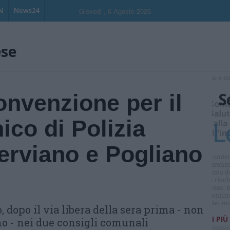
N
News24
Giovedi , 6 Agosto 2026
ese
S
onvenzione per il
co di Polizia
erviano e Pogliano
 dopo il via libera della sera prima - non
I PIÙ
o - nei due consigli comunali