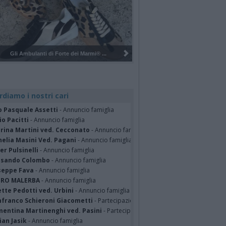
Pulizia del bosco del Rugareto a ...
rdiamo i nostri cari
o Pasquale Assetti
- Annuncio famiglia
o Pacitti
- Annuncio famiglia
erina Martini ved. Cecconato
- Annuncio famiglia
nelia Masini Ved. Pagani
- Annuncio famiglia
er Pulsinelli
- Annuncio famiglia
ssando Colombo
- Annuncio famiglia
seppe Fava
- Annuncio famiglia
TRO MALERBA
- Annuncio famiglia
tte Pedotti ved. Urbini
- Annuncio famiglia
nfranco Schieroni Giacometti
- Partecipazione
mentina Martinenghi ved. Pasini
- Partecipazione
ian Jasik
- Annuncio famiglia