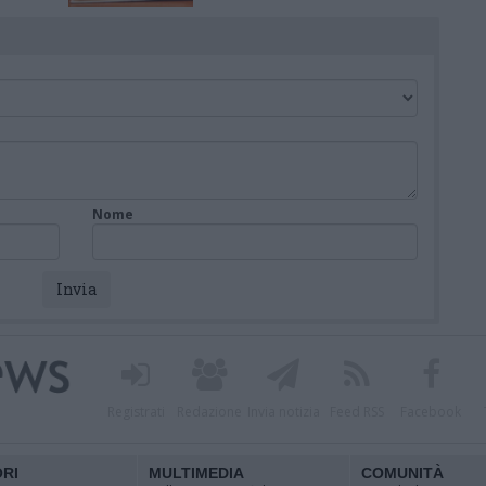
rima in
Nome
Registrati
Redazione
Invia notizia
Feed RSS
Facebook
ORI
MULTIMEDIA
COMUNITÀ