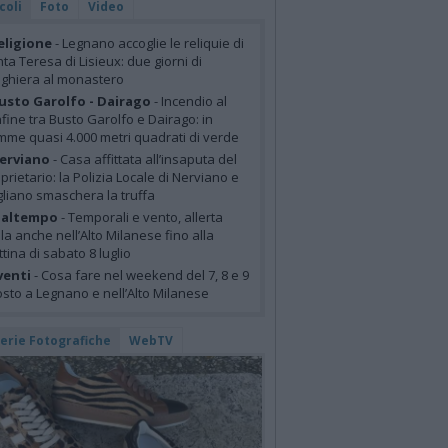
coli
Foto
Video
eligione
- Legnano accoglie le reliquie di
ta Teresa di Lisieux: due giorni di
ghiera al monastero
usto Garolfo - Dairago
- Incendio al
fine tra Busto Garolfo e Dairago: in
mme quasi 4.000 metri quadrati di verde
erviano
- Casa affittata all’insaputa del
prietario: la Polizia Locale di Nerviano e
liano smaschera la truffa
altempo
- Temporali e vento, allerta
lla anche nell’Alto Milanese fino alla
tina di sabato 8 luglio
venti
- Cosa fare nel weekend del 7, 8 e 9
sto a Legnano e nell’Alto Milanese
lerie Fotografiche
WebTV