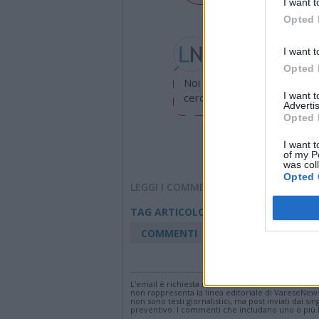
I want t
Opted 
Gea Somazzi
I want t
gea.somazzi@legnanone
Opted 
Noi di LegnanoNews abbiamo
I want 
cerchiamo di essere sempre 
Advertis
Opted 
I want t
of my P
was col
Opted 
LEGGI I COMMENTI
Marcia della Pace Per
TAG ARTICOLO
COMMENTI
Accedi
o
registr
L'email è richiesta ma non verrà mostrata ai visi
non rappresenta la linea editoriale di VareseNew
non sono testi giornalistici, ma post inviati dai s
preventivo. I commenti che includano uno o più li