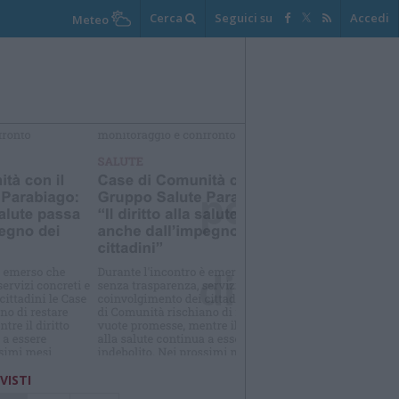
Cerca
Seguici su
Accedi
Meteo
elezioniamo per te
Il meglio di
 VISTI