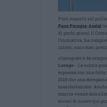
Posti esauriti sul pull
Pace Perugia-Assisi
i
di pochi giorni il Com
l’iniziativa, ha completa
infatti, sono stati pren
«Canegrate è da sempre
Lurago
-. La nostra pos
espressa con una folta 
2018 che una delegazio
manifestazione. Anche 
marcia venne annullata,
eccoci di nuovo qui pron