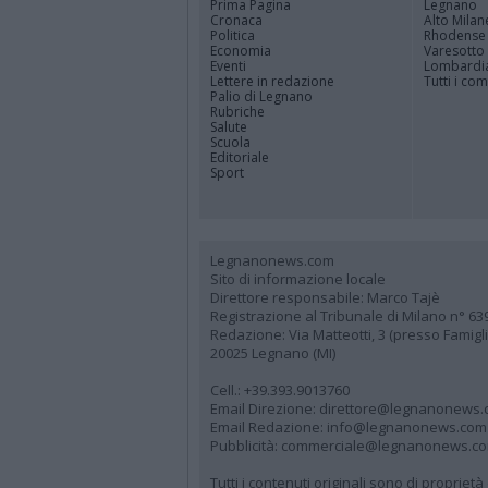
Prima Pagina
Legnano
Cronaca
Alto Milan
Politica
Rhodense
Economia
Varesotto
Eventi
Lombardi
Lettere in redazione
Tutti i co
Palio di Legnano
Rubriche
Salute
Scuola
Editoriale
Sport
Legnanonews.com
Sito di informazione locale
Direttore responsabile: Marco Tajè
Registrazione al Tribunale di Milano n° 63
Redazione: Via Matteotti, 3 (presso Famig
20025 Legnano (MI)
Cell.: +39.393.9013760
Email Direzione: direttore@legnanonews
Email Redazione: info@legnanonews.com
Pubblicità: commerciale@legnanonews.c
Tutti i contenuti originali sono di propriet