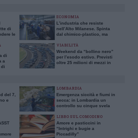
ECONOMIA
d
L’industria che resiste
te di
nell’Alto Milanese. Spinta
dere le
dal chimico-plastico, ma
bardia
l’export va ancora a rilento
A
VIABILITÀ
Weekend da “bollino nero”
a di
per l’esodo estivo. Previsti
a a
oltre 25 milioni di mezzi in
 di
viaggio
te
LOMBARDIA
d del 7,
Emergenza siccità e fiumi in
no e
secca: in Lombardia un
controllo su cinque svela
prelievi idrici abusivi
LIBRO SUL COMODINO
’ASST
Amore e pasticcini in
“Intrighi e bugie a
tumore
Piccadilly”