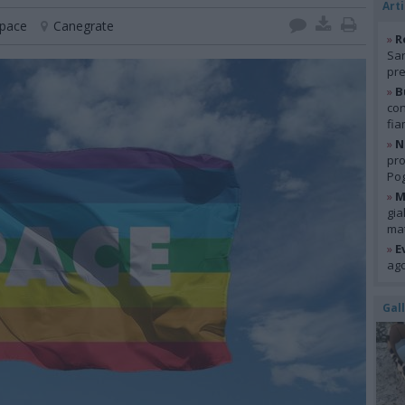
Arti
pace
Canegrate
»
R
San
pre
»
B
con
fia
»
N
pro
Pog
»
M
gia
mat
»
E
ago
Gal