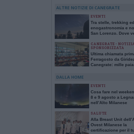
ALTRE NOTIZIE DI CANEGRATE
EVENTI
Tra stelle, trekking e
enogastronomia e not
San Lorenzo. Dove ve
stelle cadenti in Lom
CANEGRATE - NOTIZI
SPONSORIZZATA
Ultima chiamata prim
Ferragosto da Giride
Canegrate: mille paia
scarpe a 7 euro e tan
offerte
DALLA HOME
EVENTI
Cosa fare nel weeken
8 e 9 agosto a Legna
nell’Alto Milanese
SALUTE
Alla Breast Unit dell
Ovest Milanese la
certificazione per il 