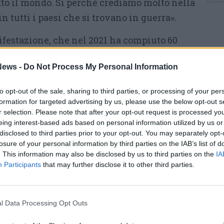
utto il mondo. Si perchè crediamo molto nella
n tutti i paesi che si trovano in guerra».
ifestazione, che nel 2021 ha compiuto 60
bato 20 maggio. I canegratesi in autobus
ews -
Do Not Process My Personal Information
 dove verrà lasciata la possibilità per la
ttà, cena e pernottamento
. «Domenica 21
to opt-out of the sale, sharing to third parties, or processing of your per
la marcia della pace e poi il rientro è
formation for targeted advertising by us, please use the below opt-out s
r selection. Please note that after your opt-out request is processed y
rata di domenica – spiega l’assessore -. La
eing interest-based ads based on personal information utilized by us or
è di 100 euro e copre le spese di trasporto,
disclosed to third parties prior to your opt-out. You may separately opt-
prima colazione presso l’Hotel La Rocca,
losure of your personal information by third parties on the IAB’s list of
. This information may also be disclosed by us to third parties on the
IA
sisi».
Participants
that may further disclose it to other third parties.
Tutti gli eventi
l Data Processing Opt Outs
di
agosto
Via Confalonieri, 5
Castronno