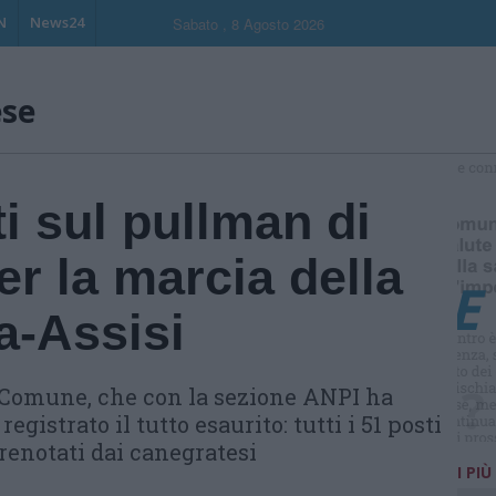
N
News24
Sabato , 8 Agosto 2026
ese
S
ti sul pullman di
r la marcia della
a-Assisi
il Comune, che con la sezione ANPI ha
registrato il tutto esaurito: tutti i 51 posti
 prenotati dai canegratesi
I PIÙ