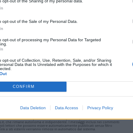
o opt-out of the Sharing of my personal data.
In
o opt-out of the Sale of my Personal Data.
ws.com
In
 a cuore l'informazione del nostro territorio e
to opt-out of processing my Personal Data for Targeted
in prima linea per informarvi con attenzione.
ing.
In
o opt-out of Collection, Use, Retention, Sale, and/or Sharing
ersonal Data that Is Unrelated with the Purposes for which it
Pubblicato il 13 Febbraio 2023
lected.
Out
CONFIRM
ugia – Assisi
pace
ati
per commentare questo articolo.
Data Deletion
Data Access
Privacy Policy
tatori. Il contenuto di questo commento esprime il pensiero dell'autore e
s.it, che rimane autonoma e indipendente. I messaggi inclusi nei commenti
ingoli lettori che possono essere automaticamente pubblicati senza filtro
nk a siti esterni verranno rimossi in automatico dal sistema.