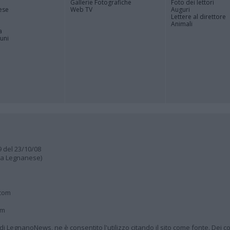
Gallerie Fotografiche
Foto dei lettori
ese
Web TV
Auguri
Lettere al direttore
Animali
a
muni
9 del 23/10/08
lia Legnanese)
.com
om
à di LegnanoNews, ne è consentito l'utilizzo citando il sito come fonte. Dei co