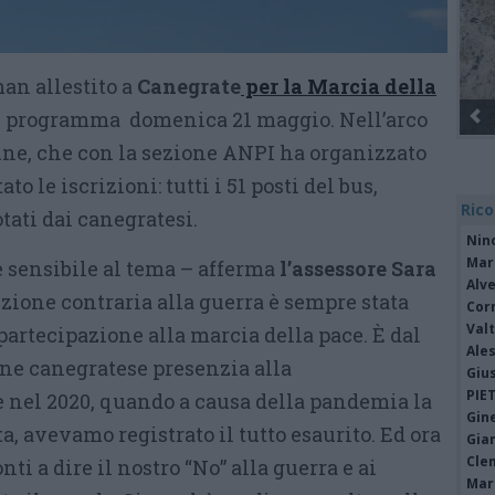
man allestito a
Canegrate
per la Marcia della
n programma domenica 21 maggio. Nell’arco
Gli Ambulanti di Forte dei Marmi® ...
une, che con la sezione ANPI ha organizzato
to le iscrizioni: tutti i 51 posti del bus,
Rico
otati dai canegratesi.
Nin
Mari
 sensibile al tema – afferma
l’assessore Sara
Alv
izione contraria alla guerra è sempre stata
Cor
Valt
partecipazione alla marcia della pace. È dal
Ale
ne canegratese presenzia alla
Giu
PIE
nel 2020, quando a causa della pandemia la
Gine
 avevamo registrato il tutto esaurito. Ed ora
Gia
Cle
ti a dire il nostro “No” alla guerra e ai
Mar