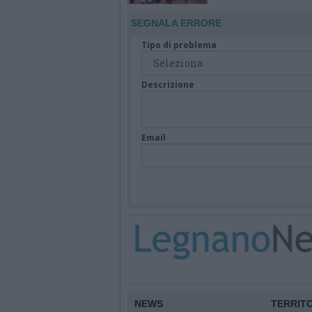
alla mammella. È la p
Italia
SEGNALA ERRORE
Tipo di problema
Descrizione
Email
NEWS
TERRIT