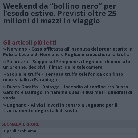
Weekend da “bollino nero” per
l’esodo estivo. Previsti oltre 25
milioni di mezzi in viaggio
Gli articoli più letti
»
Nerviano
- Casa affittata all’insaputa del proprietario: la
Polizia Locale di Nerviano e Pogliano smaschera la truffa
»
Sicurezza
- Scippo sul Sempione a Legnano: denunciato
un 21enne, decisivi i filmati delle telecamere
»
Stop alle truffe
- Tentata truffa telefonica con finto
maresciallo a Parabiago
»
Busto Garolfo - Dairago
- Incendio al confine tra Busto
Garolfo e Dairago: in fiamme quasi 4.000 metri quadrati di
verde
»
Legnano
- Al via i lavori in centro a Legnano per il
tracciamento degli stalli di sosta
SEGNALA ERRORE
Tipo di problema