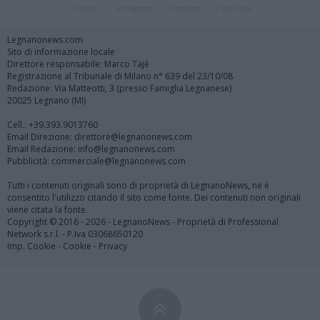
Twitter
Instagram
Contatti
Pubblicità
Legnanonews.com
Sito di informazione locale
Direttore responsabile: Marco Tajè
Registrazione al Tribunale di Milano n° 639 del 23/10/08
Redazione: Via Matteotti, 3 (presso Famiglia Legnanese)
20025 Legnano (MI)
Cell.: +39.393.9013760
Email Direzione: direttore@legnanonews.com
Email Redazione: info@legnanonews.com
Pubblicità: commerciale@legnanonews.com
Tutti i contenuti originali sono di proprietà di LegnanoNews, ne è
consentito l'utilizzo citando il sito come fonte. Dei contenuti non originali
viene citata la fonte.
Copyright © 2016 - 2026 - LegnanoNews - Proprietà di Professional
Network s.r.l. - P.Iva 03068650120
Imp. Cookie
-
Cookie
-
Privacy