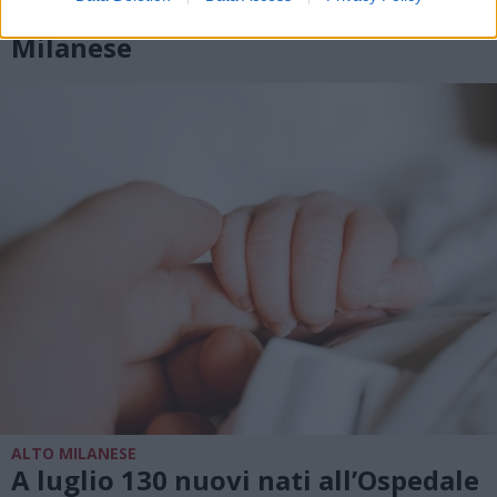
agosto a Legnano e nell’Alto
Milanese
ALTO MILANESE
A luglio 130 nuovi nati all’Ospedale