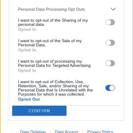
Weekend da “bollino nero” per
l’esodo estivo. Previsti oltre 25
Personal Data Processing Opt Outs
milioni di mezzi in viaggio
I want to opt-out of the Sharing of my
personal data.
Opted In
I want to opt-out of the Sale of my
Personal Data.
Opted In
I want to opt-out of processing my
Personal Data for Targeted Advertising.
Opted In
I want to opt-out of Collection, Use,
Retention, Sale, and/or Sharing of my
Personal Data that Is Unrelated with the
Purposes for which it was collected.
Opted Out
CONFIRM
EVENTI
Cosa fare nel weekend del 7, 8 e 9
Data Deletion
Data Access
Privacy Policy