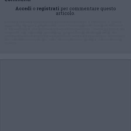
Accedi
o
registrati
per commentare questo
articolo.
L'email è richiesta ma non verrà mostrata ai visitatori. Il contenuto di questo
commento esprime il pensiero dell'autore e non rappresenta la linea editoriale
di VareseNews.it, che rimane autonoma e indipendente. I messaggi inclusi nei
commenti non sono testi giornalistici, ma post inviati dai singoli lettori che
possono essere automaticamente pubblicati senza filtro preventivo. I commenti
che includano uno o più link a siti esterni verranno rimossi in automatico dal
sistema.