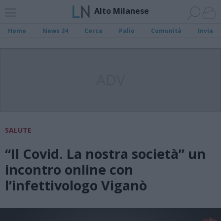
Alto Milanese
Home
News 24
Cerca
Palio
Comunità
Invia
ADV
SALUTE
“Il Covid. La nostra società” un
incontro online con
l’infettivologo Viganò