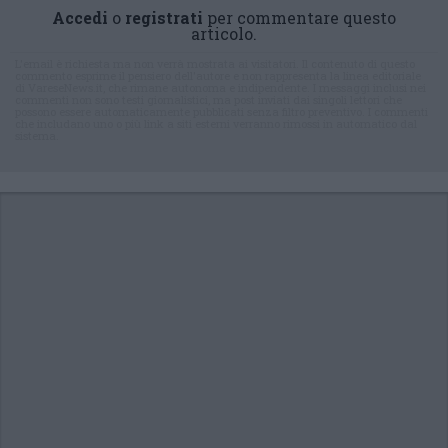
Accedi
o
registrati
per commentare questo
articolo.
L'email è richiesta ma non verrà mostrata ai visitatori. Il contenuto di questo
commento esprime il pensiero dell'autore e non rappresenta la linea editoriale
di VareseNews.it, che rimane autonoma e indipendente. I messaggi inclusi nei
commenti non sono testi giornalistici, ma post inviati dai singoli lettori che
possono essere automaticamente pubblicati senza filtro preventivo. I commenti
che includano uno o più link a siti esterni verranno rimossi in automatico dal
sistema.