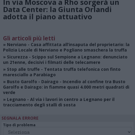
In via Moscova a Rho sorgerà un
Data Center: la Giunta Orlandi
adotta il piano attuativo
Gli articoli più letti
»
Nerviano
- Casa affittata all’insaputa del proprietario: la
Polizia Locale di Nerviano e Pogliano smaschera la truffa
»
Sicurezza
- Scippo sul Sempione a Legnano: denunciato
un 21enne, decisivi i filmati delle telecamere
»
Stop alle truffe
- Tentata truffa telefonica con finto
maresciallo a Parabiago
»
Busto Garolfo - Dairago
- Incendio al confine tra Busto
Garolfo e Dairago: in fiamme quasi 4.000 metri quadrati di
verde
»
Legnano
- Al via i lavori in centro a Legnano per il
tracciamento degli stalli di sosta
SEGNALA ERRORE
Tipo di problema