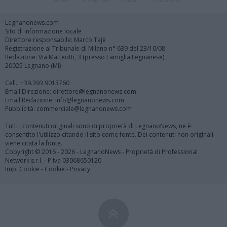
Legnanonews.com
Sito di informazione locale
Direttore responsabile: Marco Tajè
Registrazione al Tribunale di Milano n° 639 del 23/10/08
Redazione: Via Matteotti, 3 (presso Famiglia Legnanese)
20025 Legnano (MI)
Cell.: +39.393.9013760
Email Direzione: direttore@legnanonews.com
Email Redazione: info@legnanonews.com
Pubblicità: commerciale@legnanonews.com
Tutti i contenuti originali sono di proprietà di LegnanoNews, ne è
consentito l'utilizzo citando il sito come fonte. Dei contenuti non originali
viene citata la fonte.
Copyright © 2016 - 2026 - LegnanoNews - Proprietà di Professional
Network s.r.l. - P.Iva 03068650120
Imp. Cookie
-
Cookie
-
Privacy