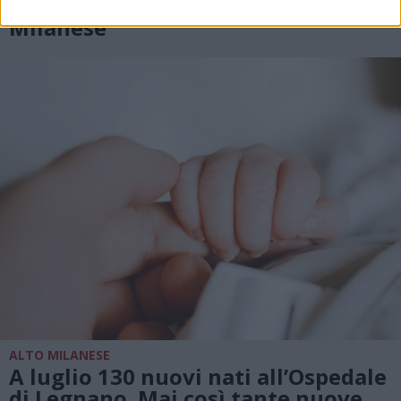
agosto a Legnano e nell’Alto
Milanese
ALTO MILANESE
A luglio 130 nuovi nati all’Ospedale
di Legnano. Mai così tante nuove