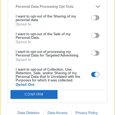
l’esodo estivo. Previsti oltre 25
Personal Data Processing Opt Outs
milioni di mezzi in viaggio
I want to opt-out of the Sharing of my
personal data.
Opted In
I want to opt-out of the Sale of my
Personal Data.
Opted In
I want to opt-out of processing my
Personal Data for Targeted Advertising.
Opted In
I want to opt-out of Collection, Use,
Retention, Sale, and/or Sharing of my
Personal Data that Is Unrelated with the
Purposes for which it was collected.
Opted Out
CONFIRM
EVENTI
Cosa fare nel weekend del 7, 8 e 9
Data Deletion
Data Access
Privacy Policy