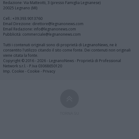
Redazione: Via Matteotti, 3 (presso Famiglia Legnanese)
20025 Legnano (MI)
Cell.: +39.393.9013760
Email Direzione: direttore@legnanonews.com
Email Redazione: info@legnanonews.com
Pubblicità: commerciale@legnanonews.com
Tutti i contenuti originali sono di proprietà di LegnanoNews, ne è
consentito l'utilizzo citando il sito come fonte. Dei contenuti non originali
viene citata la fonte.
Copyright © 2016 - 2026 - LegnanoNews - Proprietà di Professional
Network s.r.l. - P.Iva 03068650120
Imp. Cookie
-
Cookie
-
Privacy
TORNA SU