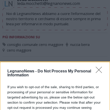
leda.mocchetti@legnanonews.com
Noi di LegnanoNews abbiamo a cuore l'informazione del
nostro territorio e cerchiamo di essere sempre in prima
linea per informarvi in modo puntuale.
PIÙ INFORMAZIONI SU
consiglio comunale cerro maggiore
nuccia berra
cerro maggiore
LEGGI GLI ALTRI ARTICOLI DI
ALTO MILANESE
LegnanoNews -
Do Not Process My Personal
Information
If you wish to opt-out of the sale, sharing to third parties, or
processing of your personal or sensitive information for
targeted advertising by us, please use the below opt-out
Selezioniamo per te
section to confirm your selection. Please note that after your
Il meglio di
opt-out request is processed you may continue seeing