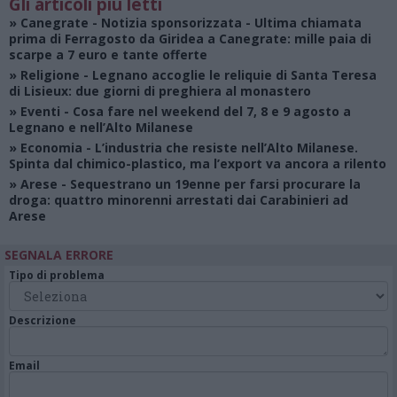
Gli articoli più letti
»
Canegrate - Notizia sponsorizzata
- Ultima chiamata
prima di Ferragosto da Giridea a Canegrate: mille paia di
scarpe a 7 euro e tante offerte
»
Religione
- Legnano accoglie le reliquie di Santa Teresa
di Lisieux: due giorni di preghiera al monastero
»
Eventi
- Cosa fare nel weekend del 7, 8 e 9 agosto a
Legnano e nell’Alto Milanese
»
Economia
- L’industria che resiste nell’Alto Milanese.
Spinta dal chimico-plastico, ma l’export va ancora a rilento
»
Arese
- Sequestrano un 19enne per farsi procurare la
droga: quattro minorenni arrestati dai Carabinieri ad
Arese
SEGNALA ERRORE
Tipo di problema
Descrizione
Email