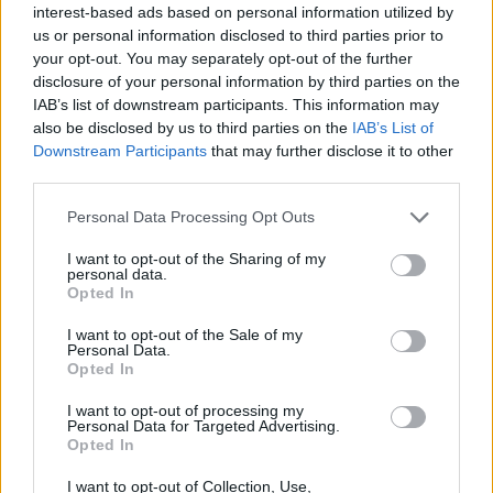
interest-based ads based on personal information utilized by
us or personal information disclosed to third parties prior to
your opt-out. You may separately opt-out of the further
disclosure of your personal information by third parties on the
Iscriviti alla
IAB’s list of downstream participants. This information may
also be disclosed by us to third parties on the
IAB’s List of
newsletter
Downstream Participants
that may further disclose it to other
third parties.
Personal Data Processing Opt Outs
Commenti
I want to opt-out of the Sharing of my
Accedi
o
registrati
per commentare questo
personal data.
articolo.
Opted In
L'email è richiesta ma non verrà mostrata ai visitatori. Il contenuto di questo
I want to opt-out of the Sale of my
commento esprime il pensiero dell'autore e non rappresenta la linea editoriale
Personal Data.
di VareseNews.it, che rimane autonoma e indipendente. I messaggi inclusi nei
commenti non sono testi giornalistici, ma post inviati dai singoli lettori che
Opted In
possono essere automaticamente pubblicati senza filtro preventivo. I commenti
che includano uno o più link a siti esterni verranno rimossi in automatico dal
sistema.
I want to opt-out of processing my
Personal Data for Targeted Advertising.
Opted In
I want to opt-out of Collection, Use,