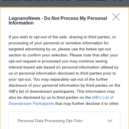
dottore ci ha risposto che la paziente che
girava senza mascherina nei giorni scorsi
LegnanoNews -
Do Not Process My Personal
Information
non era “coercibile” e che probabilmente
nostra madre aveva preso il virus durante la
If you wish to opt-out of the sale, sharing to third parties, or
processing of your personal or sensitive information for
riabilitazione. Alla nostra obiezione “ma
targeted advertising by us, please use the below opt-out
allora ci sta dicendo che non pulivate la
section to confirm your selection. Please note that after your
opt-out request is processed you may continue seeing
palestra e gli attrezzi?” il dottore ha risposto
interest-based ads based on personal information utilized by
us or personal information disclosed to third parties prior to
che questo era escluso, ma che non riusciva a
your opt-out. You may separately opt-out of the further
far rispettare nel reparto l’uso delle
disclosure of your personal information by third parties on the
IAB’s list of downstream participants. This information may
mascherine e non riusciva ad impedire
also be disclosed by us to third parties on the
IAB’s List of
l’ingresso. Ci informava inoltre di 6 casi tra i
Downstream Participants
that may further disclose it to other
third parties.
pazienti del reparto tra cui la stessa
Personal Data Processing Opt Outs
compagna di stanza di nostra madre,