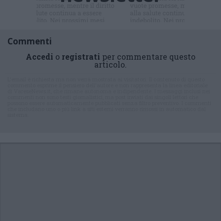
newsletter
Commenti
Accedi
o
registrati
per commentare questo
articolo.
L'email è richiesta ma non verrà mostrata ai visitatori. Il contenuto di questo
commento esprime il pensiero dell'autore e non rappresenta la linea editoriale
di VareseNews.it, che rimane autonoma e indipendente. I messaggi inclusi nei
commenti non sono testi giornalistici, ma post inviati dai singoli lettori che
possono essere automaticamente pubblicati senza filtro preventivo. I commenti
che includano uno o più link a siti esterni verranno rimossi in automatico dal
sistema.