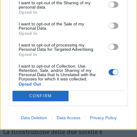
trasferita a Magenta».
I want to opt-out of the Sharing of my
personal data.
Opted In
Nell’esposto le sorelle Ferrario rilevano che le
I want to opt-out of the Sale of my
porte del reparto erano aperte anche quel
Personal Data.
Opted In
pomeriggi che hanno fatto notare al dottore
I want to opt-out of processing my
l’assurdità della situazione. Quando hanno
Personal Data for Targeted Advertising.
Opted In
chiesto di avere il nome del direttore
I want to opt-out of Collection, Use,
sanitario o del direttore generale sia il
Retention, Sale, and/or Sharing of my
Personal Data that Is Unrelated with the
medico che con cui avevano parlato che
Purposes for which it was collected.
Opted Out
l’addetto alla guardiola si sono rifiutati di
CONFIRM
fornirlo: «Abbiamo dovuto chiamare il 112 per
ottenere quei nomi».
Data Deletion
Data Access
Privacy Policy
Il trasferimento a Magenta
La ricostruzione delle due sorelle è