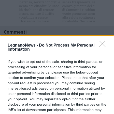
Iscriviti alla
newsletter
Commenti
Accedi
o
registrati
per commentare questo
articolo.
LegnanoNews -
Do Not Process My Personal
Information
L'email è richiesta ma non verrà mostrata ai visitatori. Il contenuto di questo
commento esprime il pensiero dell'autore e non rappresenta la linea editoriale
di VareseNews.it, che rimane autonoma e indipendente. I messaggi inclusi nei
commenti non sono testi giornalistici, ma post inviati dai singoli lettori che
If you wish to opt-out of the sale, sharing to third parties, or
possono essere automaticamente pubblicati senza filtro preventivo. I commenti
processing of your personal or sensitive information for
che includano uno o più link a siti esterni verranno rimossi in automatico dal
sistema.
targeted advertising by us, please use the below opt-out
section to confirm your selection. Please note that after your
opt-out request is processed you may continue seeing
interest-based ads based on personal information utilized by
us or personal information disclosed to third parties prior to
your opt-out. You may separately opt-out of the further
disclosure of your personal information by third parties on the
IAB’s list of downstream participants. This information may