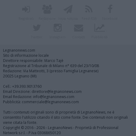
Registrati
Redazione
Invia notizia
Feed RSS
Facebook
Twitter
Instagram
Contatti
Pubblicità
Legnanonews.com
Sito di informazione locale
Direttore responsabile: Marco Tajè
Registrazione al Tribunale di Milano n° 639 del 23/10/08
Redazione: Via Matteotti, 3 (presso Famiglia Legnanese)
20025 Legnano (MI)
Cell.: +39.393.9013760
Email Direzione: direttore@legnanonews.com
Email Redazione: info@legnanonews.com
Pubblicità: commerciale@legnanonews.com
Tutti i contenuti originali sono di proprietà di LegnanoNews, ne è
consentito l'utilizzo citando il sito come fonte. Dei contenuti non originali
viene citata la fonte.
Copyright © 2016 - 2026 - LegnanoNews - Proprietà di Professional
Network s.r.l. - P.Iva 03068650120