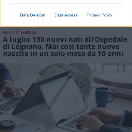
Data Deletion
Data Access
Privacy Policy
ALTO MILANESE
A luglio 130 nuovi nati all’Ospedale
di Legnano. Mai così tante nuove
nascite in un solo mese da 10 anni