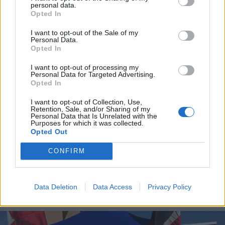
personal data.
Opted In
I want to opt-out of the Sale of my
Personal Data.
Opted In
I want to opt-out of processing my
Personal Data for Targeted Advertising.
Opted In
I want to opt-out of Collection, Use,
Retention, Sale, and/or Sharing of my
Personal Data that Is Unrelated with the
Purposes for which it was collected.
Opted Out
CONFIRM
ECONOMIA
Mercato del lavoro, crescono gli
avviamenti nella Città
Data Deletion
Data Access
Privacy Policy
metropolitana di Milano