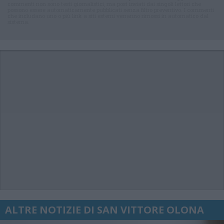
commenti non sono testi giornalistici, ma post inviati dai singoli lettori che
possono essere automaticamente pubblicati senza filtro preventivo. I commenti
che includano uno o più link a siti esterni verranno rimossi in automatico dal
sistema.
ALTRE NOTIZIE DI SAN VITTORE OLONA