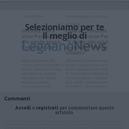
Selezioniamo per te
Il meglio di
Commenti
Accedi
o
registrati
per commentare questo
articolo.
L'email è richiesta ma non verrà mostrata ai visitatori. Il contenuto di questo
commento esprime il pensiero dell'autore e non rappresenta la linea editoriale
di VareseNews.it, che rimane autonoma e indipendente. I messaggi inclusi nei