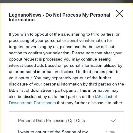
LegnanoNews -
Do Not Process My Personal
Information
If you wish to opt-out of the sale, sharing to third parties, or
processing of your personal or sensitive information for
targeted advertising by us, please use the below opt-out
section to confirm your selection. Please note that after your
opt-out request is processed you may continue seeing
interest-based ads based on personal information utilized by
us or personal information disclosed to third parties prior to
your opt-out. You may separately opt-out of the further
disclosure of your personal information by third parties on the
IAB’s list of downstream participants. This information may
ALTO MILANESE
also be disclosed by us to third parties on the
IAB’s List of
A luglio 130 nuovi nati all’Ospedale
Downstream Participants
that may further disclose it to other
di Legnano. Mai così tante nuove
third parties.
nascite in un solo mese da 10 anni
Personal Data Processing Opt Outs
I want to opt-out of the Sharing of my