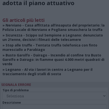
adotta il piano attuativo
Gli articoli più letti
»
Nerviano
- Casa affittata all’insaputa del proprietario: la
Polizia Locale di Nerviano e Pogliano smaschera la truffa
»
Sicurezza
- Scippo sul Sempione a Legnano: denunciato
un 21enne, decisivi i filmati delle telecamere
»
Stop alle truffe
- Tentata truffa telefonica con finto
maresciallo a Parabiago
»
Busto Garolfo - Dairago
- Incendio al confine tra Busto
Garolfo e Dairago: in fiamme quasi 4.000 metri quadrati di
verde
»
Legnano
- Al via i lavori in centro a Legnano per il
tracciamento degli stalli di sosta
SEGNALA ERRORE
Tipo di problema
Descrizione