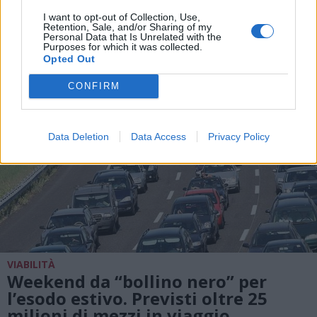
ALTRE NOTIZIE DI BUSTO GAROLFO
I want to opt-out of Collection, Use,
Retention, Sale, and/or Sharing of my
Personal Data that Is Unrelated with the
Purposes for which it was collected.
Opted Out
CONFIRM
Data Deletion
Data Access
Privacy Policy
VIABILITÀ
Weekend da “bollino nero” per
l’esodo estivo. Previsti oltre 25
milioni di mezzi in viaggio