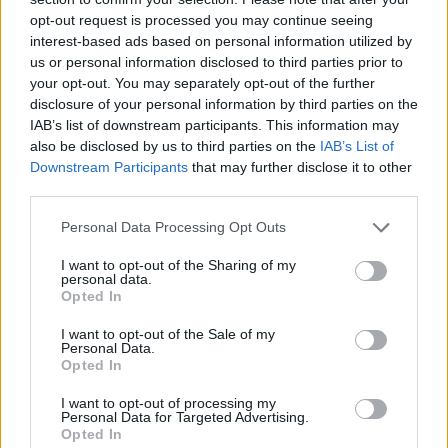
opt-out request is processed you may continue seeing
L'email è richiesta ma non verrà mostrata ai visitatori. Il contenuto di questo
commento esprime il pensiero dell'autore e non rappresenta la linea editoriale
interest-based ads based on personal information utilized by
di VareseNews.it, che rimane autonoma e indipendente. I messaggi inclusi nei
commenti non sono testi giornalistici, ma post inviati dai singoli lettori che
us or personal information disclosed to third parties prior to
possono essere automaticamente pubblicati senza filtro preventivo. I commenti
che includano uno o più link a siti esterni verranno rimossi in automatico dal
your opt-out. You may separately opt-out of the further
sistema.
disclosure of your personal information by third parties on the
IAB’s list of downstream participants. This information may
also be disclosed by us to third parties on the
IAB’s List of
Downstream Participants
that may further disclose it to other
third parties.
Personal Data Processing Opt Outs
I want to opt-out of the Sharing of my
personal data.
Opted In
I want to opt-out of the Sale of my
Personal Data.
Opted In
I want to opt-out of processing my
Personal Data for Targeted Advertising.
Opted In