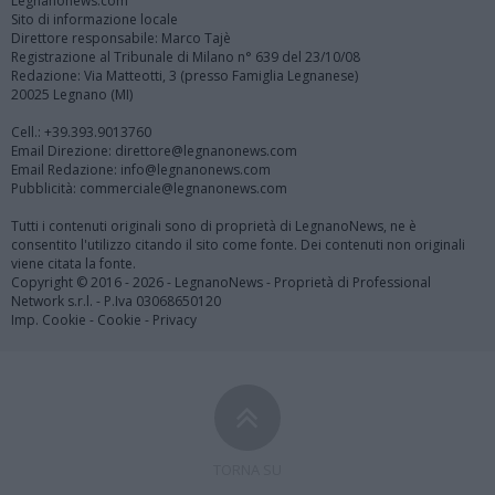
Legnanonews.com
Sito di informazione locale
Direttore responsabile: Marco Tajè
Registrazione al Tribunale di Milano n° 639 del 23/10/08
Redazione: Via Matteotti, 3 (presso Famiglia Legnanese)
20025 Legnano (MI)
Cell.: +39.393.9013760
Email Direzione: direttore@legnanonews.com
Email Redazione: info@legnanonews.com
Pubblicità: commerciale@legnanonews.com
Tutti i contenuti originali sono di proprietà di LegnanoNews, ne è
consentito l'utilizzo citando il sito come fonte. Dei contenuti non originali
viene citata la fonte.
Copyright © 2016 - 2026 - LegnanoNews - Proprietà di Professional
Network s.r.l. - P.Iva 03068650120
Imp. Cookie
-
Cookie
-
Privacy
TORNA SU