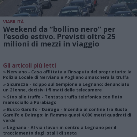
VIABILITÀ
Weekend da “bollino nero” per
l’esodo estivo. Previsti oltre 25
milioni di mezzi in viaggio
Gli articoli più letti
»
Nerviano
- Casa affittata all’insaputa del proprietario: la
Polizia Locale di Nerviano e Pogliano smaschera la truffa
»
Sicurezza
- Scippo sul Sempione a Legnano: denunciato
un 21enne, decisivi i filmati delle telecamere
»
Stop alle truffe
- Tentata truffa telefonica con finto
maresciallo a Parabiago
»
Busto Garolfo - Dairago
- Incendio al confine tra Busto
Garolfo e Dairago: in fiamme quasi 4.000 metri quadrati di
verde
»
Legnano
- Al via i lavori in centro a Legnano per il
tracciamento degli stalli di sosta