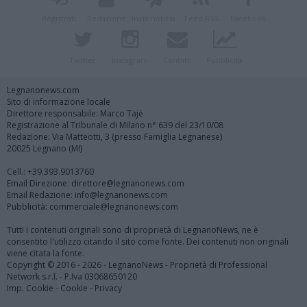
Registrati
Redazione
Invia notizia
Feed RSS
Facebook
Twitter
Instagram
Contatti
Pubblicità
Legnanonews.com
Sito di informazione locale
Direttore responsabile: Marco Tajè
Registrazione al Tribunale di Milano n° 639 del 23/10/08
Redazione: Via Matteotti, 3 (presso Famiglia Legnanese)
20025 Legnano (MI)
Cell.: +39.393.9013760
Email Direzione: direttore@legnanonews.com
Email Redazione: info@legnanonews.com
Pubblicità: commerciale@legnanonews.com
Tutti i contenuti originali sono di proprietà di LegnanoNews, ne è
consentito l'utilizzo citando il sito come fonte. Dei contenuti non originali
viene citata la fonte.
Copyright © 2016 - 2026 - LegnanoNews - Proprietà di Professional
Network s.r.l. - P.Iva 03068650120
Imp. Cookie
-
Cookie
-
Privacy