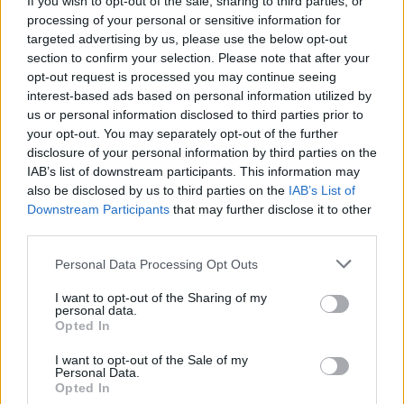
If you wish to opt-out of the sale, sharing to third parties, or
processing of your personal or sensitive information for
PIÙ INFORMAZIONI SU
targeted advertising by us, please use the below opt-out
lavori pubblici
giovanni rigiroli
busto garolfo
section to confirm your selection. Please note that after your
opt-out request is processed you may continue seeing
interest-based ads based on personal information utilized by
LEGGI GLI ALTRI ARTICOLI DI
us or personal information disclosed to third parties prior to
ALTO MILANESE
your opt-out. You may separately opt-out of the further
disclosure of your personal information by third parties on the
IAB’s list of downstream participants. This information may
also be disclosed by us to third parties on the
IAB’s List of
Downstream Participants
that may further disclose it to other
third parties.
Selezioniamo per te
Il meglio di
Personal Data Processing Opt Outs
I want to opt-out of the Sharing of my
personal data.
Opted In
Iscriviti alla
I want to opt-out of the Sale of my
Personal Data.
newsletter
Opted In