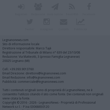
Registrati
Redazione
Invia notizia
Feed RSS
Facebook
Twitter
Instagram
Contatti
Pubblicità
Legnanonews.com
Sito di informazione locale
Direttore responsabile: Marco Tajè
Registrazione al Tribunale di Milano n° 639 del 23/10/08
Redazione: Via Matteotti, 3 (presso Famiglia Legnanese)
20025 Legnano (MI)
Cell.: +39.393.9013760
Email Direzione: direttore@legnanonews.com
Email Redazione: info@legnanonews.com
Pubblicità: commerciale@legnanonews.com
Tutti i contenuti originali sono di proprietà di LegnanoNews, ne è
consentito l'utilizzo citando il sito come fonte. Dei contenuti non originali
viene citata la fonte.
Copyright © 2016 - 2026 - LegnanoNews - Proprietà di Professional
Network s.r.l. - P.Iva 03068650120