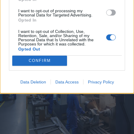
I want to opt-out of processing my
EVENTI
Personal Data for Targeted Advertising.
Tra stelle, trekking ed
Opted In
enogastronomia e notte di San
Lorenzo. Dove vedere le stelle
I want to opt-out of Collection, Use,
Retention, Sale, and/or Sharing of my
cadenti in Lombardia
Personal Data that Is Unrelated with the
Purposes for which it was collected.
Opted Out
CONFIRM
Data Deletion
Data Access
Privacy Policy