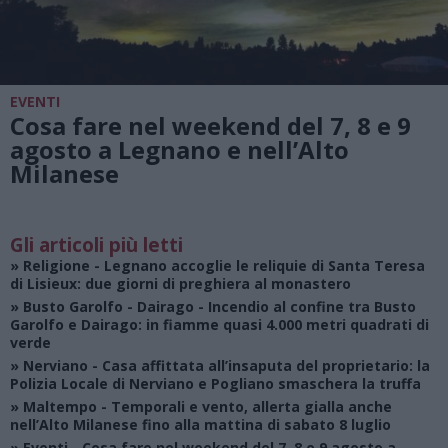
EVENTI
Cosa fare nel weekend del 7, 8 e 9
agosto a Legnano e nell’Alto
Milanese
Gli articoli più letti
»
Religione
- Legnano accoglie le reliquie di Santa Teresa
di Lisieux: due giorni di preghiera al monastero
»
Busto Garolfo - Dairago
- Incendio al confine tra Busto
Garolfo e Dairago: in fiamme quasi 4.000 metri quadrati di
verde
»
Nerviano
- Casa affittata all’insaputa del proprietario: la
Polizia Locale di Nerviano e Pogliano smaschera la truffa
»
Maltempo
- Temporali e vento, allerta gialla anche
nell’Alto Milanese fino alla mattina di sabato 8 luglio
»
Eventi
- Cosa fare nel weekend del 7, 8 e 9 agosto a