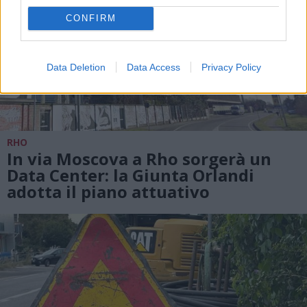
CONFIRM
Data Deletion
Data Access
Privacy Policy
RHO
In via Moscova a Rho sorgerà un
Data Center: la Giunta Orlandi
adotta il piano attuativo