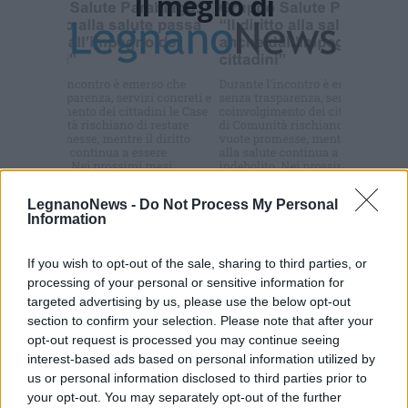
Il meglio di
Iscriviti alla
newsletter
Commenti
LegnanoNews -
Do Not Process My Personal
Information
Accedi
o
registrati
per commentare questo
articolo.
If you wish to opt-out of the sale, sharing to third parties, or
L'email è richiesta ma non verrà mostrata ai visitatori. Il contenuto di questo
processing of your personal or sensitive information for
commento esprime il pensiero dell'autore e non rappresenta la linea editoriale
di VareseNews.it, che rimane autonoma e indipendente. I messaggi inclusi nei
targeted advertising by us, please use the below opt-out
commenti non sono testi giornalistici, ma post inviati dai singoli lettori che
possono essere automaticamente pubblicati senza filtro preventivo. I commenti
section to confirm your selection. Please note that after your
che includano uno o più link a siti esterni verranno rimossi in automatico dal
opt-out request is processed you may continue seeing
sistema.
interest-based ads based on personal information utilized by
us or personal information disclosed to third parties prior to
your opt-out. You may separately opt-out of the further