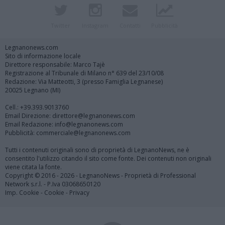
Twitter
Instagram
Contatti
Pubblicità
Legnanonews.com
Sito di informazione locale
Direttore responsabile: Marco Tajè
Registrazione al Tribunale di Milano n° 639 del 23/10/08
Redazione: Via Matteotti, 3 (presso Famiglia Legnanese)
20025 Legnano (MI)
Cell.: +39.393.9013760
Email Direzione: direttore@legnanonews.com
Email Redazione: info@legnanonews.com
Pubblicità: commerciale@legnanonews.com
Tutti i contenuti originali sono di proprietà di LegnanoNews, ne è
consentito l'utilizzo citando il sito come fonte. Dei contenuti non originali
viene citata la fonte.
Copyright © 2016 - 2026 - LegnanoNews - Proprietà di Professional
Network s.r.l. - P.Iva 03068650120
Imp. Cookie
-
Cookie
-
Privacy