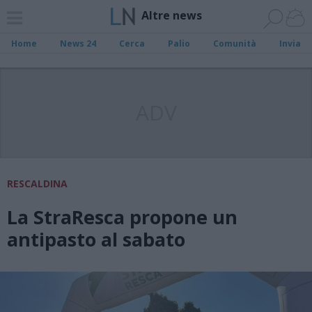
Altre news
Home
News 24
Cerca
Palio
Comunità
Invia
ADV
RESCALDINA
La StraResca propone un
antipasto al sabato