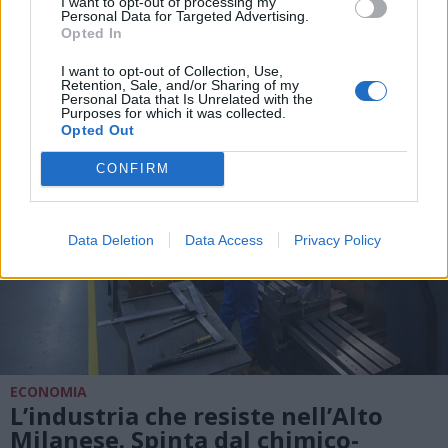
Lorenzo. Dove vedere le stelle
I want to opt-out of processing my
Personal Data for Targeted Advertising.
cadenti in Lombardia
Opted In
I want to opt-out of Collection, Use,
Retention, Sale, and/or Sharing of my
Personal Data that Is Unrelated with the
Purposes for which it was collected.
Opted Out
CONFIRM
Data Deletion
Data Access
Privacy Policy
ECONOMIA
L’industria che resiste nell’Alto
Milanese. Spinta dal chimico-