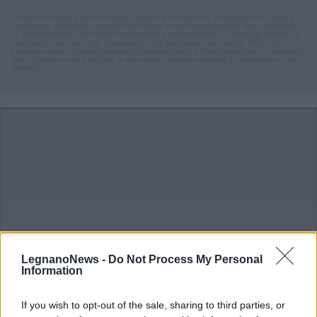
L'email è richiesta ma non verrà mostrata ai visitatori. Il contenuto di questo
commento esprime il pensiero dell'autore e non rappresenta la linea editoriale
di VareseNews.it, che rimane autonoma e indipendente. I messaggi inclusi nei
commenti non sono testi giornalistici, ma post inviati dai singoli lettori che
possono essere automaticamente pubblicati senza filtro preventivo. I commenti
che includano uno o più link a siti esterni verranno rimossi in automatico dal
sistema.
LegnanoNews -
Do Not Process My Personal
Information
If you wish to opt-out of the sale, sharing to third parties, or