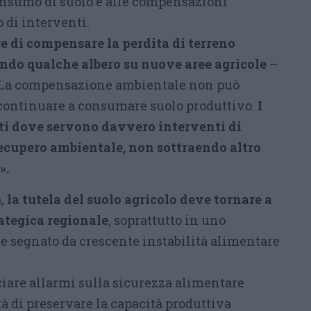
onsumo di suolo e alle compensazioni
o di interventi.
 di compensare la perdita di terreno
ando qualche albero su nuove aree agricole
–
 La compensazione ambientale non può
 continuare a consumare suolo produttivo.
I
ti dove servono davvero interventi di
recupero ambientale, non sottraendo altro
».
,
la tutela del suolo agricolo deve tornare a
rategica regionale
, soprattutto in uno
e segnato da crescente instabilità alimentare
ciare allarmi sulla sicurezza alimentare
tà di preservare la capacità produttiva