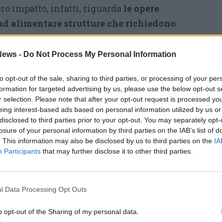
vero impatto, infatti, riguarda
le opere
 ad alimentare strutture che richiedono
rgia: nuove linee elettriche, cabine,
nessione
e possibili ampliamenti della
ews -
Do Not Process My Personal Information
ergetica.
to opt-out of the sale, sharing to third parties, or processing of your per
r venissero costruiti su aree dismesse,
formation for targeted advertising by us, please use the below opt-out s
r selection. Please note that after your opt-out request is processed y
 delle infrastrutture collegate
– prosegue
eing interest-based ads based on personal information utilized by us or
strutture consumano quantità enormi di
disclosed to third parties prior to your opt-out. You may separately opt-
losure of your personal information by third parties on the IAB’s list of
fica nuove reti elettriche, nuove connessioni
. This information may also be disclosed by us to third parties on the
IA
 centrali. Tutte opere che inevitabilmente
Participants
that may further disclose it to other third parties.
rritorio.»
ola chiede inoltre chiarezza sul tema dei
l Data Processing Opt Outs
strutturali legati allo sviluppo del settore.
o opt-out of the Sharing of my personal data.