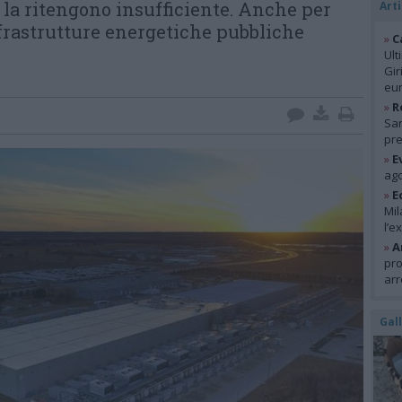
i la ritengono insufficiente. Anche per
Arti
nfrastrutture energetiche pubbliche
»
C
Ult
Gir
eur
»
R
San
pre
»
E
ago
»
E
Mil
l’e
»
A
pro
arr
Gal