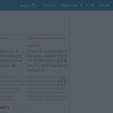
Cerca
Seguici su
Accedi
Meteo
elezioniamo per te
Il meglio di
 VISTI