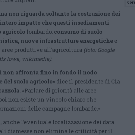
tture digitali.
Cor
tema
non riguarda soltanto la costruzione dei
l’intero impatto che questi insediamenti
o agricolo
lombardo:
consumo di suolo
anistica, nuove infrastrutture energetiche
e
i aree produttive all’agricoltura
(foto: Google
ffs Iowa, wikimedia)
.
i
non affronta fino in fondo il nodo
le del suolo agricolo
» dice il presidente di Cia
cazzola
. «Parlare di priorità alle aree
poi non esiste un vincolo chiaro che
ormazioni delle campagne lombarde.»
 anche l’eventuale localizzazione dei data
ali dismesse non elimina le criticità per il