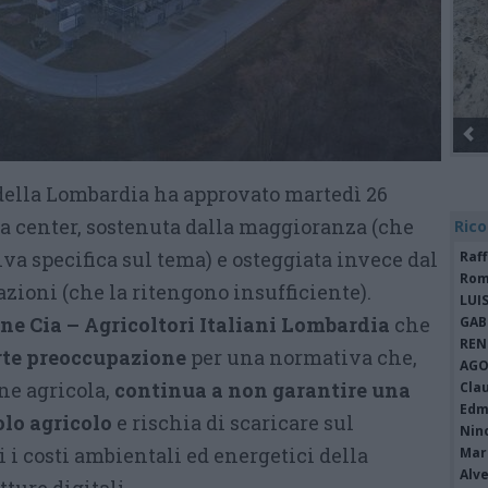
 della Lombardia ha approvato martedì 26
ta center, sostenuta dalla maggioranza (che
Rico
va specifica sul tema) e osteggiata invece dal
Raf
Rom
azioni (che la ritengono insufficiente).
LUI
ne Cia – Agricoltori Italiani Lombardia
che
GAB
REN
rte preoccupazione
per una normativa che,
AGO
ne agricola,
continua a non garantire una
Cla
Edm
olo agricolo
e rischia di scaricare sul
Nin
ni i costi ambientali ed energetici della
Mari
Alv