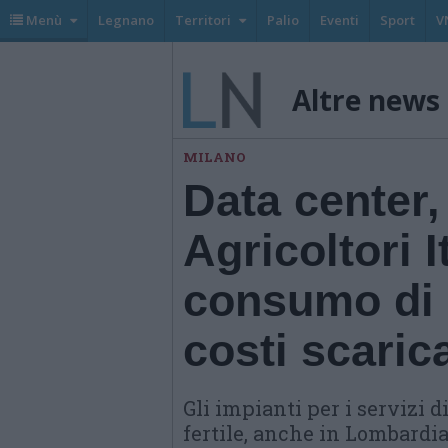
Menù
Legnano
Territori
Palio
Eventi
Sport
V
Altre news
MILANO
Data center,
Agricoltori I
consumo di s
costi scarica
Gli impianti per i servizi
fertile, anche in Lombardi