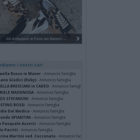
Pulizia del bosco del Rugareto a ...
rdiamo i nostri cari
faella Russo in Muner
- Annuncio famiglia
ano Giudici (Roby)
- Annuncio famiglia
SELLA BRESCIANI in CADEO
- Annuncio famiglia
RIELE MASSINISSA
- Annuncio famiglia
ZO STEFANONI
- Annuncio famiglia
STINO BOSSI
- Annuncio famiglia
udio Dal Medico
- Annuncio famiglia
ondo SPIANTINI
- Annuncio famiglia
o Pasquale Assetti
- Annuncio famiglia
o Pacitti
- Annuncio famiglia
erina Martini ved. Cecconato
- Annuncio famiglia