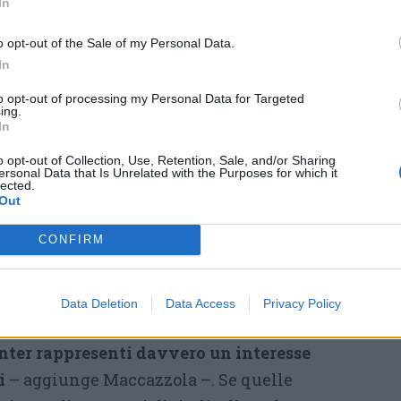
e che gli investimenti necessari per
In
r vengano scaricati indirettamente sui
o opt-out of the Sale of my Personal Data.
se agricole attraverso il sistema energetico –
In
–. Se servono nuove infrastrutture elettriche
to opt-out of processing my Personal Data for Targeted
limentare queste strutture, non possono
ing.
In
omaticamente opere di interesse pubblico da
o opt-out of Collection, Use, Retention, Sale, and/or Sharing
ità.»
ersonal Data that Is Unrelated with the Purposes for which it
lected.
Out
cessario aprire una riflessione più ampia
bblica di
interventi energetici destinati
CONFIRM
enere attività private altamente
Data Deletion
Data Access
Privacy Policy
 una nuova centrale elettrica costruita per
nter rappresenti davvero un interesse
i
– aggiunge Maccazzola –. Se quelle