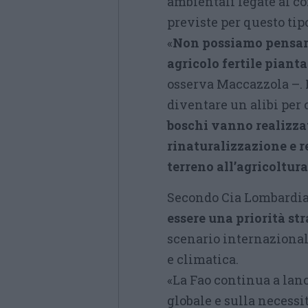
ambientali legate al c
previste per questo tip
«
Non possiamo pensare
agricolo fertile piant
osserva Maccazzola –.
diventare un alibi per
boschi vanno realizza
rinaturalizzazione e 
terreno all’agricoltura
Secondo Cia Lombardia
essere una priorità st
scenario internazional
e climatica.
«La Fao continua a lan
globale e sulla necessi