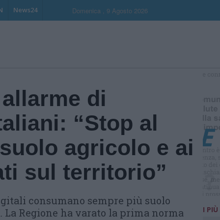
N
News24
Domenica , 9 Agosto 2026
S
 allarme di
taliani: “Stop al
uolo agricolo e ai
ti sul territorio”
 digitali consumano sempre più suolo
I PIÙ
a. La Regione ha varato la prima norma