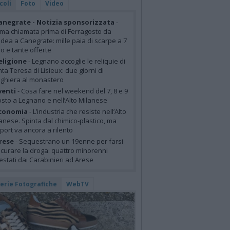
coli
Foto
Video
anegrate - Notizia sponsorizzata
-
ima chiamata prima di Ferragosto da
idea a Canegrate: mille paia di scarpe a 7
o e tante offerte
eligione
- Legnano accoglie le reliquie di
ta Teresa di Lisieux: due giorni di
ghiera al monastero
venti
- Cosa fare nel weekend del 7, 8 e 9
sto a Legnano e nell’Alto Milanese
conomia
- L’industria che resiste nell’Alto
anese. Spinta dal chimico-plastico, ma
xport va ancora a rilento
rese
- Sequestrano un 19enne per farsi
curare la droga: quattro minorenni
estati dai Carabinieri ad Arese
lerie Fotografiche
WebTV