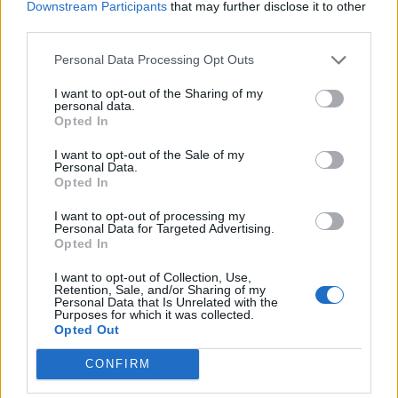
Downstream Participants
that may further disclose it to other
milano
third parties.
Personal Data Processing Opt Outs
LEGGI GLI ALTRI ARTICOLI DI
ALTRE NEWS
I want to opt-out of the Sharing of my
personal data.
Opted In
I want to opt-out of the Sale of my
Personal Data.
Opted In
Selezioniamo per te
I want to opt-out of processing my
Il meglio di
Personal Data for Targeted Advertising.
Opted In
I want to opt-out of Collection, Use,
Retention, Sale, and/or Sharing of my
Iscriviti alla
Personal Data that Is Unrelated with the
Purposes for which it was collected.
Opted Out
newsletter
CONFIRM