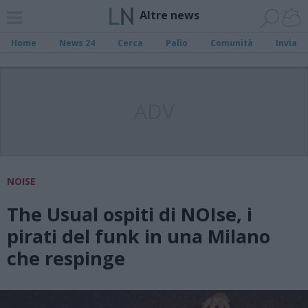
Altre news
Home
News 24
Cerca
Palio
Comunità
Invia
ADV
NOISE
The Usual ospiti di NOIse, i
pirati del funk in una Milano
che respinge