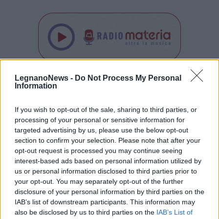
LegnanoNews -
Do Not Process My Personal
Tutti gli eventi
Information
di
agosto
Via Confalonieri, 5
Castronno
If you wish to opt-out of the sale, sharing to third parties, or
processing of your personal or sensitive information for
targeted advertising by us, please use the below opt-out
Orlando Mastrillo
section to confirm your selection. Please note that after your
orlando.mastrillo@varesenews.it
opt-out request is processed you may continue seeing
interest-based ads based on personal information utilized by
Un cittadino bene informato vive meglio nella propria
us or personal information disclosed to third parties prior to
comunità. La buona informazione ha un valore. Se pensi
your opt-out. You may separately opt-out of the further
che facciamo una buona informazione, sostienici!
disclosure of your personal information by third parties on the
IAB’s list of downstream participants. This information may
PIÙ INFORMAZIONI SU
also be disclosed by us to third parties on the
IAB’s List of