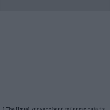
I
The Usual,
giovane band milanese nata tra