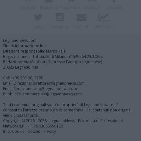
Registrati
Redazione
Invia notizia
Feed RSS
Facebook
Twitter
Instagram
Contatti
Pubblicità
Legnanonews.com
Sito di informazione locale
Direttore responsabile: Marco Tajè
Registrazione al Tribunale di Milano n° 639 del 23/10/08
Redazione: Via Matteotti, 3 (presso Famiglia Legnanese)
20025 Legnano (MI)
Cell.: +39.393.9013760
Email Direzione: direttore@legnanonews.com
Email Redazione: info@legnanonews.com
Pubblicità: commerciale@legnanonews.com
Tutti i contenuti originali sono di proprietà di LegnanoNews, ne è
consentito l'utilizzo citando il sito come fonte. Dei contenuti non originali
viene citata la fonte.
Copyright © 2016 - 2026 - LegnanoNews - Proprietà di Professional
Network s.r.l. - P.Iva 03068650120
Imp. Cookie
-
Cookie
-
Privacy