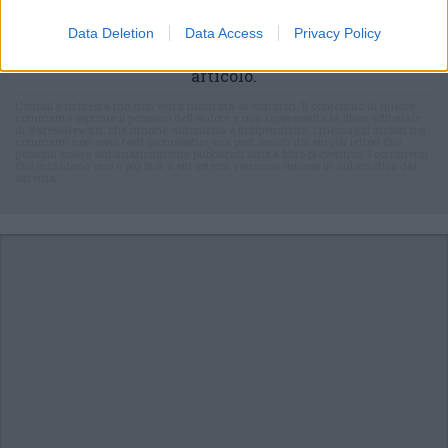
Commenti
Data Deletion
Data Access
Privacy Policy
Accedi
o
registrati
per commentare questo
articolo.
L'email è richiesta ma non verrà mostrata ai visitatori. Il contenuto di questo
commento esprime il pensiero dell'autore e non rappresenta la linea editoriale
di VareseNews.it, che rimane autonoma e indipendente. I messaggi inclusi nei
commenti non sono testi giornalistici, ma post inviati dai singoli lettori che
possono essere automaticamente pubblicati senza filtro preventivo. I commenti
che includano uno o più link a siti esterni verranno rimossi in automatico dal
sistema.