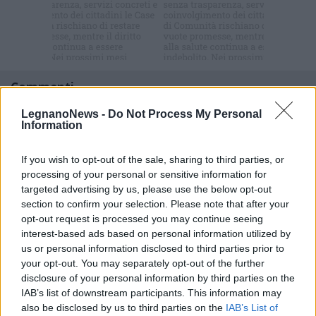
newsletter
Commenti
Accedi
o
registrati
per commentare questo
LegnanoNews -
Do Not Process My Personal
articolo.
Information
L'email è richiesta ma non verrà mostrata ai visitatori. Il contenuto di questo
commento esprime il pensiero dell'autore e non rappresenta la linea editoriale
di VareseNews.it, che rimane autonoma e indipendente. I messaggi inclusi nei
If you wish to opt-out of the sale, sharing to third parties, or
commenti non sono testi giornalistici, ma post inviati dai singoli lettori che
processing of your personal or sensitive information for
possono essere automaticamente pubblicati senza filtro preventivo. I commenti
che includano uno o più link a siti esterni verranno rimossi in automatico dal
targeted advertising by us, please use the below opt-out
sistema.
section to confirm your selection. Please note that after your
opt-out request is processed you may continue seeing
interest-based ads based on personal information utilized by
us or personal information disclosed to third parties prior to
your opt-out. You may separately opt-out of the further
disclosure of your personal information by third parties on the
IAB’s list of downstream participants. This information may
also be disclosed by us to third parties on the
IAB’s List of