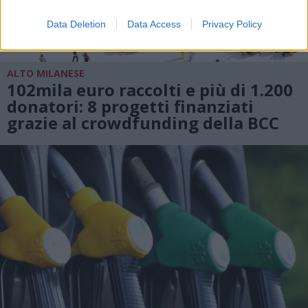
Data Deletion
Data Access
Privacy Policy
ALTO MILANESE
102mila euro raccolti e più di 1.200
donatori: 8 progetti finanziati
grazie al crowdfunding della BCC