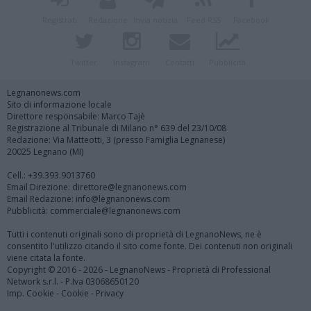
Registrati
Redazione
Invia notizia
Feed RSS
Facebook
Twitter
Instagram
Contatti
Pubblicità
Legnanonews.com
Sito di informazione locale
Direttore responsabile: Marco Tajè
Registrazione al Tribunale di Milano n° 639 del 23/10/08
Redazione: Via Matteotti, 3 (presso Famiglia Legnanese)
20025 Legnano (MI)
Cell.: +39.393.9013760
Email Direzione: direttore@legnanonews.com
Email Redazione: info@legnanonews.com
Pubblicità: commerciale@legnanonews.com
Tutti i contenuti originali sono di proprietà di LegnanoNews, ne è
consentito l'utilizzo citando il sito come fonte. Dei contenuti non originali
viene citata la fonte.
Copyright © 2016 - 2026 - LegnanoNews - Proprietà di Professional
Network s.r.l. - P.Iva 03068650120
Imp. Cookie
-
Cookie
-
Privacy