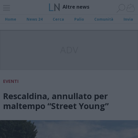
Altre news
Home
News 24
Cerca
Palio
Comunità
Invia
ADV
EVENTI
Rescaldina, annullato per
maltempo “Street Young”