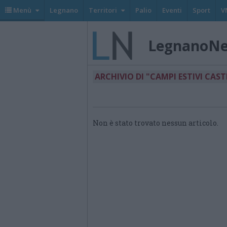
Menù
Legnano
Territori
Palio
Eventi
Sport
V
LegnanoN
ARCHIVIO DI "CAMPI ESTIVI CAS
Non è stato trovato nessun articolo.