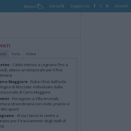
Cerca
Seguici su
Accedi
Meteo
 VISTI
coli
Foto
Video
eteo
- Caldo intenso a Legnano fino a
vedì, atteso un temporale per il fine
ttimana
erro Maggiore
- Ruba rifiuti dall’isola
logica di Mozzate: individuato dalla
izia Locale di Cerro Maggiore
venti
- Ferragosto a Villa Arconati,
rtura straordinaria con visite, pranzo e
rdini aperti
egnano
- Al via i lavori in centro a
nano per il tracciamento degli stalli di
sta