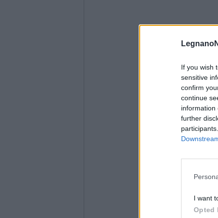
LegnanoN
If you wish 
sensitive in
confirm you
continue se
information 
further disc
participants
Downstream 
Persona
I want t
Opted 