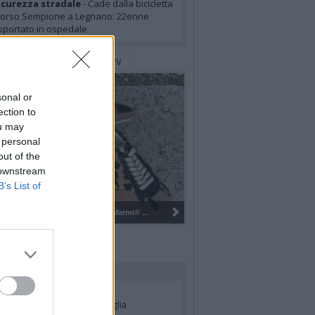
icurezza stradale
- Cade dalla bicicletta
corso Sempione a Legnano: 22enne
sportato in ospedale
lerie Fotografiche
WebTV
sonal or
ection to
ou may
 personal
out of the
 downstream
B’s List of
Gli Ambulanti di Forte dei Marmi® ...
rdiamo i nostri cari
ian Jasik
- Annuncio famiglia
lle Mazzini
- Annuncio famiglia