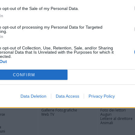
Tere
Cle
o opt-out of the Sale of my Personal Data.
Ric
In
Ant
Ant
to opt-out of processing my Personal Data for Targeted
ing.
Gia
In
Luig
Ric
o opt-out of Collection, Use, Retention, Sale, and/or Sharing
ROS
ersonal Data that Is Unrelated with the Purposes for which it
Mari
lected.
Out
CONFIRM
Registrati
Redazione
Invia notizia
Feed RSS
Facebook
Data Deletion
Data Access
Privacy Policy
ORI
MULTIMEDIA
COMUNITÀ
Gallerie Fotografiche
Foto dei lettori
ese
Web TV
Auguri
Lettere al direttore
Animali
a
muni