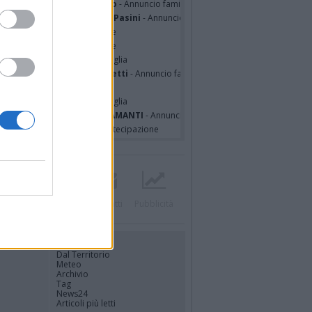
sa Squicciarini ved. Greco
- Annuncio famiglia
mentina Martinenghi ved. Pasini
- Annuncio famiglia
cardo Basile
- Partecipazione
hony Napoli
- Partecipazione
hony Napoli
- Annuncio famiglia
nfranco Schieroni Giacometti
- Annuncio famiglia
i Codini
- Annuncio famiglia
cardo Basile
- Annuncio famiglia
A MALINVERNO ved. TETTAMANTI
- Annuncio famiglia
a Panisi ved. Bianchi
- Partecipazione
Twitter
Instagram
Contatti
Pubblicità
UTILITÀ
Dal Territorio
Meteo
Archivio
Tag
News24
Articoli più letti