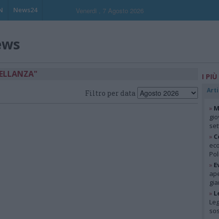
N
News24
Venerdi , 7 Agosto 2026
ews
TELLANZA"
I PIÙ
Arti
Filtro per data
»
M
gio
se
»
C
eco
Pol
»
E
ape
gia
»
L
Leg
so