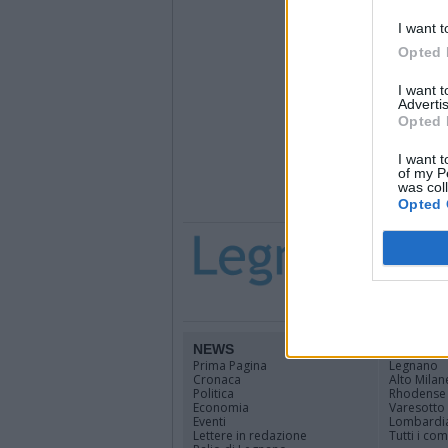
I want t
Opted 
I want 
Advertis
Opted 
I want t
of my P
was col
Opted 
NEWS
TERRIT
Prima Pagina
Legnano
Cronaca
Alto Milan
Politica
Rhodense
Economia
Varesotto
Eventi
Lombardi
Lettere in redazione
Tutti i co