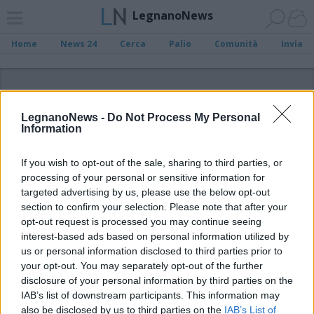
LegnanoNews
Home
News 24
Cerca
Palio
Comunità
Invia
ADV
LegnanoNews -
Do Not Process My Personal
Information
If you wish to opt-out of the sale, sharing to third parties, or
processing of your personal or sensitive information for
Archivio di "Il Parallelo Castellanza"
targeted advertising by us, please use the below opt-out
section to confirm your selection. Please note that after your
opt-out request is processed you may continue seeing
Filtro per data
interest-based ads based on personal information utilized by
Non è stato trovato nessun articolo.
us or personal information disclosed to third parties prior to
your opt-out. You may separately opt-out of the further
Vai al sito in modalità classica
disclosure of your personal information by third parties on the
IAB’s list of downstream participants. This information may
also be disclosed by us to third parties on the
IAB’s List of