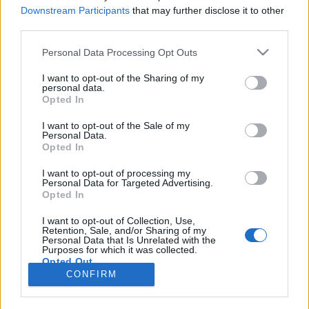
Downstream Participants
that may further disclose it to other
third parties.
Personal Data Processing Opt Outs
Registrati
Redazione
Invia notizia
Feed RSS
Facebook
I want to opt-out of the Sharing of my
personal data.
Twitter
Instagram
Contatti
Pubblicità
Opted In
I want to opt-out of the Sale of my
Legnanonews.com
Personal Data.
Sito di informazione locale
Opted In
Direttore responsabile: Marco Tajè
Registrazione al Tribunale di Milano n° 639 del 23/10/08
I want to opt-out of processing my
Redazione: Via Matteotti, 3 (presso Famiglia Legnanese)
Personal Data for Targeted Advertising.
20025 Legnano (MI)
Opted In
Cell.: +39.393.9013760
I want to opt-out of Collection, Use,
Email Direzione: direttore@legnanonews.com
Retention, Sale, and/or Sharing of my
Email Redazione: info@legnanonews.com
Personal Data that Is Unrelated with the
Pubblicità: commerciale@legnanonews.com
Purposes for which it was collected.
Opted Out
Tutti i contenuti originali sono di proprietà di LegnanoNews, ne è
CONFIRM
consentito l'utilizzo citando il sito come fonte. Dei contenuti non originali
viene citata la fonte.
Copyright © 2016 - 2026 - LegnanoNews - Proprietà di Professional