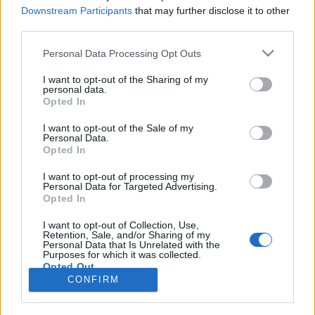
Downstream Participants
that may further disclose it to other
third parties.
Personal Data Processing Opt Outs
Registrati
Redazione
Invia notizia
Feed RSS
Facebook
I want to opt-out of the Sharing of my
personal data.
Twitter
Instagram
Contatti
Pubblicità
Opted In
I want to opt-out of the Sale of my
Legnanonews.com
Personal Data.
Sito di informazione locale
Opted In
Direttore responsabile: Marco Tajè
Registrazione al Tribunale di Milano n° 639 del 23/10/08
I want to opt-out of processing my
Redazione: Via Matteotti, 3 (presso Famiglia Legnanese)
Personal Data for Targeted Advertising.
20025 Legnano (MI)
Opted In
Cell.: +39.393.9013760
I want to opt-out of Collection, Use,
Email Direzione: direttore@legnanonews.com
Retention, Sale, and/or Sharing of my
Email Redazione: info@legnanonews.com
Personal Data that Is Unrelated with the
Pubblicità: commerciale@legnanonews.com
Purposes for which it was collected.
Opted Out
Tutti i contenuti originali sono di proprietà di LegnanoNews, ne è
CONFIRM
consentito l'utilizzo citando il sito come fonte. Dei contenuti non originali
viene citata la fonte.
Copyright © 2016 - 2026 - LegnanoNews - Proprietà di Professional