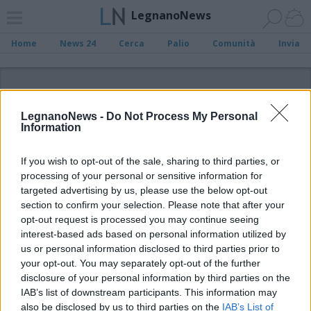
LegnanoNews
Home
News 24
Cerca
Palio
Comunità
Invia
ADV
LegnanoNews -
Do Not Process My Personal
Information
If you wish to opt-out of the sale, sharing to third parties, or
processing of your personal or sensitive information for
Archivio di "basket giovanile"
targeted advertising by us, please use the below opt-out
section to confirm your selection. Please note that after your
opt-out request is processed you may continue seeing
Filtro per data
interest-based ads based on personal information utilized by
Non è stato trovato nessun articolo.
us or personal information disclosed to third parties prior to
your opt-out. You may separately opt-out of the further
Vai al sito in modalità classica
disclosure of your personal information by third parties on the
IAB’s list of downstream participants. This information may
also be disclosed by us to third parties on the
IAB’s List of