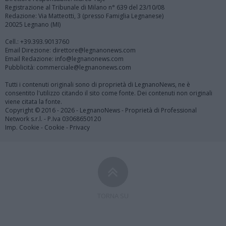
Registrazione al Tribunale di Milano n° 639 del 23/10/08
Redazione: Via Matteotti, 3 (presso Famiglia Legnanese)
20025 Legnano (MI)
Cell.: +39.393.9013760
Email Direzione: direttore@legnanonews.com
Email Redazione: info@legnanonews.com
Pubblicità: commerciale@legnanonews.com
Tutti i contenuti originali sono di proprietà di LegnanoNews, ne è
consentito l'utilizzo citando il sito come fonte. Dei contenuti non originali
viene citata la fonte.
Copyright © 2016 - 2026 - LegnanoNews - Proprietà di Professional
Network s.r.l. - P.Iva 03068650120
Imp. Cookie
-
Cookie
-
Privacy
TORNA SU