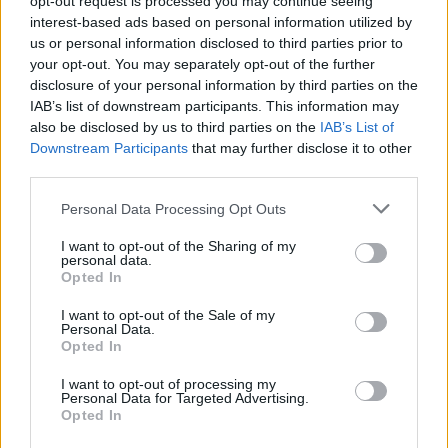
opt-out request is processed you may continue seeing
interest-based ads based on personal information utilized by
us or personal information disclosed to third parties prior to
your opt-out. You may separately opt-out of the further
Tutti gli eventi
disclosure of your personal information by third parties on the
IAB’s list of downstream participants. This information may
di
agosto
Via Confalonieri, 5
also be disclosed by us to third parties on the
IAB’s List of
Castronno
Downstream Participants
that may further disclose it to other
third parties.
Valeria Arini
Personal Data Processing Opt Outs
valeria.arini@legnanonews.com
I want to opt-out of the Sharing of my
Noi di LegnanoNews abbiamo a cuore l'informazione del
personal data.
Opted In
nostro territorio e cerchiamo di essere sempre in prima
linea per informarvi in modo puntuale.
I want to opt-out of the Sale of my
Personal Data.
Opted In
PIÙ INFORMAZIONI SU
I want to opt-out of processing my
Personal Data for Targeted Advertising.
Opted In
LEGGI GLI ALTRI ARTICOLI DI
LEGNANO