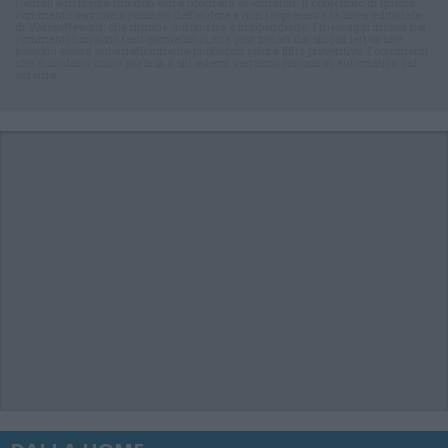
L'email è richiesta ma non verrà mostrata ai visitatori. Il contenuto di questo
commento esprime il pensiero dell'autore e non rappresenta la linea editoriale
di VareseNews.it, che rimane autonoma e indipendente. I messaggi inclusi nei
commenti non sono testi giornalistici, ma post inviati dai singoli lettori che
possono essere automaticamente pubblicati senza filtro preventivo. I commenti
che includano uno o più link a siti esterni verranno rimossi in automatico dal
sistema.