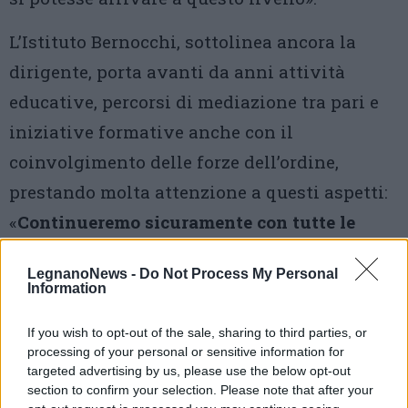
L’Istituto Bernocchi, sottolinea ancora la
dirigente, porta avanti da anni attività
educative, percorsi di mediazione tra pari e
iniziative formative anche con il
coinvolgimento delle forze dell’ordine,
prestando molta attenzione a questi aspetti:
«
Continueremo sicuramente con tutte le
attività di formazione e prevenzione
che
LegnanoNews -
Do Not Process My Personal
abbiamo sempre fatto. Mi auguro davvero
Information
che questo resti un episodio isolato».
If you wish to opt-out of the sale, sharing to third parties, or
processing of your personal or sensitive information for
targeted advertising by us, please use the below opt-out
section to confirm your selection. Please note that after your