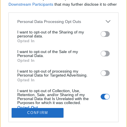
Downstream Participants
that may further disclose it to other
third parties.
Personal Data Processing Opt Outs
Registrati
Redazione
Invia notizia
Feed RSS
Facebook
I want to opt-out of the Sharing of my
personal data.
Twitter
Instagram
Contatti
Pubblicità
Opted In
I want to opt-out of the Sale of my
Legnanonews.com
Personal Data.
Sito di informazione locale
Opted In
Direttore responsabile: Marco Tajè
Registrazione al Tribunale di Milano n° 639 del 23/10/08
I want to opt-out of processing my
Redazione: Via Matteotti, 3 (presso Famiglia Legnanese)
Personal Data for Targeted Advertising.
20025 Legnano (MI)
Opted In
Cell.: +39.393.9013760
I want to opt-out of Collection, Use,
Email Direzione: direttore@legnanonews.com
Retention, Sale, and/or Sharing of my
Email Redazione: info@legnanonews.com
Personal Data that Is Unrelated with the
Pubblicità: commerciale@legnanonews.com
Purposes for which it was collected.
Opted Out
Tutti i contenuti originali sono di proprietà di LegnanoNews, ne è
CONFIRM
consentito l'utilizzo citando il sito come fonte. Dei contenuti non originali
viene citata la fonte.
Copyright © 2016 - 2026 - LegnanoNews - Proprietà di Professional