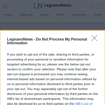
LegnanoNews
Home
News 24
Cerca
Palio
Comunità
Invia
ADV
LegnanoNews -
Do Not Process My Personal
Information
If you wish to opt-out of the sale, sharing to third parties, or
processing of your personal or sensitive information for
Archivio di "azione - italia viva"
targeted advertising by us, please use the below opt-out
section to confirm your selection. Please note that after your
opt-out request is processed you may continue seeing
Filtro per data
interest-based ads based on personal information utilized by
Non è stato trovato nessun articolo.
us or personal information disclosed to third parties prior to
your opt-out. You may separately opt-out of the further
Vai al sito in modalità classica
disclosure of your personal information by third parties on the
IAB’s list of downstream participants. This information may
also be disclosed by us to third parties on the
IAB’s List of