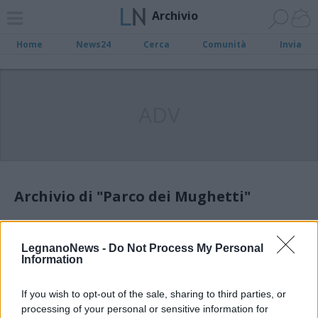
Archivio
Home
News24
Cerca
Comunità
Invia
ADV
Archivio di "Parco dei Mughetti"
Filtro per data
LegnanoNews -
Do Not Process My Personal
Information
If you wish to opt-out of the sale, sharing to third parties, or
processing of your personal or sensitive information for