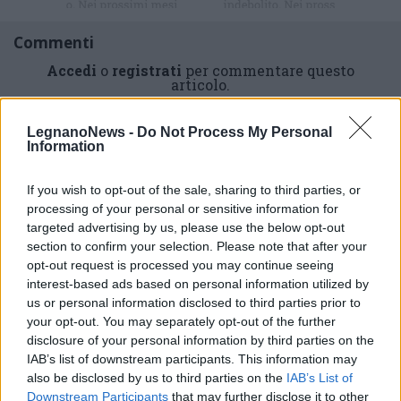
Commenti
Accedi
o
registrati
per commentare questo
articolo.
L'email è richiesta ma non verrà mostrata ai visitatori. Il contenuto di questo
commento esprime il pensiero dell'autore e non rappresenta la linea editoriale
LegnanoNews -
Do Not Process My Personal
di VareseNews.it, che rimane autonoma e indipendente. I messaggi inclusi nei
commenti non sono testi giornalistici, ma post inviati dai singoli lettori che
Information
possono essere automaticamente pubblicati senza filtro preventivo. I commenti
che includano uno o più link a siti esterni verranno rimossi in automatico dal
sistema.
If you wish to opt-out of the sale, sharing to third parties, or
processing of your personal or sensitive information for
targeted advertising by us, please use the below opt-out
section to confirm your selection. Please note that after your
opt-out request is processed you may continue seeing
interest-based ads based on personal information utilized by
us or personal information disclosed to third parties prior to
your opt-out. You may separately opt-out of the further
disclosure of your personal information by third parties on the
IAB’s list of downstream participants. This information may
also be disclosed by us to third parties on the
IAB’s List of
Downstream Participants
that may further disclose it to other