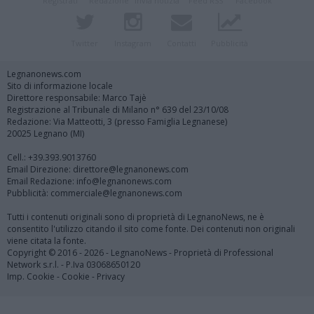
Registrati
Redazione
Invia notizia
Feed RSS
Facebook
Twitter
Instagram
Contatti
Pubblicità
Legnanonews.com
Sito di informazione locale
Direttore responsabile: Marco Tajè
Registrazione al Tribunale di Milano n° 639 del 23/10/08
Redazione: Via Matteotti, 3 (presso Famiglia Legnanese)
20025 Legnano (MI)
Cell.: +39.393.9013760
Email Direzione: direttore@legnanonews.com
Email Redazione: info@legnanonews.com
Pubblicità: commerciale@legnanonews.com
Tutti i contenuti originali sono di proprietà di LegnanoNews, ne è
consentito l'utilizzo citando il sito come fonte. Dei contenuti non originali
viene citata la fonte.
Copyright © 2016 - 2026 - LegnanoNews - Proprietà di Professional
Network s.r.l. - P.Iva 03068650120
Imp. Cookie
-
Cookie
-
Privacy