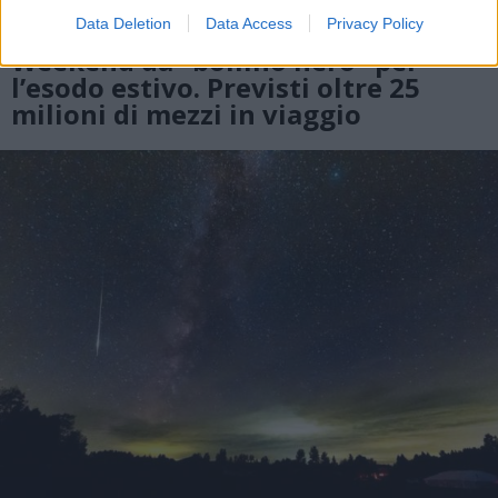
Data Deletion
Data Access
Privacy Policy
VIABILITÀ
Weekend da “bollino nero” per
l’esodo estivo. Previsti oltre 25
milioni di mezzi in viaggio