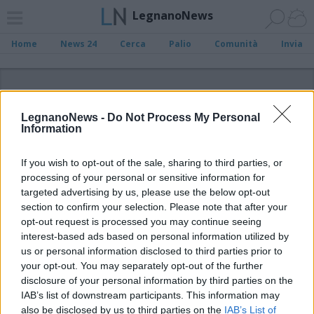
LegnanoNews
Home
News 24
Cerca
Palio
Comunità
Invia
ADV
LegnanoNews -
Do Not Process My Personal
Information
If you wish to opt-out of the sale, sharing to third parties, or
processing of your personal or sensitive information for
Archivio di "venditori"
targeted advertising by us, please use the below opt-out
section to confirm your selection. Please note that after your
opt-out request is processed you may continue seeing
Filtro per data
interest-based ads based on personal information utilized by
Non è stato trovato nessun articolo.
us or personal information disclosed to third parties prior to
your opt-out. You may separately opt-out of the further
Vai al sito in modalità classica
disclosure of your personal information by third parties on the
IAB’s list of downstream participants. This information may
also be disclosed by us to third parties on the
IAB’s List of