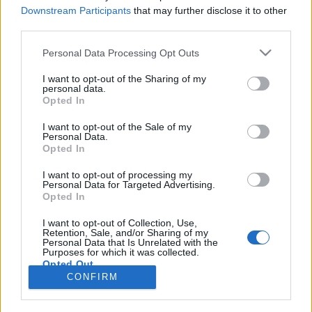
Downstream Participants
that may further disclose it to other
third parties.
Personal Data Processing Opt Outs
Registrati
Redazione
Invia notizia
Feed RSS
Facebook
I want to opt-out of the Sharing of my
personal data.
Twitter
Instagram
Contatti
Pubblicità
Opted In
I want to opt-out of the Sale of my
Legnanonews.com
Personal Data.
Sito di informazione locale
Opted In
Direttore responsabile: Marco Tajè
Registrazione al Tribunale di Milano n° 639 del 23/10/08
I want to opt-out of processing my
Redazione: Via Matteotti, 3 (presso Famiglia Legnanese)
Personal Data for Targeted Advertising.
20025 Legnano (MI)
Opted In
Cell.: +39.393.9013760
I want to opt-out of Collection, Use,
Email Direzione: direttore@legnanonews.com
Retention, Sale, and/or Sharing of my
Email Redazione: info@legnanonews.com
Personal Data that Is Unrelated with the
Pubblicità: commerciale@legnanonews.com
Purposes for which it was collected.
Opted Out
Tutti i contenuti originali sono di proprietà di LegnanoNews, ne è
CONFIRM
consentito l'utilizzo citando il sito come fonte. Dei contenuti non originali
viene citata la fonte.
Copyright © 2016 - 2026 - LegnanoNews - Proprietà di Professional