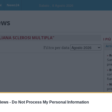
N
News24
Sabato , 8 Agosto 2026
ews
ALIANA SCLEROSI MULTIPLA"
I PIÙ
Arti
Filtro per data
»
R
San
pre
»
B
con
fia
»
N
pro
Pog
»
M
ews -
Do Not Process My Personal Information
gia
mat