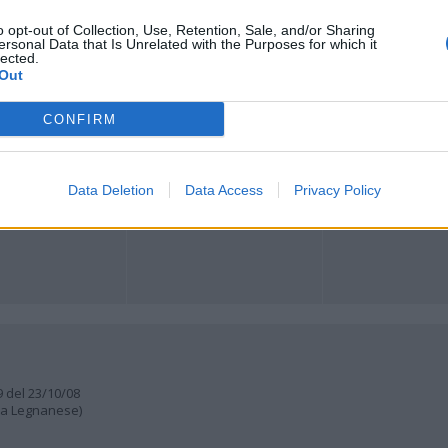
o opt-out of Collection, Use, Retention, Sale, and/or Sharing
Registrati
Redazione
Invia notizia
Feed RSS
Facebook
ersonal Data that Is Unrelated with the Purposes for which it
lected.
Out
ORI
MULTIMEDIA
COMUNITÀ
Gallerie Fotografiche
Foto dei lettori
CONFIRM
ese
Web TV
Auguri
Lettere al direttore
Animali
a
muni
Data Deletion
Data Access
Privacy Policy
9 del 23/10/08
lia Legnanese)