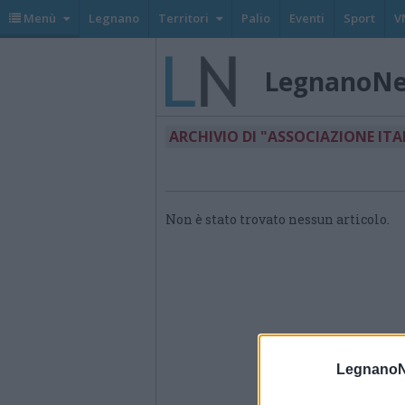
Menù
Legnano
Territori
Palio
Eventi
Sport
V
LegnanoN
ARCHIVIO DI "ASSOCIAZIONE IT
Non è stato trovato nessun articolo.
LegnanoN