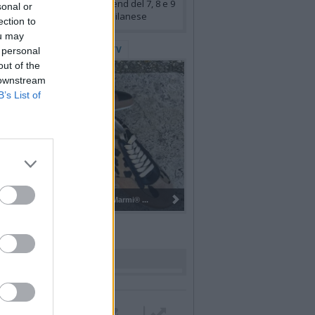
venti
- Cosa fare nel weekend del 7, 8 e 9
sonal or
sto a Legnano e nell’Alto Milanese
ection to
ou may
lerie Fotografiche
WebTV
 personal
out of the
 downstream
B’s List of
Gli Ambulanti di Forte dei Marmi® ...
rdiamo i nostri cari