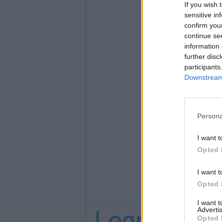
If you wish 
sensitive in
confirm you
continue se
information 
further disc
participants
Downstream 
Persona
I want t
Opted 
I want t
Opted 
I want 
Advertis
Opted 