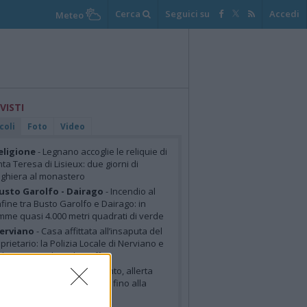
Cerca
Seguici su
Accedi
Meteo
 VISTI
coli
Foto
Video
eligione
- Legnano accoglie le reliquie di
ta Teresa di Lisieux: due giorni di
ghiera al monastero
usto Garolfo - Dairago
- Incendio al
fine tra Busto Garolfo e Dairago: in
mme quasi 4.000 metri quadrati di verde
erviano
- Casa affittata all’insaputa del
prietario: la Polizia Locale di Nerviano e
liano smaschera la truffa
altempo
- Temporali e vento, allerta
lla anche nell’Alto Milanese fino alla
tina di sabato 8 luglio