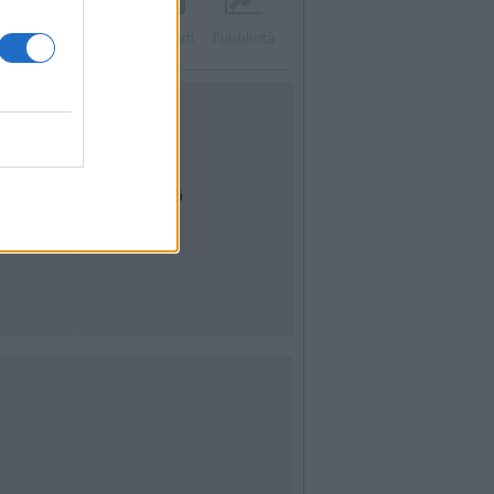
Twitter
Instagram
Contatti
Pubblicità
UTILITÀ
Dal Territorio
Meteo
Archivio
Tag
News24
Articoli più letti