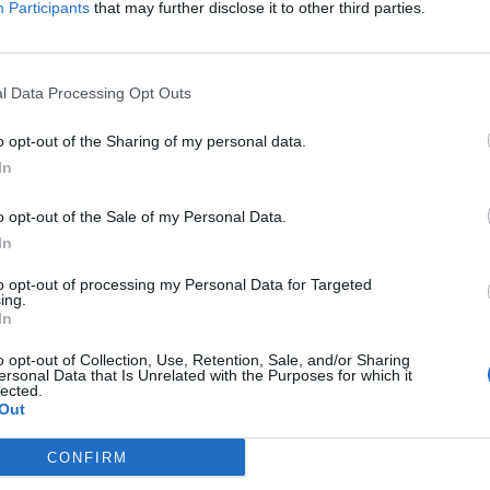
di
agosto
Participants
that may further disclose it to other third parties.
Ric
Via Confalonieri, 5
Castronno
l Data Processing Opt Outs
o opt-out of the Sharing of my personal data.
In
nanoNews abbiamo a cuore l'informazione del nostro
ssere sempre in prima linea per informarvi in modo
o opt-out of the Sale of my Personal Data.
In
to opt-out of processing my Personal Data for Targeted
ing.
Pubblicato il 14 Maggio 2026
In
o opt-out of Collection, Use, Retention, Sale, and/or Sharing
ersonal Data that Is Unrelated with the Purposes for which it
lected.
Out
ati
per commentare questo articolo.
CONFIRM
tatori. Il contenuto di questo commento esprime il pensiero dell'autore e
s.it, che rimane autonoma e indipendente. I messaggi inclusi nei commenti