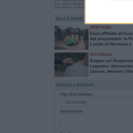
non sono testi giornalistici, ma post inviati dai s
preventivo. I commenti che includano uno o più li
DALLA HOME
NERVIANO
Casa affittata all’ins
del proprietario: la Po
Locale di Nerviano e
Pogliano smaschera l
SICUREZZA
Scippo sul Sempione
Legnano: denunciat
21enne, decisivi i fil
delle telecamere
SEGNALA ERRORE
Tipo di problema
Descrizione