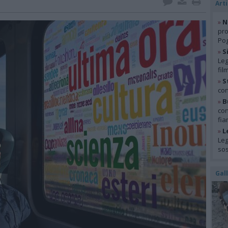
Arti
»
N
pro
Pog
»
S
Leg
fil
»
S
con
»
B
con
fia
»
L
Leg
so
Gal