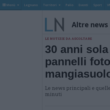
Menù
Legnano
Territori
Palio
Eventi
Sport
V
Altre news
LE NOTIZIE DA ASCOLTARE
30 anni sola 
pannelli foto
mangiasuol
Le news principali e quelle
minuti