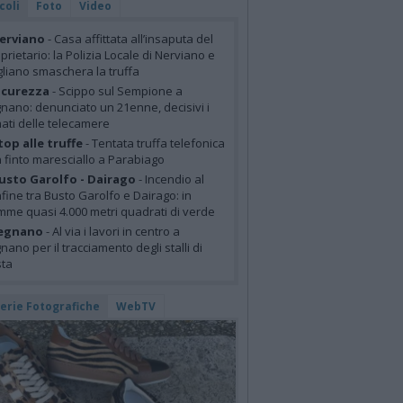
coli
Foto
Video
erviano
- Casa affittata all’insaputa del
prietario: la Polizia Locale di Nerviano e
liano smaschera la truffa
icurezza
- Scippo sul Sempione a
nano: denunciato un 21enne, decisivi i
mati delle telecamere
top alle truffe
- Tentata truffa telefonica
 finto maresciallo a Parabiago
usto Garolfo - Dairago
- Incendio al
fine tra Busto Garolfo e Dairago: in
mme quasi 4.000 metri quadrati di verde
egnano
- Al via i lavori in centro a
nano per il tracciamento degli stalli di
sta
lerie Fotografiche
WebTV