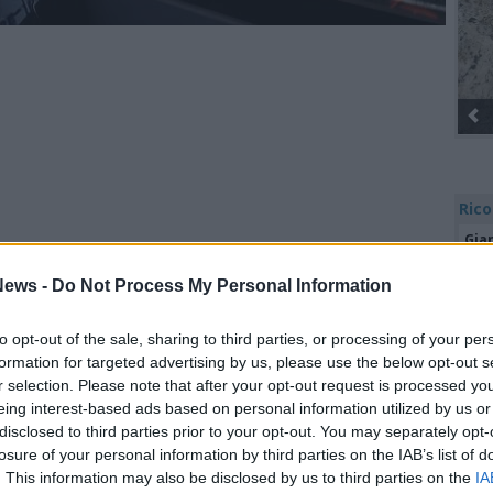
Gli A
Rico
Gia
Par
Part
ews -
Do Not Process My Personal Information
 incredibile che riguarda una donna rimasta
Mar
Achi
letto in stato vegetativo senza che nessuno
to opt-out of the sale, sharing to third parties, or processing of your per
Tere
formation for targeted advertising by us, please use the below opt-out s
grandine, di sentenze che lasciano a bocca
Cle
r selection. Please note that after your opt-out request is processed y
Ric
eing interest-based ads based on personal information utilized by us or
Ant
disclosed to third parties prior to your opt-out. You may separately opt-
Ant
losure of your personal information by third parties on the IAB’s list of
Gia
Tutti gli eventi
. This information may also be disclosed by us to third parties on the
IA
Luig