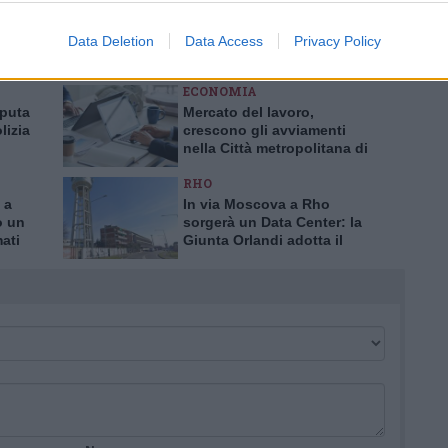
ingoli lettori che possono essere automaticamente pubblicati senza filtro
nk a siti esterni verranno rimossi in automatico dal sistema.
Data Deletion
Data Access
Privacy Policy
ECONOMIA
aputa
Mercato del lavoro,
lizia
crescono gli avviamenti
nella Città metropolitana di
a truffa
Milano
RHO
 a
In via Moscova a Rho
o un
sorgerà un Data Center: la
mati
Giunta Orlandi adotta il
piano attuativo