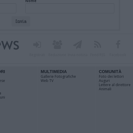
Nome
Registrati
Redazione
Invia notizia
Feed RSS
Facebook
ORI
MULTIMEDIA
COMUNITÀ
Gallerie Fotografiche
Foto dei lettori
ese
Web TV
Auguri
Lettere al direttore
Animali
a
muni