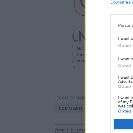
Downstream 
Persona
Redazione
info@legnanonews.com
I want t
Opted 
Noi della redazione di Leg
territorio e cerchiamo di e
I want t
puntuale.
Opted 
I want 
Advertis
Opted 
LEGGI I COMMENTI
I want t
of my P
was col
COMMENTI
Opted 
Accedi
o
registr
L'email è richiesta ma non verrà mostrata ai visi
non rappresenta la linea editoriale di VareseNew