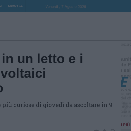
N
News24
Venerdi , 7 Agosto 2026
S
in un letto e i
voltaici
o
 più curiose di giovedì da ascoltare in 9
I PIÙ