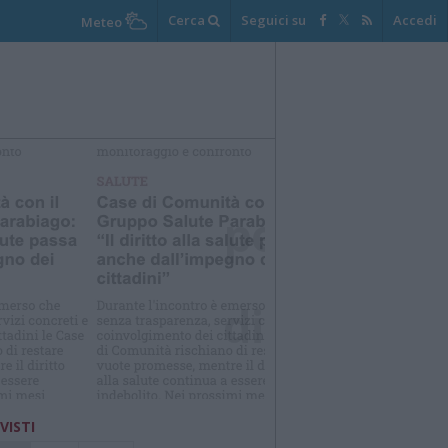
Cerca
Seguici su
Accedi
Meteo
elezioniamo per te
Il meglio di
 VISTI