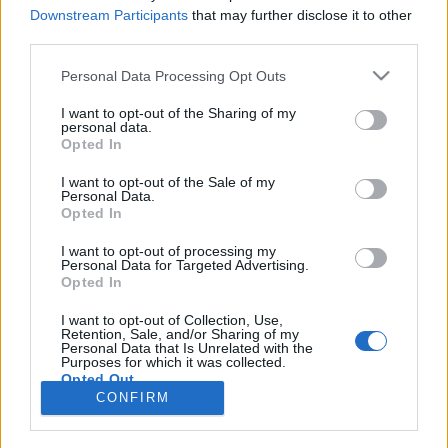
Downstream Participants
that may further disclose it to other
third parties.
Personal Data Processing Opt Outs
Registrati
Redazione
Invia notizia
Feed RSS
Facebook
I want to opt-out of the Sharing of my
personal data.
Twitter
Instagram
Contatti
Pubblicità
Opted In
I want to opt-out of the Sale of my
Legnanonews.com
Personal Data.
Sito di informazione locale
Opted In
Direttore responsabile: Marco Tajè
Registrazione al Tribunale di Milano n° 639 del 23/10/08
I want to opt-out of processing my
Redazione: Via Matteotti, 3 (presso Famiglia Legnanese)
Personal Data for Targeted Advertising.
20025 Legnano (MI)
Opted In
Cell.: +39.393.9013760
I want to opt-out of Collection, Use,
Email Direzione: direttore@legnanonews.com
Retention, Sale, and/or Sharing of my
Email Redazione: info@legnanonews.com
Personal Data that Is Unrelated with the
Pubblicità: commerciale@legnanonews.com
Purposes for which it was collected.
Opted Out
Tutti i contenuti originali sono di proprietà di LegnanoNews, ne è
CONFIRM
consentito l'utilizzo citando il sito come fonte. Dei contenuti non originali
viene citata la fonte.
Copyright © 2016 - 2026 - LegnanoNews - Proprietà di Professional