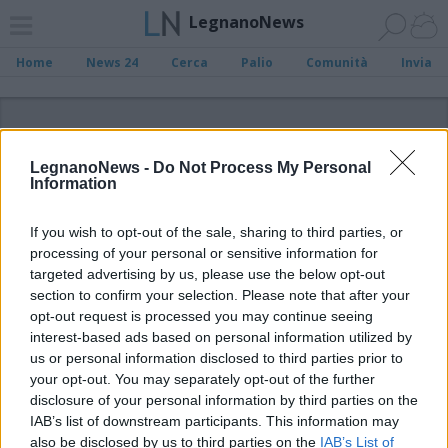
LegnanoNews
Home
News 24
Cerca
Palio
Comunità
Invia
ADV
LegnanoNews -
Do Not Process My Personal
Information
If you wish to opt-out of the sale, sharing to third parties, or
processing of your personal or sensitive information for
Archivio di "I Catanaij"
targeted advertising by us, please use the below opt-out
section to confirm your selection. Please note that after your
opt-out request is processed you may continue seeing
Filtro per data
interest-based ads based on personal information utilized by
Non è stato trovato nessun articolo.
us or personal information disclosed to third parties prior to
your opt-out. You may separately opt-out of the further
Vai al sito in modalità classica
disclosure of your personal information by third parties on the
IAB’s list of downstream participants. This information may
also be disclosed by us to third parties on the
IAB’s List of