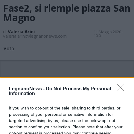
Fase2, si riempie piazza San
Magno
di
Valeria Arini
11 Maggio 2020 -
valeria.arini@legnanonews.com
10:01
Vota
LegnanoNews -
Do Not Process My Personal
Information
If you wish to opt-out of the sale, sharing to third parties, or
processing of your personal or sensitive information for
targeted advertising by us, please use the below opt-out
section to confirm your selection. Please note that after your
opt-out request is processed you may continue seeing