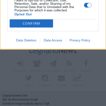
I want to opt-out of Collection, Use,
Retention, Sale, and/or Sharing of my
Personal Data that Is Unrelated with the
Purposes for which it was collected.
Opted Out
CONFIRM
Vai al sito in modalità classica
Data Deletion
Data Access
Privacy Policy
Registrati
Redazione
Invia notizia
Feed RSS
Facebook
Twitter
Instagram
Contatti
Pubblicità
Legnanonews.com
Sito di informazione locale
Direttore responsabile: Marco Tajè