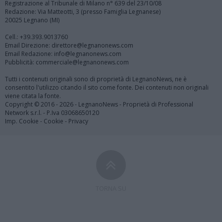
Registrazione al Tribunale di Milano n° 639 del 23/10/08
Redazione: Via Matteotti, 3 (presso Famiglia Legnanese)
20025 Legnano (MI)
Cell.: +39.393.9013760
Email Direzione: direttore@legnanonews.com
Email Redazione: info@legnanonews.com
Pubblicità: commerciale@legnanonews.com
Tutti i contenuti originali sono di proprietà di LegnanoNews, ne è
consentito l'utilizzo citando il sito come fonte. Dei contenuti non originali
viene citata la fonte.
Copyright © 2016 - 2026 - LegnanoNews - Proprietà di Professional
Network s.r.l. - P.Iva 03068650120
Imp. Cookie
-
Cookie
-
Privacy
TORNA SU