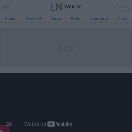
WebTV
Home
News 24
Cerca
Palio
Comunità
Invia
ADV