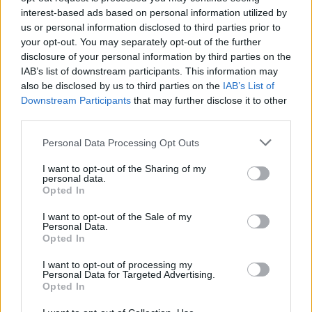
interest-based ads based on personal information utilized by
us or personal information disclosed to third parties prior to
your opt-out. You may separately opt-out of the further
Commenti
disclosure of your personal information by third parties on the
IAB’s list of downstream participants. This information may
Accedi
o
registrati
per commentare questo
articolo.
also be disclosed by us to third parties on the
IAB’s List of
Downstream Participants
that may further disclose it to other
L'email è richiesta ma non verrà mostrata ai visitatori. Il contenuto di questo
third parties.
commento esprime il pensiero dell'autore e non rappresenta la linea editoriale
di VareseNews.it, che rimane autonoma e indipendente. I messaggi inclusi nei
commenti non sono testi giornalistici, ma post inviati dai singoli lettori che
possono essere automaticamente pubblicati senza filtro preventivo. I commenti
Personal Data Processing Opt Outs
che includano uno o più link a siti esterni verranno rimossi in automatico dal
sistema.
I want to opt-out of the Sharing of my
personal data.
Opted In
I want to opt-out of the Sale of my
Personal Data.
Opted In
I want to opt-out of processing my
Personal Data for Targeted Advertising.
Opted In