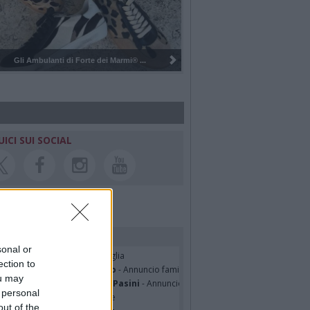
rte dei Marmi® ...
Pulizia del bosco del Rugareto a ...
UICI SUI SOCIAL
rdiamo i nostri cari
sonal or
lle Mazzini
- Annuncio famiglia
ection to
sa Squicciarini ved. Greco
- Annuncio famiglia
ou may
mentina Martinenghi ved. Pasini
- Annuncio famiglia
 personal
cardo Basile
- Partecipazione
out of the