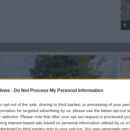
Gli Ambulanti di Fo
SEG
ews -
Do Not Process My Personal Information
Rico
to opt-out of the sale, sharing to third parties, or processing of your per
Achi
formation for targeted advertising by us, please use the below opt-out s
Tere
r selection. Please note that after your opt-out request is processed y
Cle
eing interest-based ads based on personal information utilized by us or
Ric
disclosed to third parties prior to your opt-out. You may separately opt-