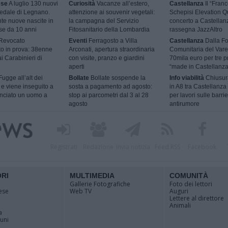
ese
A luglio 130 nuovi
Curiosità
Vacanze all’estero,
Castellanza
Il “Fran
pedale di Legnano.
attenzione ai souvenir vegetali:
Schepisi Elevation Qu
nte nuove nascite in
la campagna del Servizio
concerto a Castellan
se da 10 anni
Fitosanitario della Lombardia
rassegna JazzAltro
Revocato
Eventi
Ferragosto a Villa
Castellanza
Dalla F
to in prova: 38enne
Arconati, apertura straordinaria
Comunitaria del Vare
i Carabinieri di
con visite, pranzo e giardini
70mila euro per tre p
aperti
“made in Castellanza
ugge all’alt dei
Bollate
Bollate sospende la
Info viabilità
Chiusur
 e viene inseguito a
sosta a pagamento ad agosto:
in A8 tra Castellanza
unciato un uomo a
stop ai parcometri dal 3 al 28
per lavori sulle barri
agosto
antirumore
Registrati
Redazione
Invia notizia
Feed RSS
Facebook
ORI
MULTIMEDIA
COMUNITÀ
Gallerie Fotografiche
Foto dei lettori
ese
Web TV
Auguri
Lettere al direttore
Animali
a
muni