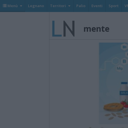
Menù
Legnano
Territori
Palio
Eventi
Sport
V
mente