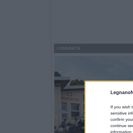
COMUNITÀ
LegnanoN
If you wish 
sensitive in
confirm you
continue se
information 