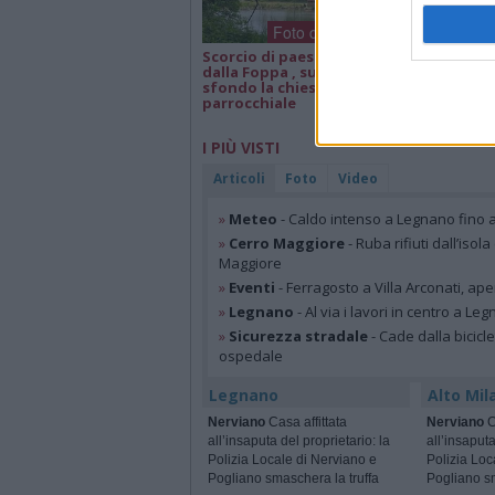
Foto dei lettori
Scorcio di paesaggio
Isa e Lele 50 an
dalla Foppa , sullo
matrimonio, a
sfondo la chiesa
parrocchiale
I PIÙ VISTI
Articoli
Foto
Video
»
Meteo
- Caldo intenso a Legnano fino a
»
Cerro Maggiore
- Ruba rifiuti dall’iso
Maggiore
»
Eventi
- Ferragosto a Villa Arconati, ape
»
Legnano
- Al via i lavori in centro a Le
»
Sicurezza stradale
- Cade dalla bicic
ospedale
Legnano
Alto Mil
Nerviano
Casa affittata
Nerviano
C
all’insaputa del proprietario: la
all’insaputa
Polizia Locale di Nerviano e
Polizia Loc
Pogliano smaschera la truffa
Pogliano sm