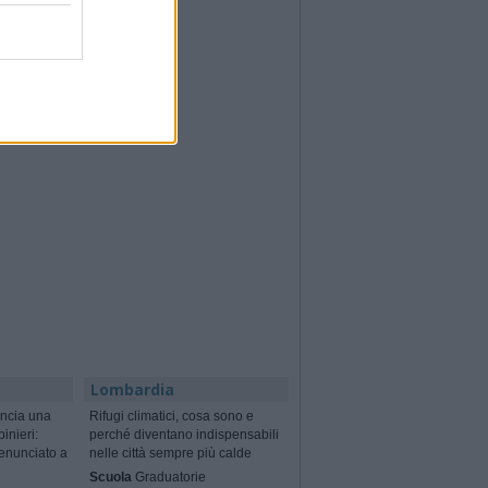
Lombardia
ncia una
Rifugi climatici, cosa sono e
binieri:
perché diventano indispensabili
enunciato a
nelle città sempre più calde
Scuola
Graduatorie