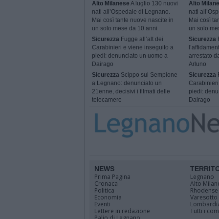
Alto Milanese
A luglio 130 nuovi
Alto Milan
nati all’Ospedale di Legnano.
nati all’Os
Mai così tante nuove nascite in
Mai così ta
un solo mese da 10 anni
un solo me
Sicurezza
Fugge all’alt dei
Sicurezza
Carabinieri e viene inseguito a
l’affidamen
piedi: denunciato un uomo a
arrestato da
Dairago
Arluno
Sicurezza
Scippo sul Sempione
Sicurezza
F
a Legnano: denunciato un
Carabinieri
21enne, decisivi i filmati delle
piedi: den
telecamere
Dairago
NEWS
TERRIT
Prima Pagina
Legnano
Cronaca
Alto Milan
Politica
Rhodense
Economia
Varesotto
Eventi
Lombardi
Lettere in redazione
Tutti i co
Palio di Legnano