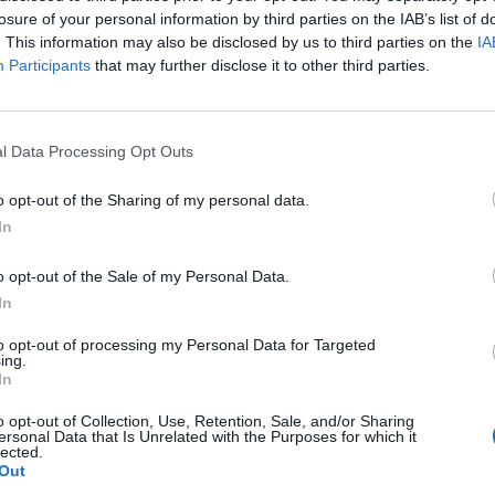
Ant
losure of your personal information by third parties on the IAB’s list of
Ant
. This information may also be disclosed by us to third parties on the
IA
Gia
Participants
that may further disclose it to other third parties.
Luig
Ric
ROS
Mari
l Data Processing Opt Outs
MAU
o opt-out of the Sharing of my personal data.
In
a non va in ferie: ogni
o opt-out of the Sale of my Personal Data.
In
a per te
to opt-out of processing my Personal Data for Targeted
 Castronno propone un appuntamento diverso ogni sera, tra
ing.
rsazioni, laboratori creativi, sfide musicali e burraco
In
o opt-out of Collection, Use, Retention, Sale, and/or Sharing
ersonal Data that Is Unrelated with the Purposes for which it
lected.
Out