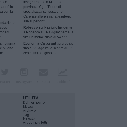
cesco
insegnamento a Milano e
artet” in
provincia, Cgil: “Boom di
za con la
specializzati sul sostegno.
Carenze alla primaria, esubero
alle superiori”
ondazione
sotto
Robecco sul Naviglio
Incidente
rogetti
a Robecco sul Naviglio: perde la
”
vita un motociclista di 54 anni
a notturna
Economia
Carburanti, prorogato
 e Milano
fino al 25 agosto lo sconto di 17
ere
centesimi sul gasolio
Twitter
Instagram
Contatti
Pubblicità
UTILITÀ
Dal Territorio
Meteo
Archivio
Tag
News24
Articoli più letti