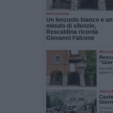
RESCALDINA
Un lenzuolo bianco e un
minuto di silenzio,
Rescaldina ricorda
Giovanni Falcone
RESCAL
Resca
“Gior
Rescaldi
appeso i
LEGALI
Caste
Giorn
Il Comune
23 maggio