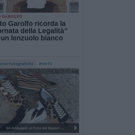
O GAROLFO
o Garolfo ricorda la
rnata della Legalità”
 un lenzuolo bianco
lerie Fotografiche
WebTV
Pulizia del bosco del Rugareto a ...