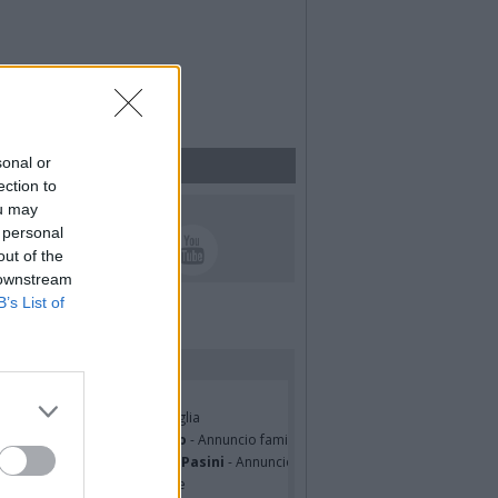
sonal or
ection to
UICI SUI SOCIAL
ou may
 personal
out of the
 downstream
B’s List of
rdiamo i nostri cari
ian Jasik
- Annuncio famiglia
lle Mazzini
- Annuncio famiglia
sa Squicciarini ved. Greco
- Annuncio famiglia
mentina Martinenghi ved. Pasini
- Annuncio famiglia
cardo Basile
- Partecipazione