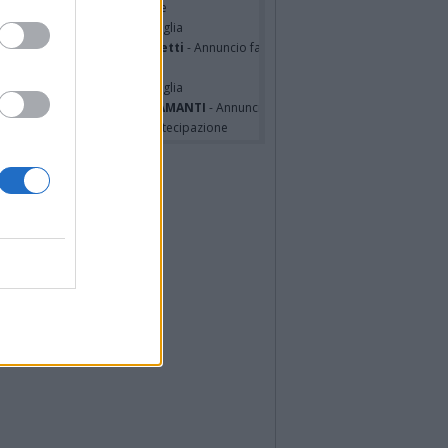
hony Napoli
- Partecipazione
hony Napoli
- Annuncio famiglia
nfranco Schieroni Giacometti
- Annuncio famiglia
i Codini
- Annuncio famiglia
cardo Basile
- Annuncio famiglia
A MALINVERNO ved. TETTAMANTI
- Annuncio famiglia
a Panisi ved. Bianchi
- Partecipazione