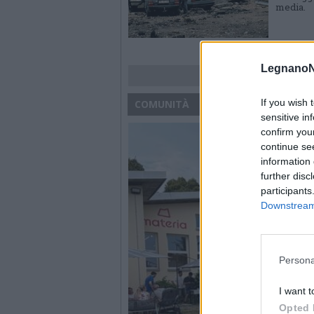
media.
LegnanoN
If you wish 
COMUNITÀ
sensitive in
confirm you
continue se
information 
further disc
participants
Downstream 
Persona
I want t
Opted 