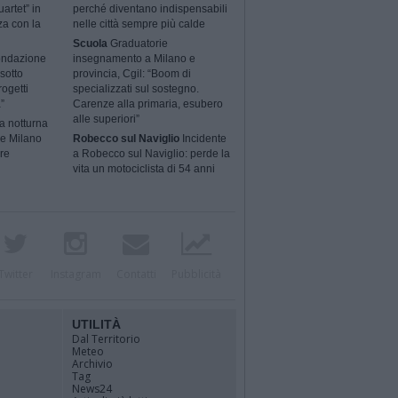
artet” in
perché diventano indispensabili
za con la
nelle città sempre più calde
Scuola
Graduatorie
ondazione
insegnamento a Milano e
sotto
provincia, Cgil: “Boom di
rogetti
specializzati sul sostegno.
”
Carenze alla primaria, esubero
alle superiori”
a notturna
 e Milano
Robecco sul Naviglio
Incidente
ere
a Robecco sul Naviglio: perde la
vita un motociclista di 54 anni
Twitter
Instagram
Contatti
Pubblicità
UTILITÀ
Dal Territorio
Meteo
Archivio
Tag
News24