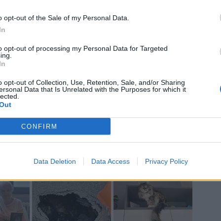
Ant
Ant
o opt-out of the Sale of my Personal Data.
Gia
In
Luig
Ric
to opt-out of processing my Personal Data for Targeted
ROS
ing.
Mari
In
o opt-out of Collection, Use, Retention, Sale, and/or Sharing
ersonal Data that Is Unrelated with the Purposes for which it
lected.
Out
a non va in ferie: ogni
CONFIRM
a per te
 Castronno propone un appuntamento diverso ogni sera, tra
rsazioni, laboratori creativi, sfide musicali e burraco
Data Deletion
Data Access
Privacy Policy