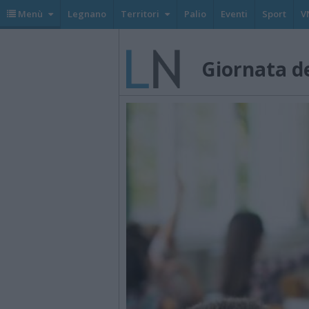
Menù
Legnano
Territori
Palio
Eventi
Sport
V
Giornata de