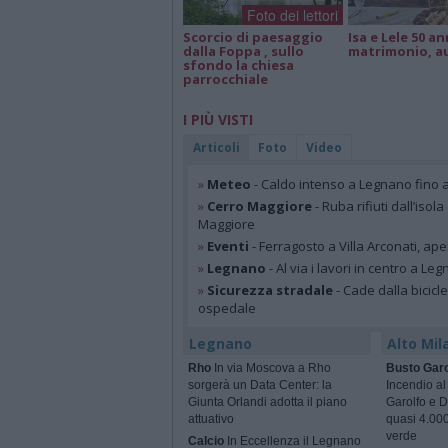
Foto dei lettori
Scorcio di paesaggio
Isa e Lele 50 an
dalla Foppa , sullo
matrimonio, a
sfondo la chiesa
parrocchiale
I PIÙ VISTI
Articoli
Foto
Video
»
Meteo
- Caldo intenso a Legnano fino a
»
Cerro Maggiore
- Ruba rifiuti dall’iso
Maggiore
»
Eventi
- Ferragosto a Villa Arconati, ape
»
Legnano
- Al via i lavori in centro a Le
»
Sicurezza stradale
- Cade dalla bicic
ospedale
Legnano
Alto Mil
Rho
In via Moscova a Rho
Busto Garo
sorgerà un Data Center: la
Incendio al
Giunta Orlandi adotta il piano
Garolfo e D
attuativo
quasi 4.000
verde
Calcio
In Eccellenza il Legnano