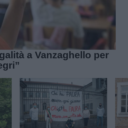
egalità a Vanzaghello per
egri”