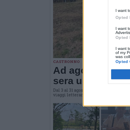
I want t
Opted 
I want 
Advertis
Opted 
I want t
of my P
was col
CASTRONNO
Opted 
Ad agosto Materi
sera una propost
Dal 3 al 31 agosto l'hub culturale di
viaggi letterari e gastronomici, conve