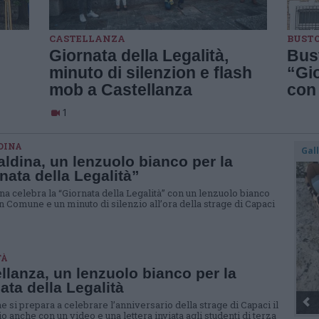
CASTELLANZA
BUST
Giornata della Legalità,
Bust
minuto di silenzion e flash
“Gio
mob a Castellanza
con
1
DINA
Gal
ldina, un lenzuolo bianco per la
nata della Legalità”
na celebra la “Giornata della Legalità” con un lenzuolo bianco
n Comune e un minuto di silenzio all’ora della strage di Capaci
TÀ
llanza, un lenzuolo bianco per la
ata della Legalità
 si prepara a celebrare l’anniversario della strage di Capaci il
 anche con un video e una lettera inviata agli studenti di terza