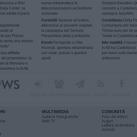
 Moscova a Rho
nuova infrastruttura di
Schepisi Elevation Qu
Data Center: la
telecomunicazioni sul territorio
concerto a Castellan
ndi adotta il piano
comunale
rassegna JazzAltro
Curiosità
Vacanze all’estero,
Castellanza
Dalla F
egambiente
attenzione ai souvenir vegetali:
Comunitaria del Vare
laude al
la campagna del Servizio
70mila euro per tre p
nto per Piazza
Fitosanitario della Lombardia
“made in Castellanza
a serve una visione
Eventi
Ferragosto a Villa
Info viabilità
Chiusur
riodo”
Arconati, apertura straordinaria
in A8 tra Castellanza
asa affittata
con visite, pranzo e giardini
per lavori sulle barri
 del proprietario: la
aperti
antirumore
ale di Nerviano e
aschera la truffa
Registrati
Redazione
Invia notizia
Feed RSS
Facebook
ORI
MULTIMEDIA
COMUNITÀ
Gallerie Fotografiche
Foto dei lettori
ese
Web TV
Auguri
Lettere al direttore
Animali
a