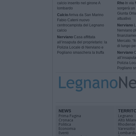
calcio inserito nel girone A
Rho
In via
lombardo
sorgerà un 
Giunta Orla
Calcio
Arriva da San Marino
attuativo
Fabio Cateni nuovo
centrocampista del Legnano
Nerviano
L
calcio
Nerviano p
finanziame
Nerviano
Casa affittata
Mercato. “M
all’insaputa del proprietario: la
di lungo pe
Polizia Locale di Nerviano e
Pogliano smaschera la truffa
Nerviano
C
all’insaputa
Polizia Loc
Pogliano sm
NEWS
TERRIT
Prima Pagina
Legnano
Cronaca
Alto Milan
Politica
Rhodense
Economia
Varesotto
Eventi
Lombardi