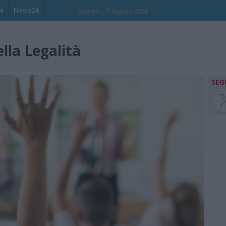
N
News24
Venerdi , 7 Agosto 2026
lla Legalità
SEG