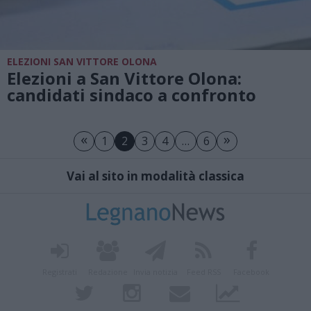
ELEZIONI SAN VITTORE OLONA
Elezioni a San Vittore Olona:
candidati sindaco a confronto
«
»
1
2
3
4
…
6
Vai al sito in modalità classica
Registrati
Redazione
Invia notizia
Feed RSS
Facebook