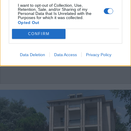
I want to opt-out of Collection, Use,
Retention, Sale, and/or Sharing of my
ELEZIONI
Personal Data that Is Unrelated with the
Purposes for which it was collected.
Chiusura della campagna elettorale
Opted Out
di Zerboni a San Vittore Olona
CONFIRM
Data Deletion
Data Access
Privacy Policy