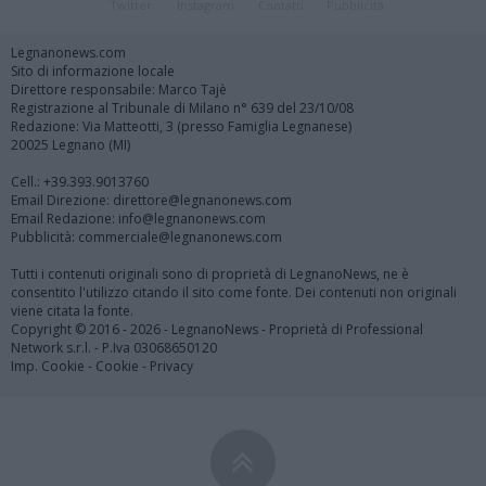
Twitter
Instagram
Contatti
Pubblicità
Legnanonews.com
Sito di informazione locale
Direttore responsabile: Marco Tajè
Registrazione al Tribunale di Milano n° 639 del 23/10/08
Redazione: Via Matteotti, 3 (presso Famiglia Legnanese)
20025 Legnano (MI)
Cell.: +39.393.9013760
Email Direzione: direttore@legnanonews.com
Email Redazione: info@legnanonews.com
Pubblicità: commerciale@legnanonews.com
Tutti i contenuti originali sono di proprietà di LegnanoNews, ne è
consentito l'utilizzo citando il sito come fonte. Dei contenuti non originali
viene citata la fonte.
Copyright © 2016 - 2026 - LegnanoNews - Proprietà di Professional
Network s.r.l. - P.Iva 03068650120
Imp. Cookie
-
Cookie
-
Privacy