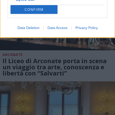
CONFIRM
Data Deletion
Data Access
Privacy Policy
ARCONATE
Il Liceo di Arconate porta in scena
un viaggio tra arte, conoscenza e
libertà con “Salvarti”