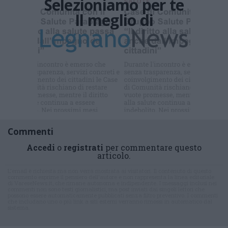
Selezioniamo per te
Il meglio di
Iscriviti alla
newsletter
Commenti
Accedi
o
registrati
per commentare questo
articolo.
L'email è richiesta ma non verrà mostrata ai visitatori. Il contenuto di questo
commento esprime il pensiero dell'autore e non rappresenta la linea editoriale
di VareseNews.it, che rimane autonoma e indipendente. I messaggi inclusi nei
commenti non sono testi giornalistici, ma post inviati dai singoli lettori che
possono essere automaticamente pubblicati senza filtro preventivo. I commenti
che includano uno o più link a siti esterni verranno rimossi in automatico dal
sistema.