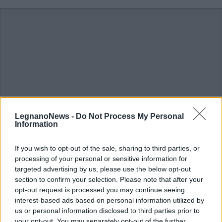
LegnanoNews -
Do Not Process My Personal
Information
If you wish to opt-out of the sale, sharing to third parties, or
processing of your personal or sensitive information for
ALTRE NOTIZIE DI ARCONATE
targeted advertising by us, please use the below opt-out
section to confirm your selection. Please note that after your
opt-out request is processed you may continue seeing
interest-based ads based on personal information utilized by
us or personal information disclosed to third parties prior to
your opt-out. You may separately opt-out of the further