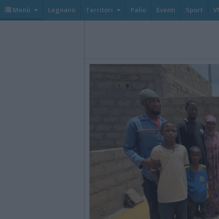
Menù
Legnano
Territori
Palio
Eventi
Sport
V