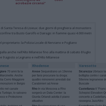
acrobazie circensi”
e di Santa Teresa di Lisieux: due giorni di preghiera al monastero
 confine tra Busto Garolfo e Dairago: in fiamme quasi 4.000 metri
el proprietario: la Polizia Locale di Nerviano e Pogliano
ialla anche nell’Alto Milanese fino alla mattina di sabato 8 luglio
 e 9 agosto a Legnano e nell’Alto Milanese
anese
Rhodense
Varesotto
giore
70 anni fa la
Arese
Sequestrano un 19enne
Sicurezza
Ubriaco la
 Marcinelle. Anche
per farsi procurare la droga:
bottiglia contro i cara
talia Cerro Maggiore
quattro minorenni arrestati dai
58enne legnanese d
morazioni in Belgio
Carabinieri ad Arese
Buscate
ello nel canale
Rho
In via Moscova a Rho
Castellanza
Il “Fran
 a Turbigo, lo salvano
sorgerà un Data Center: la
Schepisi Elevation Qu
Fuoco e Protezione
Giunta Orlandi adotta il piano
concerto a Castellan
attuativo
rassegna JazzAltro