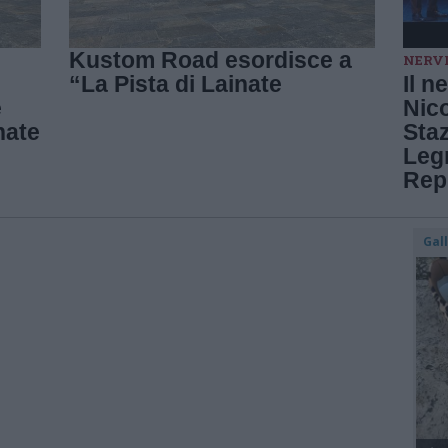
Kustom Road esordisce a
NERV
“La Pista di Lainate
Il n
e
Nico
nate
Staz
Legn
Rep
Gal