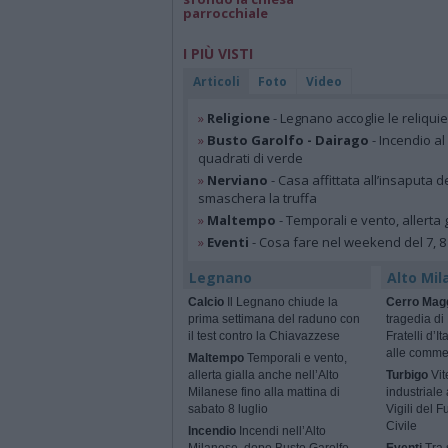
parrocchiale
I PIÙ VISTI
Articoli
Foto
Video
»
Religione
- Legnano accoglie le reliqui
»
Busto Garolfo - Dairago
- Incendio al
quadrati di verde
»
Nerviano
- Casa affittata all’insaputa d
smaschera la truffa
»
Maltempo
- Temporali e vento, allerta g
»
Eventi
- Cosa fare nel weekend del 7, 8
Legnano
Alto Mil
Calcio
Il Legnano chiude la
Cerro Mag
prima settimana del raduno con
tragedia di
il test contro la Chiavazzese
Fratelli d’I
alle comme
Maltempo
Temporali e vento,
allerta gialla anche nell’Alto
Turbigo
Vit
Milanese fino alla mattina di
industriale
sabato 8 luglio
Vigili del 
Civile
Incendio
Incendi nell’Alto