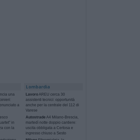
Lombardia
ncia una
Lavoro
AREU cerca 30
binieri:
assistenti tecnici: opportunità
enunciato a
anche per la centrale del 112 di
Varese
cesco
Autostrade
A4 Milano-Brescia,
artet” in
martedì notte doppio cantiere:
za con la
uscita obbligata a Certosa e
ingresso chiuso a Sesto