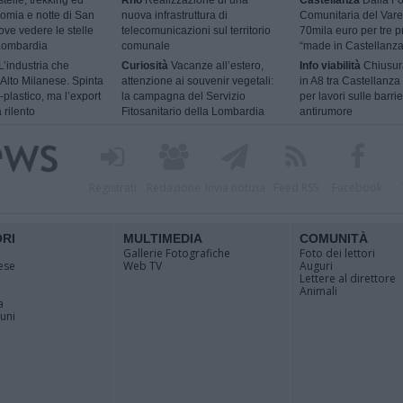
telle, trekking ed
Rho
Realizzazione di una
Castellanza
Dalla F
omia e notte di San
nuova infrastruttura di
Comunitaria del Vare
ve vedere le stelle
telecomunicazioni sul territorio
70mila euro per tre p
 Lombardia
comunale
“made in Castellanza
L’industria che
Curiosità
Vacanze all’estero,
Info viabilità
Chiusur
l’Alto Milanese. Spinta
attenzione ai souvenir vegetali:
in A8 tra Castellanza
-plastico, ma l’export
la campagna del Servizio
per lavori sulle barri
 rilento
Fitosanitario della Lombardia
antirumore
Registrati
Redazione
Invia notizia
Feed RSS
Facebook
ORI
MULTIMEDIA
COMUNITÀ
Gallerie Fotografiche
Foto dei lettori
ese
Web TV
Auguri
Lettere al direttore
Animali
a
muni