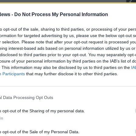
Gli Ambulanti di Forte dei Marmi® ...
ews -
Do Not Process My Personal Information
to opt-out of the sale, sharing to third parties, or processing of your per
formation for targeted advertising by us, please use the below opt-out s
SEG
r selection. Please note that after your opt-out request is processed y
eing interest-based ads based on personal information utilized by us or
disclosed to third parties prior to your opt-out. You may separately opt-
losure of your personal information by third parties on the IAB’s list of
. This information may also be disclosed by us to third parties on the
IA
Participants
that may further disclose it to other third parties.
Rico
Cla
Edm
l Data Processing Opt Outs
Nin
Mari
o opt-out of the Sharing of my personal data.
Alv
In
Cor
Valt
Ale
o opt-out of the Sale of my Personal Data.