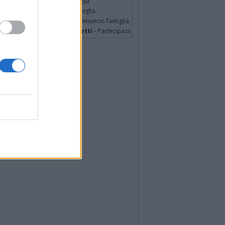
seppe Fava
- Annuncio famiglia
TRO MALERBA
- Annuncio famiglia
tte Pedotti ved. Urbini
- Annuncio famiglia
nfranco Schieroni Giacometti
- Partecipazione