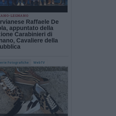
IANO-LEGNANO
ervianese Raffaele De
la, appuntato della
ione Carabinieri di
ano, Cavaliere della
ubblica
lerie Fotografiche
WebTV