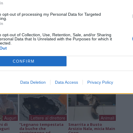
Giu
In
PIE
Gine
to opt-out of processing my Personal Data for Targeted
Gia
ing.
In
o opt-out of Collection, Use, Retention, Sale, and/or Sharing
ersonal Data that Is Unrelated with the Purposes for which it
lected.
Out
a non va in ferie: ogni
a per te
CONFIRM
 Castronno propone un appuntamento diverso ogni sera, tra
rsazioni, laboratori creativi, sfide musicali e burraco
Data Deletion
Data Access
Privacy Policy
Auguri
Lettere al direttore
Animali
ni di
“Legnano tempestata
Smarrita a Busto
uguri
da buche che
Arsizio Nala, micia Main
costringono ad
Coon