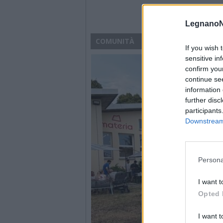
LegnanoN
COMUNITÀ
If you wish 
sensitive in
confirm you
continue se
information 
further disc
participants
Downstream 
Persona
I want t
Opted 
I want t