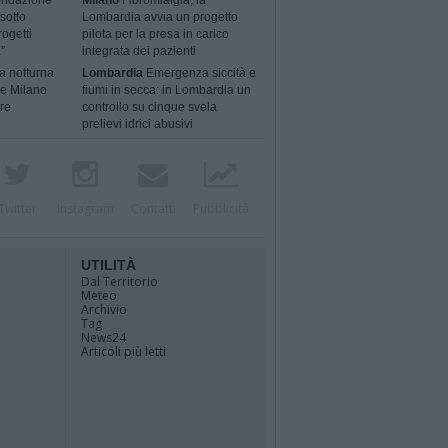
ondazione
Milano
Fibromialgia, la
sotto
Lombardia avvia un progetto
rogetti
pilota per la presa in carico
”
integrata dei pazienti
a notturna
Lombardia
Emergenza siccità e
 e Milano
fiumi in secca: in Lombardia un
ere
controllo su cinque svela
prelievi idrici abusivi
Twitter
Instagram
Contatti
Pubblicità
UTILITÀ
Dal Territorio
Meteo
Archivio
Tag
News24
Articoli più letti