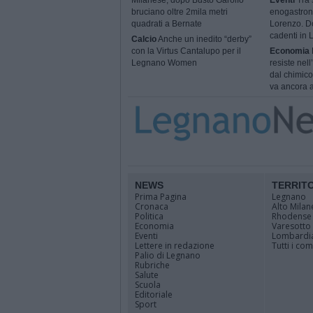
Milanese, dopo Busto Garolfo
Eventi
Tra s
bruciano oltre 2mila metri
enogastron
quadrati a Bernate
Lorenzo. Do
cadenti in
Calcio
Anche un inedito “derby”
con la Virtus Cantalupo per il
Economia
Legnano Women
resiste nel
dal chimico
va ancora a
NEWS
TERRIT
Prima Pagina
Legnano
Cronaca
Alto Milan
Politica
Rhodense
Economia
Varesotto
Eventi
Lombardi
Lettere in redazione
Tutti i co
Palio di Legnano
Rubriche
Salute
Scuola
Editoriale
Sport