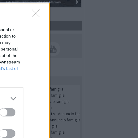
Pulizia del bosco del Rugareto a ...
sonal or
ection to
UICI SUI SOCIAL
ou may
 personal
out of the
 downstream
B’s List of
rdiamo i nostri cari
udio Dal Medico
- Annuncio famiglia
ondo SPIANTINI
- Annuncio famiglia
o Pasquale Assetti
- Annuncio famiglia
o Pacitti
- Annuncio famiglia
erina Martini ved. Cecconato
- Annuncio famiglia
nelia Masini Ved. Pagani
- Annuncio famiglia
er Pulsinelli
- Annuncio famiglia
ssando Colombo
- Annuncio famiglia