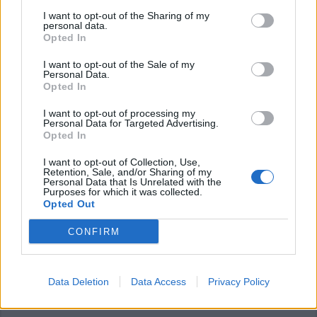
I want to opt-out of the Sharing of my
personal data.
Opted In
I want to opt-out of the Sale of my
Personal Data.
Opted In
I want to opt-out of processing my
Personal Data for Targeted Advertising.
SCUOLA
Opted In
Maturità 2020, il liceo Galilei
premia i “suoi” studenti migliori
I want to opt-out of Collection, Use,
Retention, Sale, and/or Sharing of my
Personal Data that Is Unrelated with the
Purposes for which it was collected.
Maturità 2020, il liceo Galilei premia i “suoi” studenti
Opted Out
migliori
CONFIRM
Data Deletion
Data Access
Privacy Policy