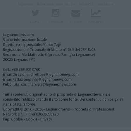
Registrati
Redazione
Invia notizia
Feed RSS
Facebook
Twitter
Instagram
Contatti
Pubblicità
Legnanonews.com
Sito di informazione locale
Direttore responsabile: Marco Tajè
Registrazione al Tribunale di Milano n° 639 del 23/10/08
Redazione: Via Matteotti, 3 (presso Famiglia Legnanese)
20025 Legnano (MI)
Cell.: +39.393.9013760
Email Direzione: direttore@legnanonews.com
Email Redazione: info@legnanonews.com
Pubblicità: commerciale@legnanonews.com
Tutti i contenuti originali sono di proprietà di LegnanoNews, ne è
consentito l'utilizzo citando il sito come fonte. Dei contenuti non originali
viene citata la fonte.
Copyright © 2016 - 2026 - LegnanoNews - Proprietà di Professional
Network s.r.l. - P.Iva 03068650120
Imp. Cookie
-
Cookie
-
Privacy