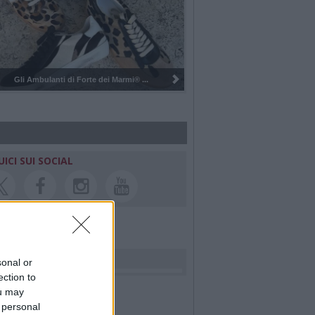
Pulizia del bosco del Rugareto a ...
UICI SUI SOCIAL
rdiamo i nostri cari
sonal or
ection to
ou may
 personal