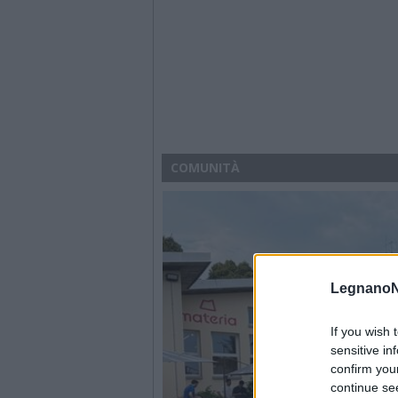
COMUNITÀ
LegnanoN
If you wish 
sensitive in
confirm you
continue se