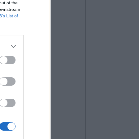
out of the
 downstream
B’s List of