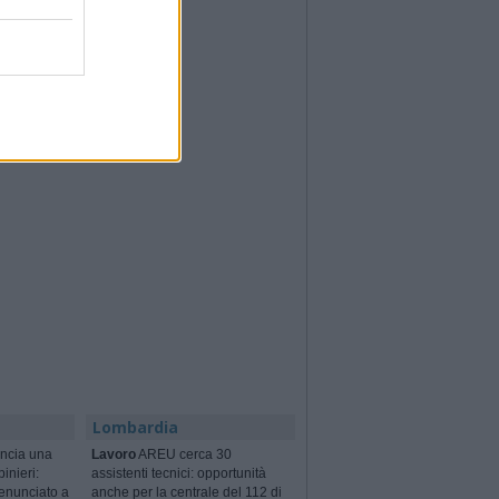
Lombardia
ncia una
Lavoro
AREU cerca 30
binieri:
assistenti tecnici: opportunità
enunciato a
anche per la centrale del 112 di