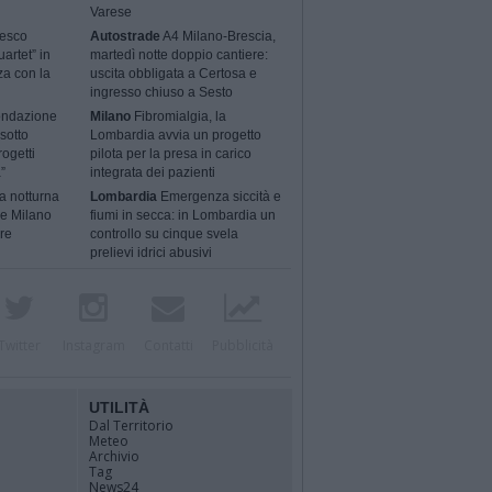
Varese
cesco
Autostrade
A4 Milano-Brescia,
artet” in
martedì notte doppio cantiere:
za con la
uscita obbligata a Certosa e
ingresso chiuso a Sesto
ondazione
Milano
Fibromialgia, la
sotto
Lombardia avvia un progetto
rogetti
pilota per la presa in carico
”
integrata dei pazienti
a notturna
Lombardia
Emergenza siccità e
 e Milano
fiumi in secca: in Lombardia un
ere
controllo su cinque svela
prelievi idrici abusivi
Twitter
Instagram
Contatti
Pubblicità
UTILITÀ
Dal Territorio
Meteo
Archivio
Tag
News24