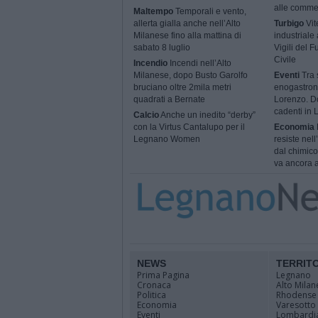
alle comme
Maltempo
Temporali e vento,
allerta gialla anche nell’Alto
Turbigo
Vit
Milanese fino alla mattina di
industriale
sabato 8 luglio
Vigili del 
Civile
Incendio
Incendi nell’Alto
Milanese, dopo Busto Garolfo
Eventi
Tra s
bruciano oltre 2mila metri
enogastron
quadrati a Bernate
Lorenzo. Do
cadenti in
Calcio
Anche un inedito “derby”
con la Virtus Cantalupo per il
Economia
Legnano Women
resiste nel
dal chimico
va ancora a
NEWS
TERRIT
Prima Pagina
Legnano
Cronaca
Alto Milan
Politica
Rhodense
Economia
Varesotto
Eventi
Lombardi