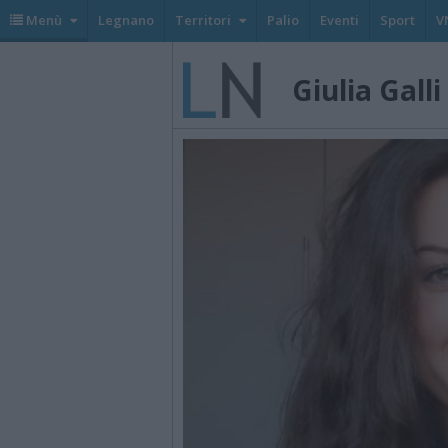
Menù
Legnano
Territori
Palio
Eventi
Sport
V
Giulia Galli