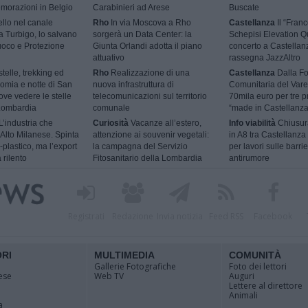
morazioni in Belgio
Carabinieri ad Arese
Buscate
ello nel canale
Rho
In via Moscova a Rho
Castellanza
Il “Fran
 a Turbigo, lo salvano
sorgerà un Data Center: la
Schepisi Elevation Qu
Fuoco e Protezione
Giunta Orlandi adotta il piano
concerto a Castellan
attuativo
rassegna JazzAltro
telle, trekking ed
Rho
Realizzazione di una
Castellanza
Dalla F
omia e notte di San
nuova infrastruttura di
Comunitaria del Vare
ve vedere le stelle
telecomunicazioni sul territorio
70mila euro per tre p
 Lombardia
comunale
“made in Castellanza
L’industria che
Curiosità
Vacanze all’estero,
Info viabilità
Chiusur
l’Alto Milanese. Spinta
attenzione ai souvenir vegetali:
in A8 tra Castellanza
-plastico, ma l’export
la campagna del Servizio
per lavori sulle barri
 rilento
Fitosanitario della Lombardia
antirumore
Registrati
Redazione
Invia notizia
Feed RSS
Facebook
ORI
MULTIMEDIA
COMUNITÀ
Gallerie Fotografiche
Foto dei lettori
ese
Web TV
Auguri
Lettere al direttore
Animali
a