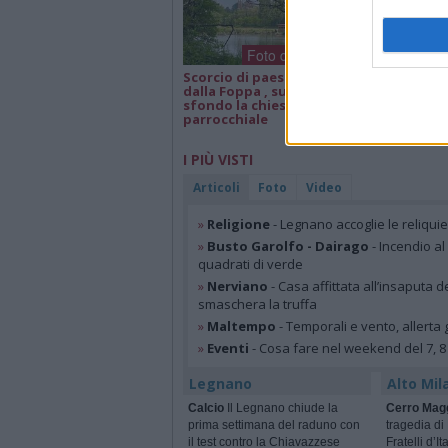
Foto dei lettori
Scorcio di paesaggio
Isa e Lele 50 an
dalla Foppa , sullo
matrimonio, a
sfondo la chiesa
parrocchiale
I PIÙ VISTI
Articoli
Foto
Video
»
Religione
- Legnano accoglie le reliqui
»
Busto Garolfo - Dairago
- Incendio al
quadrati di verde
»
Nerviano
- Casa affittata all’insaputa d
smaschera la truffa
»
Maltempo
- Temporali e vento, allerta g
»
Eventi
- Cosa fare nel weekend del 7, 8
Legnano
Alto Mil
Calcio
Il Legnano chiude la
Cerro Mag
prima settimana del raduno con
tragedia di
il test contro la Chiavazzese
Fratelli d’I