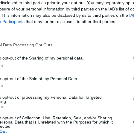
disclosed to third parties prior to your opt-out. You may separately opt-
losure of your personal information by third parties on the IAB’s list of
. This information may also be disclosed by us to third parties on the
IA
Participants
that may further disclose it to other third parties.
l Data Processing Opt Outs
o opt-out of the Sharing of my personal data.
In
o opt-out of the Sale of my Personal Data.
a non va in ferie: ogni
In
a per te
to opt-out of processing my Personal Data for Targeted
ing.
 Castronno propone un appuntamento diverso ogni sera, tra
In
rsazioni, laboratori creativi, sfide musicali e burraco
o opt-out of Collection, Use, Retention, Sale, and/or Sharing
ersonal Data that Is Unrelated with the Purposes for which it
lected.
Out