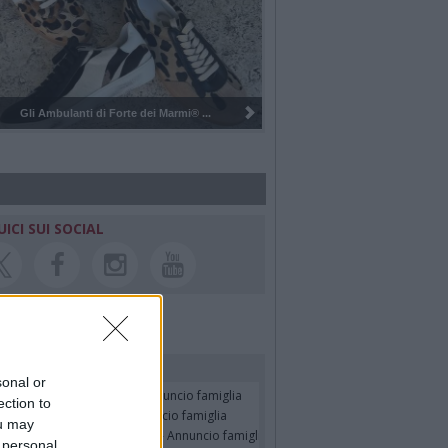
Pulizia del bosco del Rugareto a ...
UICI SUI SOCIAL
rdiamo i nostri cari
sonal or
faella Russo in Muner
- Annuncio famiglia
ection to
ano Giudici (Roby)
- Annuncio famiglia
ou may
SELLA BRESCIANI in CADEO
- Annuncio famiglia
 personal