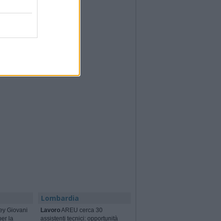
Lombardia
ey Giovani
Lavoro
AREU cerca 30
per la
assistenti tecnici: opportunità