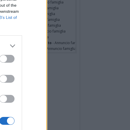
RIELE MASSINISSA
- Annuncio famiglia
out of the
ZO STEFANONI
- Annuncio famiglia
 downstream
STINO BOSSI
- Annuncio famiglia
B’s List of
udio Dal Medico
- Annuncio famiglia
ondo SPIANTINI
- Annuncio famiglia
o Pasquale Assetti
- Annuncio famiglia
o Pacitti
- Annuncio famiglia
erina Martini ved. Cecconato
- Annuncio famiglia
nelia Masini Ved. Pagani
- Annuncio famiglia