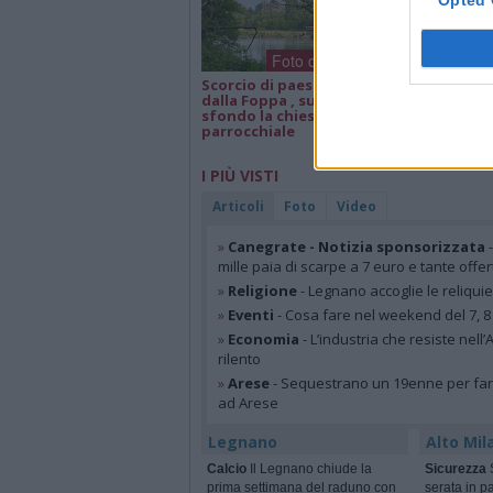
Opted 
Foto dei lettori
Scorcio di paesaggio
Isa e Lele 50 an
dalla Foppa , sullo
matrimonio, a
sfondo la chiesa
parrocchiale
I PIÙ VISTI
Articoli
Foto
Video
»
Canegrate - Notizia sponsorizzata
-
mille paia di scarpe a 7 euro e tante offer
»
Religione
- Legnano accoglie le reliqui
»
Eventi
- Cosa fare nel weekend del 7, 8
»
Economia
- L’industria che resiste nell
rilento
»
Arese
- Sequestrano un 19enne per farsi
ad Arese
Legnano
Alto Mil
Calcio
Il Legnano chiude la
Sicurezza
S
prima settimana del raduno con
serata in pa