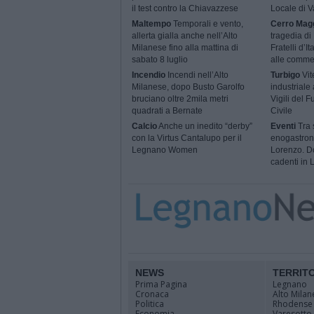
il test contro la Chiavazzese
Locale di 
Maltempo
Temporali e vento,
Cerro Mag
allerta gialla anche nell’Alto
tragedia di
Milanese fino alla mattina di
Fratelli d’I
sabato 8 luglio
alle comme
Incendio
Incendi nell’Alto
Turbigo
Vit
Milanese, dopo Busto Garolfo
industriale
bruciano oltre 2mila metri
Vigili del 
quadrati a Bernate
Civile
Calcio
Anche un inedito “derby”
Eventi
Tra s
con la Virtus Cantalupo per il
enogastron
Legnano Women
Lorenzo. Do
cadenti in
NEWS
TERRIT
Prima Pagina
Legnano
Cronaca
Alto Milan
Politica
Rhodense
Economia
Varesotto