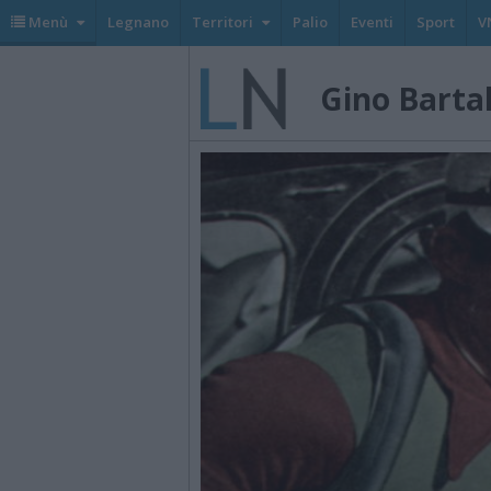
Menù
Legnano
Territori
Palio
Eventi
Sport
V
Gino Bartal