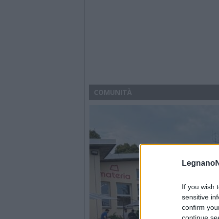
COMUNITÀ
LegnanoN
If you wish 
sensitive in
confirm you
continue se