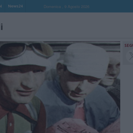
N
News24
Domenica , 9 Agosto 2026
i
SEG