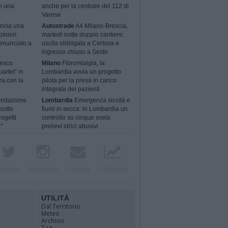
n una
anche per la centrale del 112 di
Varese
ncia una
Autostrade
A4 Milano-Brescia,
binieri:
martedì notte doppio cantiere:
enunciato a
uscita obbligata a Certosa e
ingresso chiuso a Sesto
cesco
Milano
Fibromialgia, la
artet” in
Lombardia avvia un progetto
za con la
pilota per la presa in carico
integrata dei pazienti
ondazione
Lombardia
Emergenza siccità e
sotto
fiumi in secca: in Lombardia un
rogetti
controllo su cinque svela
”
prelievi idrici abusivi
Twitter
Instagram
Contatti
Pubblicità
UTILITÀ
Dal Territorio
Meteo
Archivio
Tag