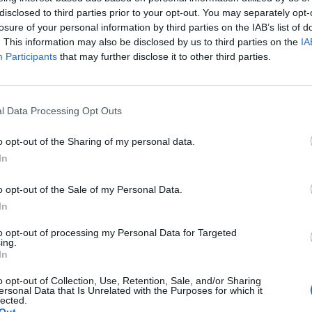
GAB
disclosed to third parties prior to your opt-out. You may separately opt-
REN
losure of your personal information by third parties on the IAB’s list of
AGO
. This information may also be disclosed by us to third parties on the
IA
Cla
Participants
that may further disclose it to other third parties.
Edm
Nin
Mari
Alv
l Data Processing Opt Outs
Cor
o opt-out of the Sharing of my personal data.
In
a non va in ferie: ogni
o opt-out of the Sale of my Personal Data.
In
a per te
to opt-out of processing my Personal Data for Targeted
ing.
 Castronno propone un appuntamento diverso ogni sera, tra
In
rsazioni, laboratori creativi, sfide musicali e burraco
o opt-out of Collection, Use, Retention, Sale, and/or Sharing
ersonal Data that Is Unrelated with the Purposes for which it
lected.