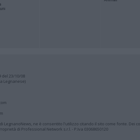
a
muni
9 del 23/10/08
lia Legnanese)
.com
om
à di LegnanoNews, ne è consentito l'utilizzo citando il sito come fonte. Dei co
oprietà di Professional Network s.r.l. - P.Iva 03068650120