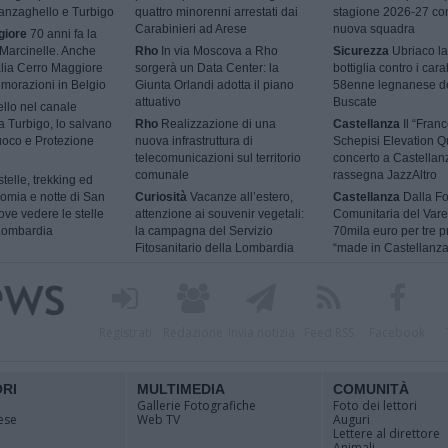
Vanzaghello e Turbigo
quattro minorenni arrestati dai
stagione 2026-27 co
Carabinieri ad Arese
nuova squadra
giore
70 anni fa la
 Marcinelle. Anche
Rho
In via Moscova a Rho
Sicurezza
Ubriaco la
talia Cerro Maggiore
sorgerà un Data Center: la
bottiglia contro i cara
morazioni in Belgio
Giunta Orlandi adotta il piano
58enne legnanese d
attuativo
Buscate
ello nel canale
 a Turbigo, lo salvano
Rho
Realizzazione di una
Castellanza
Il “Fran
Fuoco e Protezione
nuova infrastruttura di
Schepisi Elevation Qu
telecomunicazioni sul territorio
concerto a Castellan
comunale
rassegna JazzAltro
telle, trekking ed
omia e notte di San
Curiosità
Vacanze all’estero,
Castellanza
Dalla F
ve vedere le stelle
attenzione ai souvenir vegetali:
Comunitaria del Vare
 Lombardia
la campagna del Servizio
70mila euro per tre p
Fitosanitario della Lombardia
“made in Castellanza
Registrati
Redazione
Invia notizia
Feed RSS
Facebook
ORI
MULTIMEDIA
COMUNITÀ
Gallerie Fotografiche
Foto dei lettori
ese
Web TV
Auguri
Lettere al direttore
Animali