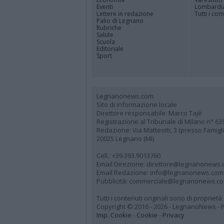
Eventi
Lombardi
Lettere in redazione
Tutti i co
Palio di Legnano
Rubriche
Salute
Scuola
Editoriale
Sport
Legnanonews.com
Sito di informazione locale
Direttore responsabile: Marco Tajè
Registrazione al Tribunale di Milano n° 63
Redazione: Via Matteotti, 3 (presso Famig
20025 Legnano (MI)
Cell.: +39.393.9013760
Email Direzione: direttore@legnanonews
Email Redazione: info@legnanonews.com
Pubblicità: commerciale@legnanonews.c
Tutti i contenuti originali sono di propriet
Copyright © 2016 - 2026 - LegnanoNews - Pr
Imp. Cookie
-
Cookie
-
Privacy