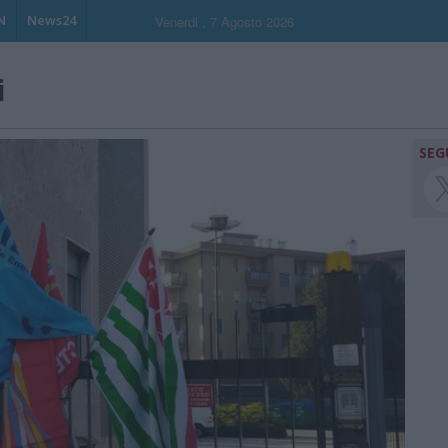
N
News24
Venerdi , 7 Agosto 2026
i
SEG