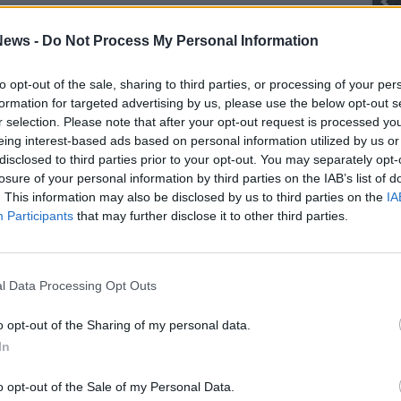
Gli Ambulanti di Forte dei Marmi® ...
ews -
Do Not Process My Personal Information
to opt-out of the sale, sharing to third parties, or processing of your per
formation for targeted advertising by us, please use the below opt-out s
SEG
r selection. Please note that after your opt-out request is processed y
eing interest-based ads based on personal information utilized by us or
disclosed to third parties prior to your opt-out. You may separately opt-
losure of your personal information by third parties on the IAB’s list of
. This information may also be disclosed by us to third parties on the
IA
Participants
that may further disclose it to other third parties.
Rico
PIE
Gine
l Data Processing Opt Outs
Gia
Cle
o opt-out of the Sharing of my personal data.
Mar
Achi
In
Tere
Cle
o opt-out of the Sale of my Personal Data.
Ric