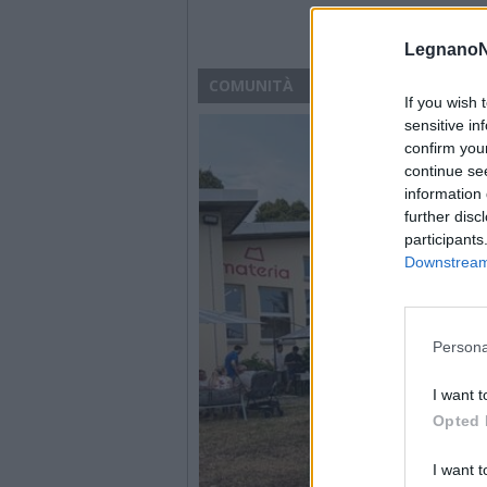
LegnanoN
COMUNITÀ
If you wish 
sensitive in
confirm you
continue se
information 
further disc
participants
Downstream 
Persona
I want t
Opted 
I want t