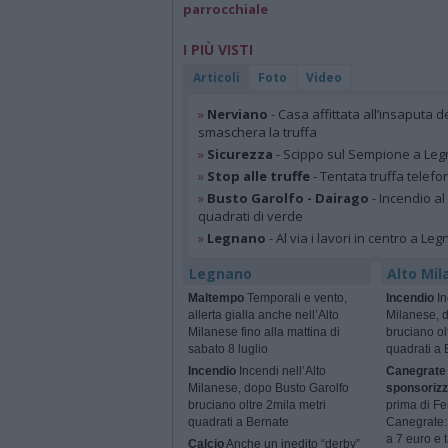
parrocchiale
I PIÙ VISTI
Articoli
Foto
Video
»
Nerviano
- Casa affittata all’insaputa d
smaschera la truffa
»
Sicurezza
- Scippo sul Sempione a Legn
»
Stop alle truffe
- Tentata truffa telefo
»
Busto Garolfo - Dairago
- Incendio al
quadrati di verde
»
Legnano
- Al via i lavori in centro a Le
Legnano
Alto Mil
Maltempo
Temporali e vento,
Incendio
In
allerta gialla anche nell’Alto
Milanese, 
Milanese fino alla mattina di
bruciano ol
sabato 8 luglio
quadrati a 
Incendio
Incendi nell’Alto
Canegrate 
Milanese, dopo Busto Garolfo
sponsorizz
bruciano oltre 2mila metri
prima di Fe
quadrati a Bernate
Canegrate: 
a 7 euro e t
Calcio
Anche un inedito “derby”