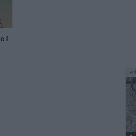
e i
Gal