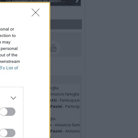
Pulizia del bosco del Rugareto a ...
sonal or
ection to
UICI SUI SOCIAL
ou may
 personal
out of the
 downstream
B’s List of
rdiamo i nostri cari
TRO MALERBA
- Annuncio famiglia
tte Pedotti ved. Urbini
- Annuncio famiglia
nfranco Schieroni Giacometti
- Partecipazione
mentina Martinenghi ved. Pasini
- Partecipazione
ian Jasik
- Annuncio famiglia
lle Mazzini
- Annuncio famiglia
sa Squicciarini ved. Greco
- Annuncio famiglia
mentina Martinenghi ved. Pasini
- Annuncio famiglia
cardo Basile
- Partecipazione