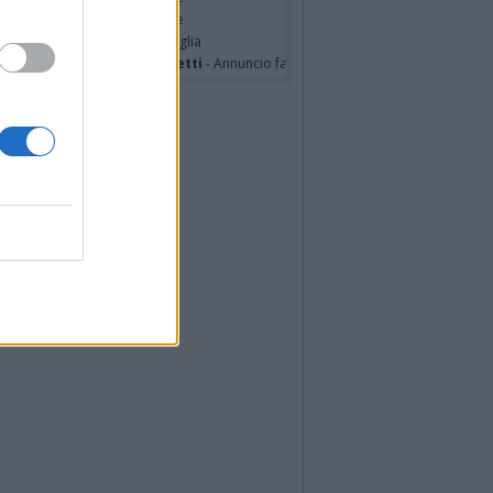
hony Napoli
- Partecipazione
hony Napoli
- Annuncio famiglia
nfranco Schieroni Giacometti
- Annuncio famiglia