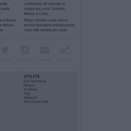
sotto
Lombardia: 48 volontari in
rogetti
campo tra Lecco, Sondrio,
”
Milano e Como
a notturna
Rifugi climatici, cosa sono e
 e Milano
perché diventano indispensabili
ere
nelle città sempre più calde
Twitter
Instagram
Contatti
Pubblicità
UTILITÀ
Dal Territorio
Meteo
Archivio
Tag
News24
Articoli più letti