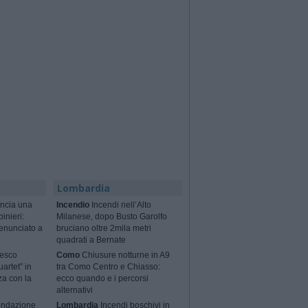
Lombardia
ncia una
Incendio
Incendi nell’Alto
binieri:
Milanese, dopo Busto Garolfo
enunciato a
bruciano oltre 2mila metri
quadrati a Bernate
cesco
Como
Chiusure notturne in A9
artet” in
tra Como Centro e Chiasso:
za con la
ecco quando e i percorsi
alternativi
ondazione
Lombardia
Incendi boschivi in