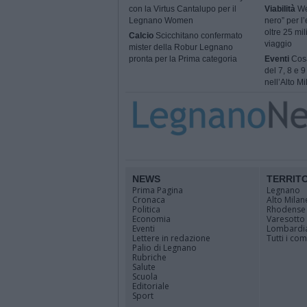
con la Virtus Cantalupo per il
Viabilità
We
Legnano Women
nero” per l’
oltre 25 mil
Calcio
Scicchitano confermato
viaggio
mister della Robur Legnano
pronta per la Prima categoria
Eventi
Cosa
del 7, 8 e 
nell’Alto M
NEWS
TERRIT
Prima Pagina
Legnano
Cronaca
Alto Milan
Politica
Rhodense
Economia
Varesotto
Eventi
Lombardi
Lettere in redazione
Tutti i co
Palio di Legnano
Rubriche
Salute
Scuola
Editoriale
Sport