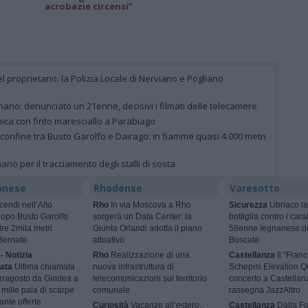
acrobazie circensi”
el proprietario: la Polizia Locale di Nerviano e Pogliano
ano: denunciato un 21enne, decisivi i filmati delle telecamere
nica con finto maresciallo a Parabiago
 confine tra Busto Garolfo e Dairago: in fiamme quasi 4.000 metri
gnano per il tracciamento degli stalli di sosta
anese
Rhodense
Varesotto
cendi nell’Alto
Rho
In via Moscova a Rho
Sicurezza
Ubriaco la
dopo Busto Garolfo
sorgerà un Data Center: la
bottiglia contro i cara
tre 2mila metri
Giunta Orlandi adotta il piano
58enne legnanese d
Bernate
attuativo
Buscate
- Notizia
Rho
Realizzazione di una
Castellanza
Il “Fran
ata
Ultima chiamata
nuova infrastruttura di
Schepisi Elevation Qu
rragosto da Giridea a
telecomunicazioni sul territorio
concerto a Castellan
mille paia di scarpe
comunale
rassegna JazzAltro
ante offerte
Curiosità
Vacanze all’estero,
Castellanza
Dalla F