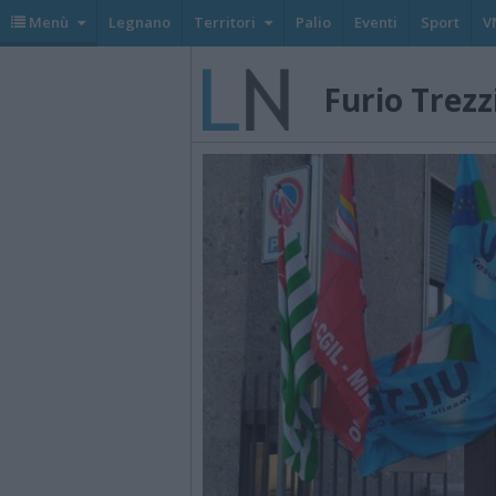
Menù
Legnano
Territori
Palio
Eventi
Sport
V
Furio Trezz