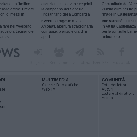
ekend da “bollino
attenzione ai souvenir vegetali:
Comunitaria del Vare
esodo estivo. Previsti
la campagna del Servizio
70mila euro per tre p
ioni di mezzi in
Fitosanitario della Lombardia
“made in Castellanza
Eventi
Ferragosto a Villa
Info viabilità
Chiusur
 fare nel weekend
Arconati, apertura straordinaria
in A8 tra Castellanza
9 agosto a Legnano e
con visite, pranzo e giardini
per lavori sulle barri
ilanese
aperti
antirumore
Registrati
Redazione
Invia notizia
Feed RSS
Facebook
ORI
MULTIMEDIA
COMUNITÀ
Gallerie Fotografiche
Foto dei lettori
ese
Web TV
Auguri
Lettere al direttore
Animali
a
muni