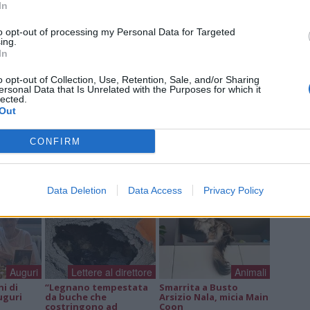
In
Ant
Ant
to opt-out of processing my Personal Data for Targeted
Gia
ing.
In
o opt-out of Collection, Use, Retention, Sale, and/or Sharing
ersonal Data that Is Unrelated with the Purposes for which it
lected.
Out
a non va in ferie: ogni
a per te
CONFIRM
 Castronno propone un appuntamento diverso ogni sera, tra
rsazioni, laboratori creativi, sfide musicali e burraco
Data Deletion
Data Access
Privacy Policy
Auguri
Lettere al direttore
Animali
ni di
“Legnano tempestata
Smarrita a Busto
uguri
da buche che
Arsizio Nala, micia Main
costringono ad
Coon