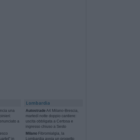
Lombardia
ncia una
Autostrade
A4 Milano-Brescia,
binieri:
martedì notte doppio cantiere:
enunciato a
uscita obbligata a Certosa e
ingresso chiuso a Sesto
cesco
Milano
Fibromialgia, la
artet” in
Lombardia avvia un progetto