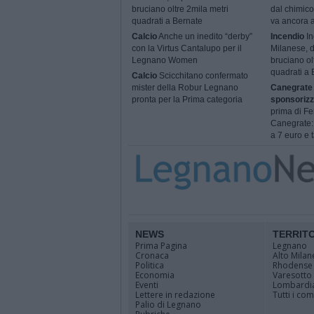
bruciano oltre 2mila metri
dal chimico
quadrati a Bernate
va ancora a
Calcio
Anche un inedito “derby”
Incendio
In
con la Virtus Cantalupo per il
Milanese, 
Legnano Women
bruciano ol
quadrati a 
Calcio
Scicchitano confermato
mister della Robur Legnano
Canegrate 
pronta per la Prima categoria
sponsorizz
prima di Fe
Canegrate: 
a 7 euro e t
NEWS
TERRIT
Prima Pagina
Legnano
Cronaca
Alto Milan
Politica
Rhodense
Economia
Varesotto
Eventi
Lombardi
Lettere in redazione
Tutti i co
Palio di Legnano