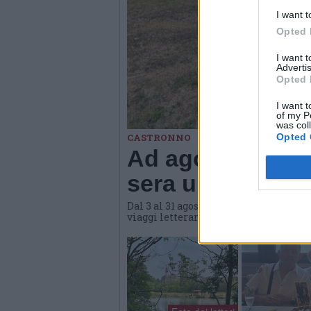
I want t
Opted 
I want 
Advertis
Opted 
I want t
of my P
was col
Opted 
CASTRONNO
Ad agosto Materi
sera una propost
Dal 3 al 31 agosto l'hub culturale di
viaggi letterari e gastronomici, conve