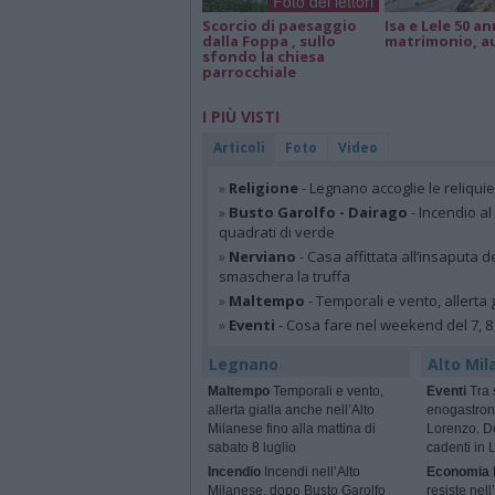
Foto dei lettori
Scorcio di paesaggio
Isa e Lele 50 an
dalla Foppa , sullo
matrimonio, a
sfondo la chiesa
parrocchiale
I PIÙ VISTI
Articoli
Foto
Video
»
Religione
- Legnano accoglie le reliqui
»
Busto Garolfo - Dairago
- Incendio al
quadrati di verde
»
Nerviano
- Casa affittata all’insaputa d
smaschera la truffa
»
Maltempo
- Temporali e vento, allerta g
»
Eventi
- Cosa fare nel weekend del 7, 8
Legnano
Alto Mil
Maltempo
Temporali e vento,
Eventi
Tra s
allerta gialla anche nell’Alto
enogastron
Milanese fino alla mattina di
Lorenzo. Do
sabato 8 luglio
cadenti in
Incendio
Incendi nell’Alto
Economia
Milanese, dopo Busto Garolfo
resiste nel