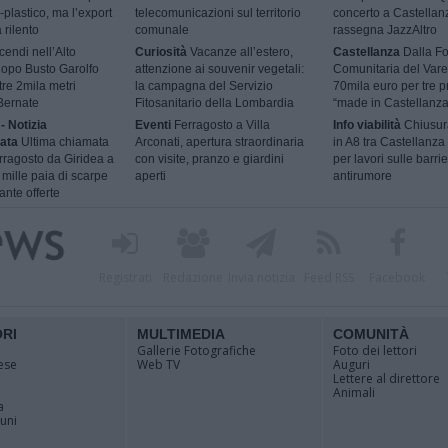
-plastico, ma l’export
telecomunicazioni sul territorio
concerto a Castellan
 rilento
comunale
rassegna JazzAltro
cendi nell’Alto
Curiosità
Vacanze all’estero,
Castellanza
Dalla F
dopo Busto Garolfo
attenzione ai souvenir vegetali:
Comunitaria del Vare
tre 2mila metri
la campagna del Servizio
70mila euro per tre p
Bernate
Fitosanitario della Lombardia
“made in Castellanza
- Notizia
Eventi
Ferragosto a Villa
Info viabilità
Chiusur
ata
Ultima chiamata
Arconati, apertura straordinaria
in A8 tra Castellanza
rragosto da Giridea a
con visite, pranzo e giardini
per lavori sulle barri
mille paia di scarpe
aperti
antirumore
ante offerte
Registrati
Redazione
Invia notizia
Feed RSS
Facebook
ORI
MULTIMEDIA
COMUNITÀ
Gallerie Fotografiche
Foto dei lettori
ese
Web TV
Auguri
Lettere al direttore
Animali
a
muni