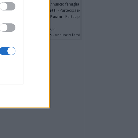
tte Pedotti ved. Urbini
- Annuncio famiglia
nfranco Schieroni Giacometti
- Partecipazione
mentina Martinenghi ved. Pasini
- Partecipazione
ian Jasik
- Annuncio famiglia
lle Mazzini
- Annuncio famiglia
sa Squicciarini ved. Greco
- Annuncio famiglia