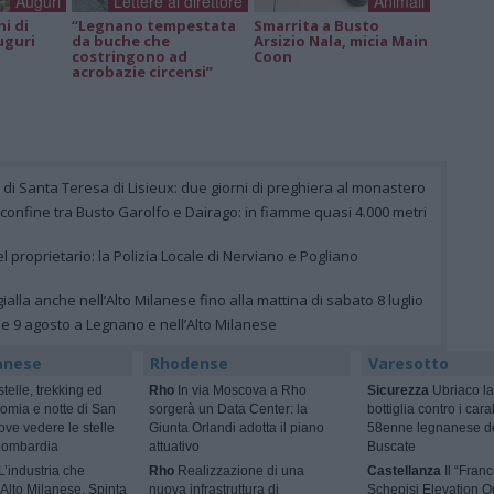
Auguri
Lettere al direttore
Animali
ni di
“Legnano tempestata
Smarrita a Busto
uguri
da buche che
Arsizio Nala, micia Main
costringono ad
Coon
acrobazie circensi”
e di Santa Teresa di Lisieux: due giorni di preghiera al monastero
 confine tra Busto Garolfo e Dairago: in fiamme quasi 4.000 metri
el proprietario: la Polizia Locale di Nerviano e Pogliano
ialla anche nell’Alto Milanese fino alla mattina di sabato 8 luglio
 e 9 agosto a Legnano e nell’Alto Milanese
anese
Rhodense
Varesotto
telle, trekking ed
Rho
In via Moscova a Rho
Sicurezza
Ubriaco la
omia e notte di San
sorgerà un Data Center: la
bottiglia contro i cara
ve vedere le stelle
Giunta Orlandi adotta il piano
58enne legnanese d
 Lombardia
attuativo
Buscate
L’industria che
Rho
Realizzazione di una
Castellanza
Il “Fran
l’Alto Milanese. Spinta
nuova infrastruttura di
Schepisi Elevation Qu