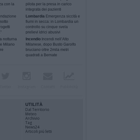
za con la
pilota per la presa in carico
integrata dei pazienti
ondazione
Lombardia
Emergenza siccità e
sotto
fiumi in secca: in Lombardia un
rogetti
controllo su cinque svela
”
prelievi idrici abusivi
a notturna
Incendio
Incendi nell’Alto
 e Milano
Milanese, dopo Busto Garolfo
ere
bruciano oltre 2mila metri
quadrati a Bernate
Twitter
Instagram
Contatti
Pubblicità
UTILITÀ
Dal Territorio
Meteo
Archivio
Tag
News24
Articoli più letti