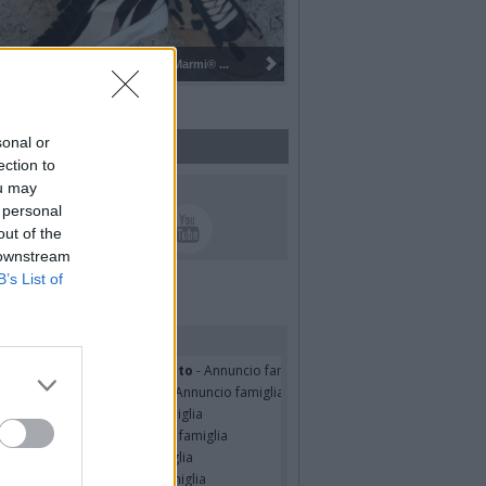
Pulizia del bosco del Rugareto a ...
sonal or
ection to
ou may
UICI SUI SOCIAL
 personal
out of the
 downstream
B’s List of
rdiamo i nostri cari
erina Martini ved. Cecconato
- Annuncio famiglia
nelia Masini Ved. Pagani
- Annuncio famiglia
er Pulsinelli
- Annuncio famiglia
ssando Colombo
- Annuncio famiglia
seppe Fava
- Annuncio famiglia
TRO MALERBA
- Annuncio famiglia