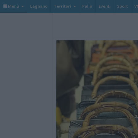
Menù
Legnano
Territori
Palio
Eventi
Sport
V