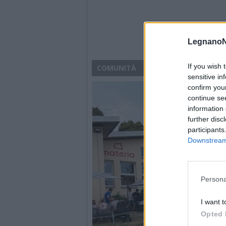
LegnanoN
If you wish 
COMUNITÀ
sensitive in
confirm you
continue se
information 
further disc
participants
Downstream 
Persona
I want t
Opted 