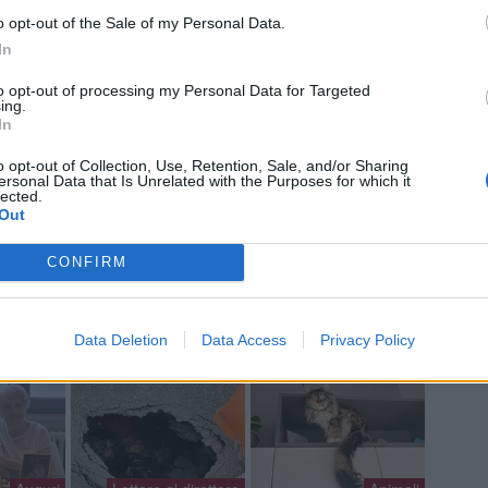
Gine
o opt-out of the Sale of my Personal Data.
Gia
In
Cle
Mar
to opt-out of processing my Personal Data for Targeted
Achi
ing.
Tere
In
o opt-out of Collection, Use, Retention, Sale, and/or Sharing
ersonal Data that Is Unrelated with the Purposes for which it
lected.
Out
a non va in ferie: ogni
CONFIRM
a per te
 Castronno propone un appuntamento diverso ogni sera, tra
rsazioni, laboratori creativi, sfide musicali e burraco
Data Deletion
Data Access
Privacy Policy