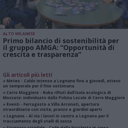
ALTO MILANESE
Primo bilancio di sostenibilità per
il gruppo AMGA: “Opportunità di
crescita e trasparenza”
Gli articoli più letti
»
Meteo
- Caldo intenso a Legnano fino a giovedì, atteso
un temporale per il fine settimana
»
Cerro Maggiore
- Ruba rifiuti dall’isola ecologica di
Mozzate: individuato dalla Polizia Locale di Cerro Maggiore
»
Eventi
- Ferragosto a Villa Arconati, apertura
straordinaria con visite, pranzo e giardini aperti
»
Legnano
- Al via i lavori in centro a Legnano per il
tracciamento degli stalli di sosta
»
Sicurezza stradale
- Cade dalla bicicletta in corso