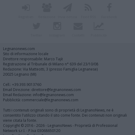
Registrati
Redazione
Invia notizia
Feed RSS
Facebook
Twitter
Instagram
Contatti
Pubblicità
Legnanonews.com
Sito di informazione locale
Direttore responsabile: Marco Tajè
Registrazione al Tribunale di Milano n° 639 del 23/10/08
Redazione: Via Matteotti, 3 (presso Famiglia Legnanese)
20025 Legnano (MI)
Cell.: +39.393.9013760
Email Direzione: direttore@legnanonews.com
Email Redazione: info@legnanonews.com
Pubblicità: commerciale@legnanonews.com
Tutti i contenuti originali sono di proprietà di LegnanoNews, ne è
consentito l'utilizzo citando il sito come fonte. Dei contenuti non originali
viene citata la fonte.
Copyright © 2016 - 2026 - LegnanoNews - Proprietà di Professional
Network s.r.l. - P.Iva 03068650120