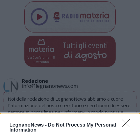
Tutti gli eventi
di
agosto
Via Confalonieri, 5
Castronno
Redazione
info@legnanonews.com
Noi della redazione di LegnanoNews abbiamo a cuore
l'informazione del nostro territorio e cerchiamo di essere
sempre in prima linea per informarvi in modo puntuale.
LegnanoNews -
Do Not Process My Personal
PIÙ INFORMAZIONI SU
Information
asd nuotatori del carroccio
tomas falsitta
legnano