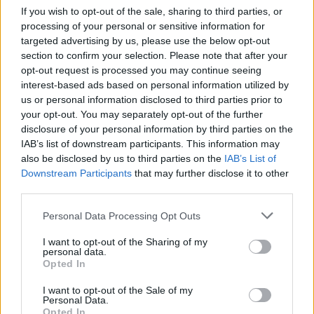
loano
If you wish to opt-out of the sale, sharing to third parties, or
processing of your personal or sensitive information for
targeted advertising by us, please use the below opt-out
LEGGI GLI ALTRI ARTICOLI DI
section to confirm your selection. Please note that after your
LEGNANO
opt-out request is processed you may continue seeing
interest-based ads based on personal information utilized by
us or personal information disclosed to third parties prior to
FOTO
2 di 2
your opt-out. You may separately opt-out of the further
disclosure of your personal information by third parties on the
IAB’s list of downstream participants. This information may
also be disclosed by us to third parties on the
IAB’s List of
Downstream Participants
that may further disclose it to other
third parties.
Personal Data Processing Opt Outs
I want to opt-out of the Sharing of my
Selezioniamo per te
personal data.
Opted In
Il meglio di
I want to opt-out of the Sale of my
Personal Data.
Opted In