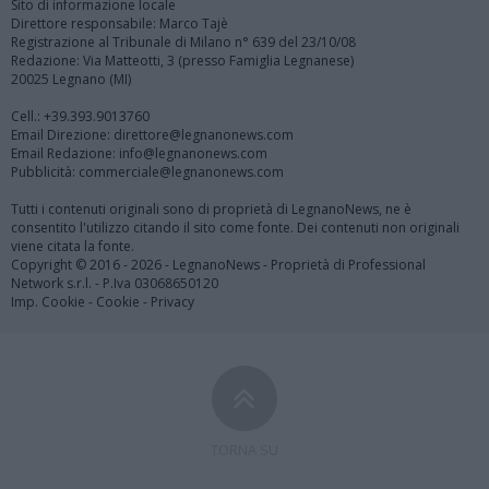
Sito di informazione locale
Direttore responsabile: Marco Tajè
Registrazione al Tribunale di Milano n° 639 del 23/10/08
Redazione: Via Matteotti, 3 (presso Famiglia Legnanese)
20025 Legnano (MI)
Cell.: +39.393.9013760
Email Direzione: direttore@legnanonews.com
Email Redazione: info@legnanonews.com
Pubblicità: commerciale@legnanonews.com
Tutti i contenuti originali sono di proprietà di LegnanoNews, ne è
consentito l'utilizzo citando il sito come fonte. Dei contenuti non originali
viene citata la fonte.
Copyright © 2016 - 2026 - LegnanoNews - Proprietà di Professional
Network s.r.l. - P.Iva 03068650120
Imp. Cookie
-
Cookie
-
Privacy
TORNA SU