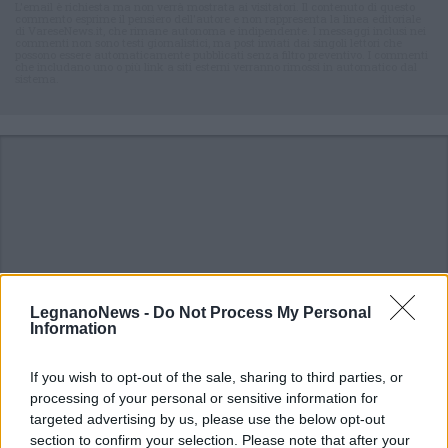
L'email è richiesta ma non verrà mostrata ai visitatori. Il contenuto di questo
commento esprime il pensiero dell'autore e non rappresenta la linea editoriale
di VareseNews.it, che rimane autonoma e indipendente. I messaggi inclusi nei
commenti non sono testi giornalistici, ma post inviati dai singoli lettori che
possono essere automaticamente pubblicati senza filtro preventivo. I commenti
che includano uno o più link a siti esterni verranno rimossi in automatico dal
sistema.
LegnanoNews -
Do Not Process My Personal
Information
If you wish to opt-out of the sale, sharing to third parties, or
processing of your personal or sensitive information for
targeted advertising by us, please use the below opt-out
section to confirm your selection. Please note that after your