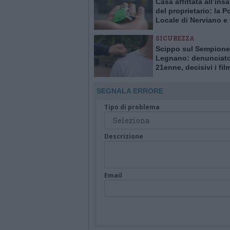
Casa affittata all’ins
del proprietario: la Po
Locale di Nerviano e
Pogliano smaschera l
SICUREZZA
Scippo sul Sempione
Legnano: denunciat
21enne, decisivi i fil
delle telecamere
SEGNALA ERRORE
Tipo di problema
Descrizione
Email