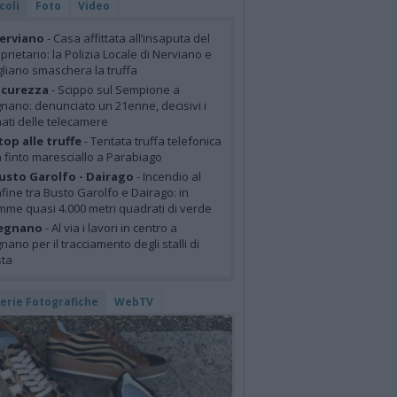
coli
Foto
Video
erviano
- Casa affittata all’insaputa del
prietario: la Polizia Locale di Nerviano e
liano smaschera la truffa
icurezza
- Scippo sul Sempione a
nano: denunciato un 21enne, decisivi i
mati delle telecamere
top alle truffe
- Tentata truffa telefonica
 finto maresciallo a Parabiago
usto Garolfo - Dairago
- Incendio al
fine tra Busto Garolfo e Dairago: in
mme quasi 4.000 metri quadrati di verde
egnano
- Al via i lavori in centro a
nano per il tracciamento degli stalli di
sta
lerie Fotografiche
WebTV