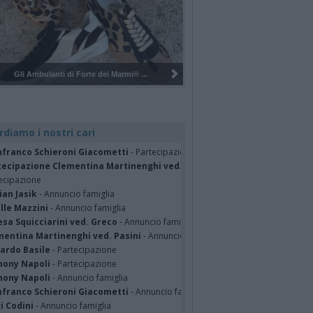
Pulizia del bosco del Rugareto a ...
rdiamo i nostri cari
nfranco Schieroni Giacometti
- Partecipazione
tecipazione Clementina Martinenghi ved. Pasini Valganna 06/08/2026
-
ecipazione
ian Jasik
- Annuncio famiglia
lle Mazzini
- Annuncio famiglia
sa Squicciarini ved. Greco
- Annuncio famiglia
mentina Martinenghi ved. Pasini
- Annuncio famiglia
cardo Basile
- Partecipazione
hony Napoli
- Partecipazione
hony Napoli
- Annuncio famiglia
nfranco Schieroni Giacometti
- Annuncio famiglia
i Codini
- Annuncio famiglia