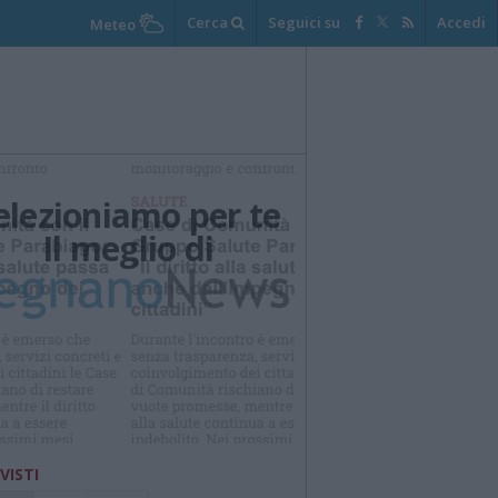
Cerca
Seguici su
Accedi
Meteo
elezioniamo per te
Il meglio di
 VISTI