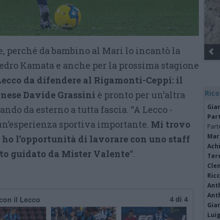
e, perché da bambino al Mari lo incantò la
Pedro Kamata e anche per la prossima stagione
 Lecco da difendere al Rigamonti-Ceppi: il
Rico
nese Davide Grassini
è pronto per un’altra
Gia
ando da esterno a tutta fascia. “A Lecco -
Par
un’esperienza sportiva importante.
Mi trovo
Part
Mar
e ho l’opportunità di lavorare con uno staff
Achi
to guidato da Mister Valente
“.
Tere
Cle
Ric
Ant
Ant
 con il Lecco
4 di 4
Gia
Luig