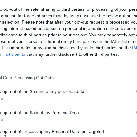
ttimo calcio, ci sono 60 squadre, la categoria è
llo sempre alto.
L’importante è sempre la
to opt-out of the sale, sharing to third parties, or processing of your per
formation for targeted advertising by us, please use the below opt-out s
 a Lecco siamo fortunati come Club e
r selection. Please note that after your opt-out request is processed y
zza ai colori
“.
eing interest-based ads based on personal information utilized by us or
disclosed to third parties prior to your opt-out. You may separately opt-
 Galilei e laurea in Economia e Management
losure of your personal information by third parties on the IAB’s list of
. This information may also be disclosed by us to third parties on the
IA
imenticato le sue radici: “
Al Legnano sono
Participants
that may further disclose it to other third parties.
o e faccio il mio grande in bocca al lupo per
 e di tornare presto nel calcio
sà se un giorno in carriera vestirò il lilla
l Data Processing Opt Outs
io papà… Colgo l’occasione per salutare anche
o opt-out of the Sharing of my personal data.
lub Legnano.
A loro l’incoraggiamento di non
In
 una stagione comunque straordinaria per il
o opt-out of the Sale of my Personal Data.
mo sempre nerazzurro all’imminente Mondiale
In
to opt-out of processing my Personal Data for Targeted
ing.