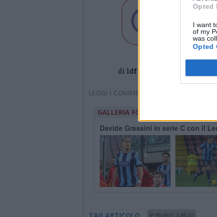
Opted 
I want t
of my P
was col
Opted 
di
ldf
LEGGI I COMMENTI
GALLERIA FOTOGRAFICA
Davide Grassini in serie C con il L
legnano calcio
TAG ARTICOLO