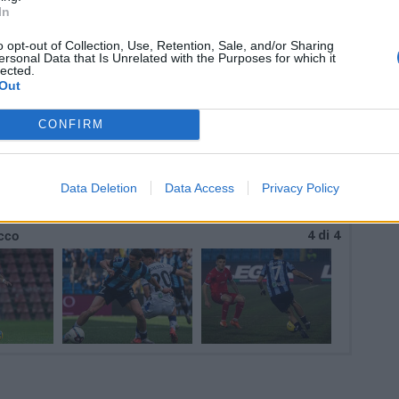
In
Tutti gli eventi
di
agosto
o opt-out of Collection, Use, Retention, Sale, and/or Sharing
Via Confalonieri, 5
ersonal Data that Is Unrelated with the Purposes for which it
Castronno
lected.
Out
CONFIRM
Pubblicato il 08 Giugno 2025
Data Deletion
Data Access
Privacy Policy
ecco
4 di 4