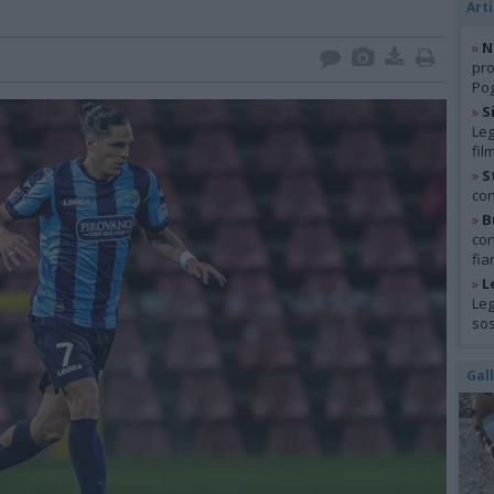
Arti
»
N
pro
Pog
»
S
Leg
fil
»
S
con
»
B
con
fia
»
L
Leg
so
Gal