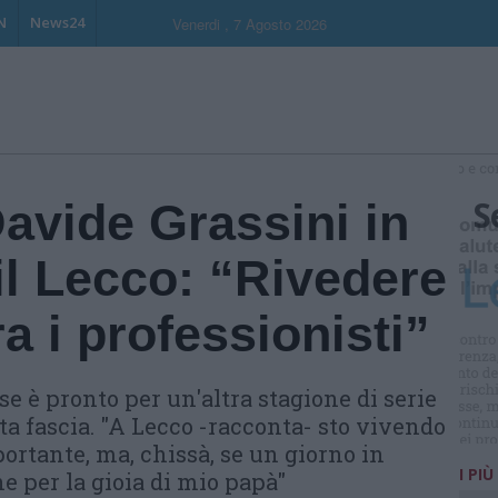
N
News24
Venerdi , 7 Agosto 2026
S
Davide Grassini in
il Lecco: “Rivedere
a i professionisti”
e è pronto per un'altra stagione di serie
ta fascia. "A Lecco -racconta- sto vivendo
ortante, ma, chissà, se un giorno in
I PIÙ
che per la gioia di mio papà"