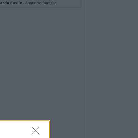
cardo Basile
- Annuncio famiglia