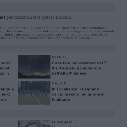
ati
per commentare questo articolo.
tatori. Il contenuto di questo commento esprime il pensiero dell'autore e
s.it, che rimane autonoma e indipendente. I messaggi inclusi nei commenti
ingoli lettori che possono essere automaticamente pubblicati senza filtro
nk a siti esterni verranno rimossi in automatico dal sistema.
EVENTI
 nero”
Cosa fare nel weekend del 7,
evisti
8 e 9 agosto a Legnano e
zzi in
nell’Alto Milanese
CALCIO
reliquie
In Eccellenza il Legnano
sieux:
calcio inserito nel girone A
ra al
lombardo
ECONOMIA