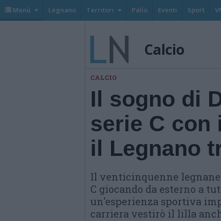
Menù
Legnano
Territori
Palio
Eventi
Sport
V
Calcio
CALCIO
Il sogno di 
serie C con 
il Legnano tr
Il venticinquenne legnanes
C giocando da esterno a tut
un'esperienza sportiva imp
carriera vestirò il lilla an