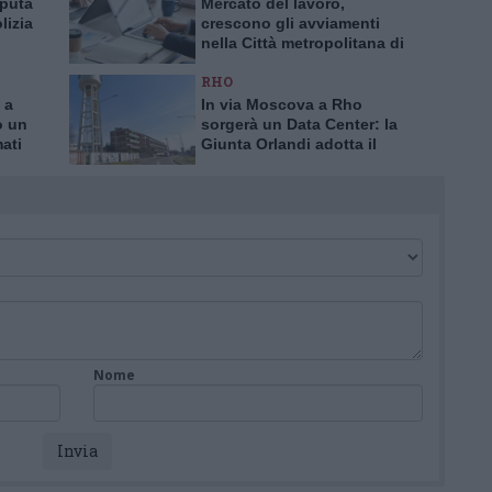
aputa
Mercato del lavoro,
lizia
crescono gli avviamenti
nella Città metropolitana di
a truffa
Milano
RHO
 a
In via Moscova a Rho
o un
sorgerà un Data Center: la
mati
Giunta Orlandi adotta il
piano attuativo
Nome