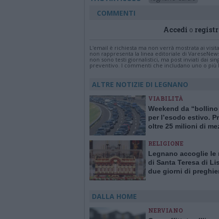
COMMENTI
Accedi
o
registr
L'email è richiesta ma non verrà mostrata ai visi
non rappresenta la linea editoriale di VareseNew
non sono testi giornalistici, ma post inviati dai s
preventivo. I commenti che includano uno o più li
ALTRE NOTIZIE DI LEGNANO
VIABILITÀ
Weekend da “bollino
per l’esodo estivo. Pr
oltre 25 milioni di me
viaggio
RELIGIONE
Legnano accoglie le 
di Santa Teresa di Li
due giorni di preghie
monastero
DALLA HOME
NERVIANO