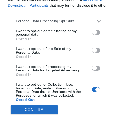
Downstream Participants
that may further disclose it to other
third parties.
Personal Data Processing Opt Outs
I want to opt-out of the Sharing of my
ECONOMIA
personal data.
Carburanti, prorogato fino al 25
Opted In
agosto lo sconto di 17 centesimi sul
I want to opt-out of the Sale of my
gasolio
Personal Data.
Opted In
I want to opt-out of processing my
Personal Data for Targeted Advertising.
Opted In
I want to opt-out of Collection, Use,
Retention, Sale, and/or Sharing of my
Personal Data that Is Unrelated with the
Purposes for which it was collected.
Opted Out
CONFIRM