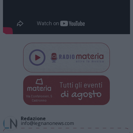
Tutti gli eventi
di
agosto
Via Confalonieri, 5
Castronno
Redazione
info@legnanonews.com