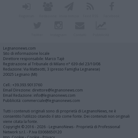
Registrati
Redazione
Invia notizia
Feed RSS
Facebook
Twitter
Instagram
Contatti
Pubblicità
Legnanonews.com
Sito di informazione locale
Direttore responsabile: Marco Tajè
Registrazione al Tribunale di Milano n° 639 del 23/10/08
Redazione: Via Matteotti, 3 (presso Famiglia Legnanese)
20025 Legnano (MI)
Cell.: +39.393.9013760
Email Direzione: direttore@legnanonews.com
Email Redazione: info@legnanonews.com
Pubblicità: commerciale@legnanonews.com
Tutti i contenuti originali sono di proprietà di LegnanoNews, ne è
consentito l'utilizzo citando il sito come fonte. Dei contenuti non originali
viene citata la fonte.
Copyright © 2016 - 2026 - LegnanoNews - Proprietà di Professional
Network s.r.l. - P.Iva 03068650120
Imp. Cookie
-
Cookie
-
Privacy