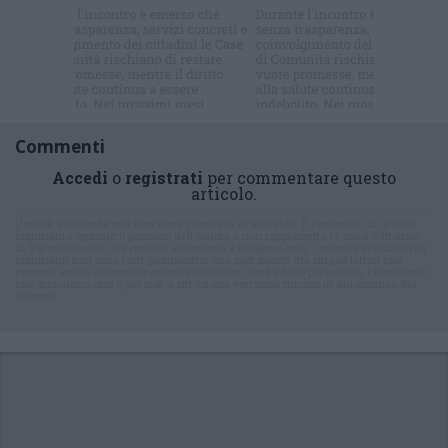
Iscriviti alla
newsletter
Commenti
Accedi
o
registrati
per commentare questo
articolo.
L'email è richiesta ma non verrà mostrata ai visitatori. Il contenuto di questo
commento esprime il pensiero dell'autore e non rappresenta la linea editoriale
di VareseNews.it, che rimane autonoma e indipendente. I messaggi inclusi nei
commenti non sono testi giornalistici, ma post inviati dai singoli lettori che
possono essere automaticamente pubblicati senza filtro preventivo. I commenti
che includano uno o più link a siti esterni verranno rimossi in automatico dal
sistema.