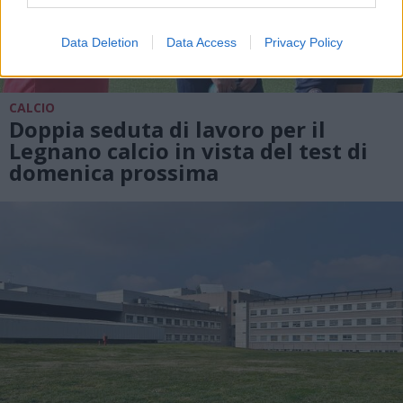
Data Deletion
Data Access
Privacy Policy
CALCIO
Doppia seduta di lavoro per il
Legnano calcio in vista del test di
domenica prossima