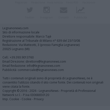
Registrati
Redazione
Invia notizia
Feed RSS
Facebook
Twitter
Instagram
Contatti
Pubblicità
Legnanonews.com
Sito di informazione locale
Direttore responsabile: Marco Tajè
Registrazione al Tribunale di Milano n° 639 del 23/10/08
Redazione: Via Matteotti, 3 (presso Famiglia Legnanese)
20025 Legnano (MI)
Cell.: +39.393.9013760
Email Direzione: direttore@legnanonews.com
Email Redazione: info@legnanonews.com
Pubblicità: commerciale@legnanonews.com
Tutti i contenuti originali sono di proprietà di LegnanoNews, ne è
consentito l'utilizzo citando il sito come fonte. Dei contenuti non originali
viene citata la fonte.
Copyright © 2016 - 2026 - LegnanoNews - Proprietà di Professional
Network s.r.l. - P.Iva 03068650120
Imp. Cookie
-
Cookie
-
Privacy