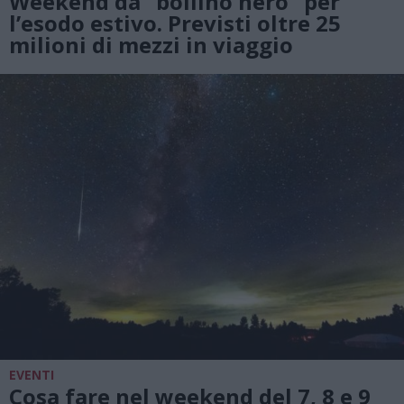
Weekend da “bollino nero” per
l’esodo estivo. Previsti oltre 25
milioni di mezzi in viaggio
EVENTI
Cosa fare nel weekend del 7, 8 e 9