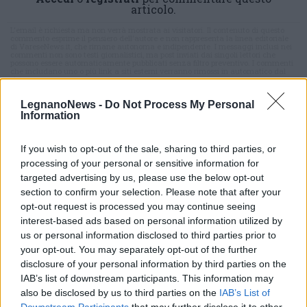
articolo.
L'email è richiesta ma non verrà mostrata ai visitatori. Il contenuto di questo
commento esprime il pensiero dell'autore e non rappresenta la linea editoriale
di VareseNews.it, che rimane autonoma e indipendente. I messaggi inclusi nei
commenti non sono testi giornalistici, ma post inviati dai singoli lettori che
possono essere automaticamente pubblicati senza filtro preventivo. I commenti
che includano uno o più link a siti esterni verranno rimossi in automatico dal
sistema.
LegnanoNews -
Do Not Process My Personal
Information
If you wish to opt-out of the sale, sharing to third parties, or
processing of your personal or sensitive information for
targeted advertising by us, please use the below opt-out
section to confirm your selection. Please note that after your
opt-out request is processed you may continue seeing
interest-based ads based on personal information utilized by
us or personal information disclosed to third parties prior to
your opt-out. You may separately opt-out of the further
disclosure of your personal information by third parties on the
IAB’s list of downstream participants. This information may
also be disclosed by us to third parties on the
IAB’s List of
Downstream Participants
that may further disclose it to other