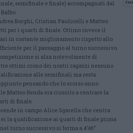
 finale, semifinale e finale) accompagnati dal
Cor
 Balbo.
drea Borghi, Cristian Paulicelli e Matteo
ti per i quarti di finale. Ottimo invece il
ari in costante miglioramento rispetto allo
iciente per il passaggio al turno successivo.
 competizione si alza notevolmente di
tre ottimi crono dei nostri ragazzi nessuno
ualificazione alle semifinali ma resta
 raggiunto pensando che lo scorso anno
le Matteo Renda era riuscito a centrare la
rti di finale.
cende in campo Alice Sgarella che centra
i la qualificazione ai quarti di finale prima
 nel turno successivo si ferma a 4’46”