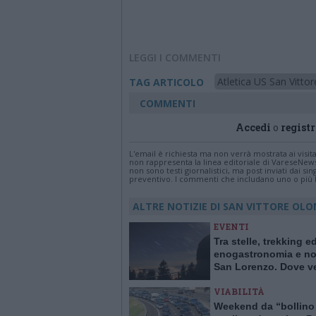
LEGGI I COMMENTI
Atletica US San Vitto
TAG ARTICOLO
COMMENTI
Accedi
o
registr
L'email è richiesta ma non verrà mostrata ai visi
non rappresenta la linea editoriale di VareseNew
non sono testi giornalistici, ma post inviati dai s
preventivo. I commenti che includano uno o più li
ALTRE NOTIZIE DI SAN VITTORE OL
EVENTI
Tra stelle, trekking e
enogastronomia e not
San Lorenzo. Dove ve
stelle cadenti in Lom
VIABILITÀ
Weekend da “bollino