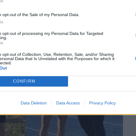
e la sua lunga fatica di 21 km con un tempo di
In
nsueta grinta e tenacia di sempre! Davvero
o opt-out of the Sale of my Personal Data.
 sempre Alessandra.
In
Olona
to opt-out of processing my Personal Data for Targeted
ing.
In
o opt-out of Collection, Use, Retention, Sale, and/or Sharing
ersonal Data that Is Unrelated with the Purposes for which it
lected.
Out
CONFIRM
Data Deletion
Data Access
Privacy Policy