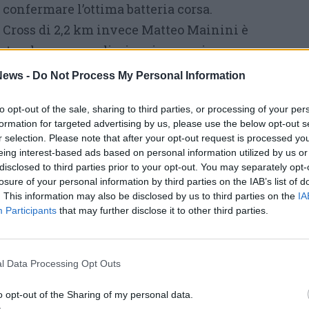
onfermare l’ottima batteria corsa.
i Cross di 2,2 km invece Matteo Mainini è
estando una grandissima impressione
°posto finale con il tempo complessivo di
ews -
Do Not Process My Personal Information
to opt-out of the sale, sharing to third parties, or processing of your per
e per Matteo che viene premiato anche con
formation for targeted advertising by us, please use the below opt-out s
r selection. Please note that after your opt-out request is processed y
ss dedicata agli atleti master è eccellente la
eing interest-based ads based on personal information utilized by us or
disclosed to third parties prior to your opt-out. You may separately opt-
zola che chiude con il 3°posto finale di
losure of your personal information by third parties on the IAB’s list of
 17’46” a dimostrazione dell’ottimo lavoro e
. This information may also be disclosed by us to third parties on the
IA
Participants
that may further disclose it to other third parties.
 del nostro Ale!
 di domenica Alessandra Renda si cimenta
l Data Processing Opt Outs
stanza insolita quanto affascinante come la
5^Edizione della Milano Half Marathon.
o opt-out of the Sharing of my personal data.