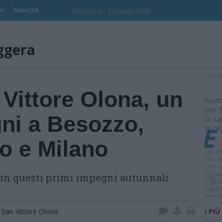
N
News24
Domenica , 9 Agosto 2026
eggera
S
 Vittore Olona, un
gni a Besozzo,
o e Milano
a in questi primi impegni autunnali
San Vittore Olona
I PIÙ