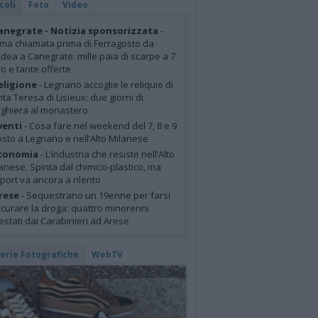
coli
Foto
Video
anegrate - Notizia sponsorizzata
-
ima chiamata prima di Ferragosto da
idea a Canegrate: mille paia di scarpe a 7
o e tante offerte
eligione
- Legnano accoglie le reliquie di
ta Teresa di Lisieux: due giorni di
ghiera al monastero
venti
- Cosa fare nel weekend del 7, 8 e 9
sto a Legnano e nell’Alto Milanese
conomia
- L’industria che resiste nell’Alto
anese. Spinta dal chimico-plastico, ma
xport va ancora a rilento
rese
- Sequestrano un 19enne per farsi
curare la droga: quattro minorenni
estati dai Carabinieri ad Arese
lerie Fotografiche
WebTV