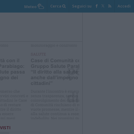
Cerca
Seguici su
Accedi
Meteo
elezioniamo per te
Il meglio di
 VISTI