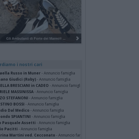
Pulizia del bosco del Rugareto a ...
rdiamo i nostri cari
faella Russo in Muner
- Annuncio famiglia
ano Giudici (Roby)
- Annuncio famiglia
SELLA BRESCIANI in CADEO
- Annuncio famiglia
RIELE MASSINISSA
- Annuncio famiglia
ZO STEFANONI
- Annuncio famiglia
STINO BOSSI
- Annuncio famiglia
udio Dal Medico
- Annuncio famiglia
ondo SPIANTINI
- Annuncio famiglia
o Pasquale Assetti
- Annuncio famiglia
o Pacitti
- Annuncio famiglia
erina Martini ved. Cecconato
- Annuncio famiglia