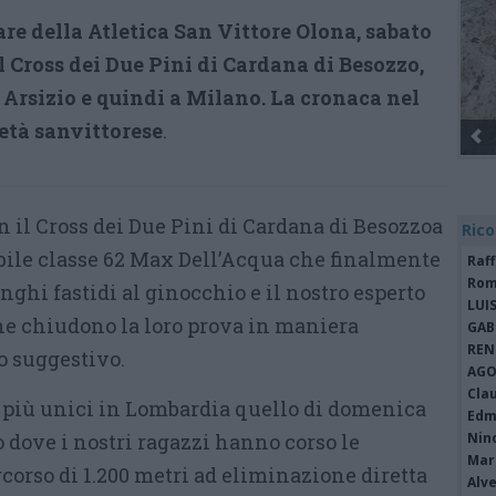
re della Atletica San Vittore Olona, sabato
il Cross dei Due Pini di Cardana di Besozzo,
 Arsizio e quindi a Milano. La cronaca nel
età sanvittorese
.
 il Cross dei Due Pini di Cardana di Besozzoa
Rico
ibile classe 62 Max Dell’Acqua che finalmente
Raf
Rom
nghi fastidi al ginocchio e il nostro esperto
LUI
e chiudono la loro prova in maniera
GAB
REN
o suggestivo.
AGO
Cla
 più unici in Lombardia quello di domenica
Edm
 dove i nostri ragazzi hanno corso le
Nin
Mari
corso di 1.200 metri ad eliminazione diretta
Alv