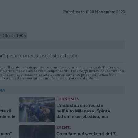
Pubblicato il 30 Novembre 2023
re Olona 1906
ati
per commentare questo articolo.
tatori. Il contenuto di questo commento esprime il pensiero dell'autore e
s.it, che rimane autonoma e indipendente. I messaggi inclusi nei commenti
ingoli lettori che possono essere automaticamente pubblicati senza filtro
nk a siti esterni verranno rimossi in automatico dal sistema.
ONA
ECONOMIA
d
L’industria che resiste
te di
nell’Alto Milanese. Spinta
dere le
dal chimico-plastico, ma
bardia
l’export va ancora a rilento
EVENTI
 nero”
Cosa fare nel weekend del 7,