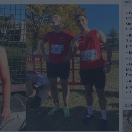
Arti
»
C
Ult
Gir
eur
»
R
San
pre
»
E
ago
»
E
Mil
l’e
»
A
pro
arr
Gal