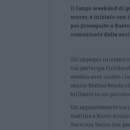
Il lungo weekend di ga
scorso, è iniziato con 
poi proseguito a Busto
comunicato della soci
Gli impegni iniziano on
cui partecipa l’irriduc
sembra aver risolto i lu
senior Matteo Renda ch
brillante in un percors
Un appuntamento tra i
mattina a Busto Arsizio
Survivor Series (un per