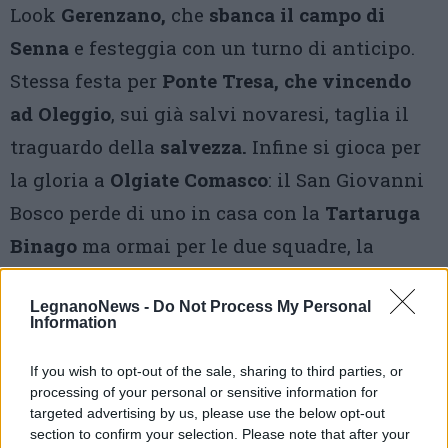
Look
Gerenzano,
che
sbanca il campo di
Senna
e festeggia con un turno di anticipo.
Stessa festa per
Ponte Tresa, che vincendo
ad Oleggio
, sui già salvi novaresi, taglia il
traguardo della
salvezza.
Infine si gioca per
la gloria a
Olgiate Comasco
: il San Giovanni
Bosco perde di uno in casa con la
Tartaruga
Binago
ma ormai per le due squadre, la
retrocessione è matematica
già da qualche
LegnanoNews -
Do Not Process My Personal
tempo.
Information
2 GIUGNO – “Una data che appartiene a
If you wish to opt-out of the sale, sharing to third parties, or
tutti”
processing of your personal or sensitive information for
targeted advertising by us, please use the below opt-out
section to confirm your selection. Please note that after your