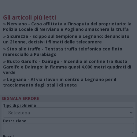
Gli articoli più letti
»
Nerviano
- Casa affittata all’insaputa del proprietario: la
Polizia Locale di Nerviano e Pogliano smaschera la truffa
»
Sicurezza
- Scippo sul Sempione a Legnano: denunciato
un 21enne, decisivi i filmati delle telecamere
»
Stop alle truffe
- Tentata truffa telefonica con finto
maresciallo a Parabiago
»
Busto Garolfo - Dairago
- Incendio al confine tra Busto
Garolfo e Dairago: in fiamme quasi 4.000 metri quadrati di
verde
»
Legnano
- Al via i lavori in centro a Legnano per il
tracciamento degli stalli di sosta
SEGNALA ERRORE
Tipo di problema
Descrizione
Email