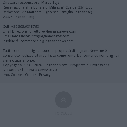
Direttore responsabile: Marco Tajè
Registrazione al Tribunale di Milano n° 639 del 23/10/08
Redazione: Via Matteotti, 3 (presso Famiglia Legnanese)
20025 Legnano (MI)
Cell.: +39.393.9013760
Email Direzione: direttore@legnanonews.com
Email Redazione: info@legnanonews.com
Pubblicità: commerciale@legnanonews.com
Tutti i contenuti originali sono di proprietà di LegnanoNews, ne è
consentito l'utilizzo citando il sito come fonte. Dei contenuti non originali
viene citata la fonte.
Copyright © 2016 - 2026 - LegnanoNews - Proprietà di Professional
Network s.r.l. - P.Iva 03068650120
Imp. Cookie
-
Cookie
-
Privacy
TORNA SU