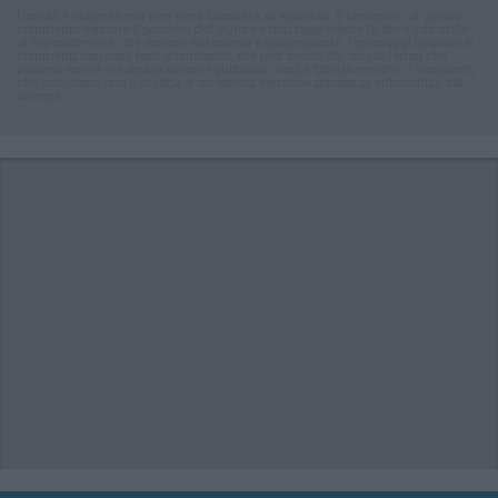
L'email è richiesta ma non verrà mostrata ai visitatori. Il contenuto di questo
commento esprime il pensiero dell'autore e non rappresenta la linea editoriale
di VareseNews.it, che rimane autonoma e indipendente. I messaggi inclusi nei
commenti non sono testi giornalistici, ma post inviati dai singoli lettori che
possono essere automaticamente pubblicati senza filtro preventivo. I commenti
che includano uno o più link a siti esterni verranno rimossi in automatico dal
sistema.