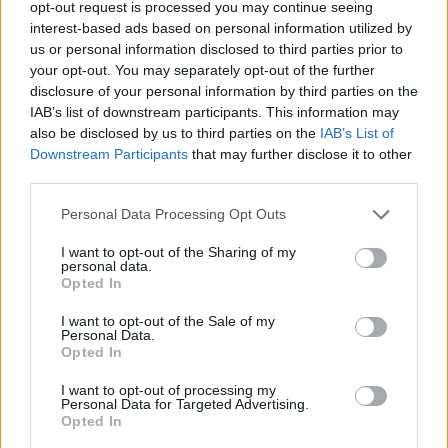
Ieri era la festa della Repubblica. «Il
2 giugno
opt-out request is processed you may continue seeing
interest-based ads based on personal information utilized by
è una data che appartiene a tutte e tutti
–
us or personal information disclosed to third parties prior to
your opt-out. You may separately opt-out of the further
afferma
Tiziano Pesce,
presidente nazionale
disclosure of your personal information by third parties on the
Uisp – il giorno in cui, nel 1946, l’Italia scelse
IAB’s list of downstream participants. This information may
also be disclosed by us to third parties on the
IAB’s List of
la Repubblica, la democrazia e la
Downstream Participants
that may further disclose it to other
partecipazione come fondamento della
third parties.
propria convivenza civile, dopo la guerra e la
Personal Data Processing Opt Outs
dittatura fascista.
Come Uisp sentiamo forte
I want to opt-out of the Sharing of my
personal data.
il valore di questa ricorrenza
, che richiama i
Opted In
principi poi sanciti dalla Costituzione. Lo
I want to opt-out of the Sale of my
Personal Data.
sport sociale e per tutti è uno strumento
Opted In
concreto di cittadinanza
, inclusione e
I want to opt-out of processing my
solidarietà, promozione di diritti. Celebrare la
Personal Data for Targeted Advertising.
Opted In
Festa della Repubblica significa anche