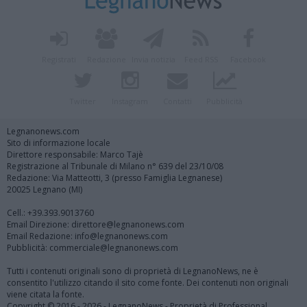
Registrati
Redazione
Invia notizia
Feed RSS
Facebook
Twitter
Instagram
Contatti
Pubblicità
Legnanonews.com
Sito di informazione locale
Direttore responsabile: Marco Tajè
Registrazione al Tribunale di Milano n° 639 del 23/10/08
Redazione: Via Matteotti, 3 (presso Famiglia Legnanese)
20025 Legnano (MI)
Cell.: +39.393.9013760
Email Direzione: direttore@legnanonews.com
Email Redazione: info@legnanonews.com
Pubblicità: commerciale@legnanonews.com
Tutti i contenuti originali sono di proprietà di LegnanoNews, ne è
consentito l'utilizzo citando il sito come fonte. Dei contenuti non originali
viene citata la fonte.
Copyright © 2016 - 2026 - LegnanoNews - Proprietà di Professional