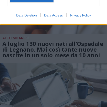
Data Deletion
Data Access
Privacy Policy
ALTO MILANESE
A luglio 130 nuovi nati all’Ospedale
di Legnano. Mai così tante nuove
nascite in un solo mese da 10 anni