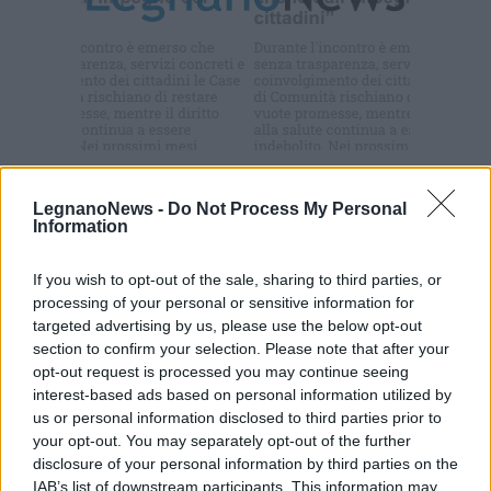
newsletter
Commenti
LegnanoNews -
Do Not Process My Personal
Accedi
o
registrati
per commentare questo
Information
articolo.
L'email è richiesta ma non verrà mostrata ai visitatori. Il contenuto di questo
If you wish to opt-out of the sale, sharing to third parties, or
commento esprime il pensiero dell'autore e non rappresenta la linea editoriale
processing of your personal or sensitive information for
di VareseNews.it, che rimane autonoma e indipendente. I messaggi inclusi nei
commenti non sono testi giornalistici, ma post inviati dai singoli lettori che
targeted advertising by us, please use the below opt-out
possono essere automaticamente pubblicati senza filtro preventivo. I commenti
che includano uno o più link a siti esterni verranno rimossi in automatico dal
section to confirm your selection. Please note that after your
sistema.
opt-out request is processed you may continue seeing
interest-based ads based on personal information utilized by
us or personal information disclosed to third parties prior to
your opt-out. You may separately opt-out of the further
disclosure of your personal information by third parties on the
IAB’s list of downstream participants. This information may