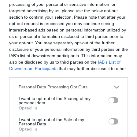
PIÙ INFORMAZIONI SU
processing of your personal or sensitive information for
targeted advertising by us, please use the below opt-out
rugby
rugby parabiago
parabiago
section to confirm your selection. Please note that after your
opt-out request is processed you may continue seeing
interest-based ads based on personal information utilized by
LEGGI GLI ALTRI ARTICOLI DI
us or personal information disclosed to third parties prior to
ALTO MILANESE
your opt-out. You may separately opt-out of the further
disclosure of your personal information by third parties on the
IAB’s list of downstream participants. This information may
also be disclosed by us to third parties on the
IAB’s List of
Downstream Participants
that may further disclose it to other
Selezioniamo per te
third parties.
Il meglio di
Personal Data Processing Opt Outs
I want to opt-out of the Sharing of my
personal data.
Opted In
Iscriviti alla
I want to opt-out of the Sale of my
newsletter
Personal Data.
Opted In