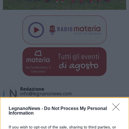
Tutti gli eventi
di
agosto
Via Confalonieri, 5
Castronno
Redazione
info@legnanonews.com
Noi della redazione di LegnanoNews abbiamo a cuore
LegnanoNews -
Do Not Process My Personal
l'informazione del nostro territorio e cerchiamo di essere
Information
sempre in prima linea per informarvi in modo puntuale.
If you wish to opt-out of the sale, sharing to third parties, or