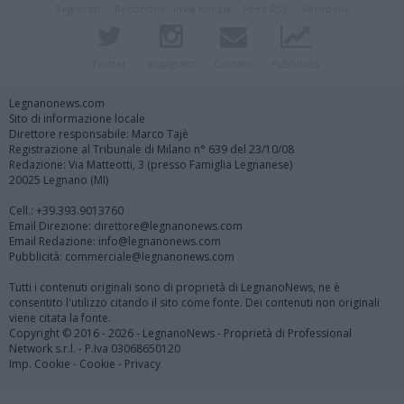
Registrati
Redazione
Invia notizia
Feed RSS
Facebook
Twitter
Instagram
Contatti
Pubblicità
Legnanonews.com
Sito di informazione locale
Direttore responsabile: Marco Tajè
Registrazione al Tribunale di Milano n° 639 del 23/10/08
Redazione: Via Matteotti, 3 (presso Famiglia Legnanese)
20025 Legnano (MI)
Cell.: +39.393.9013760
Email Direzione: direttore@legnanonews.com
Email Redazione: info@legnanonews.com
Pubblicità: commerciale@legnanonews.com
Tutti i contenuti originali sono di proprietà di LegnanoNews, ne è
consentito l'utilizzo citando il sito come fonte. Dei contenuti non originali
viene citata la fonte.
Copyright © 2016 - 2026 - LegnanoNews - Proprietà di Professional
Network s.r.l. - P.Iva 03068650120
Imp. Cookie
-
Cookie
-
Privacy